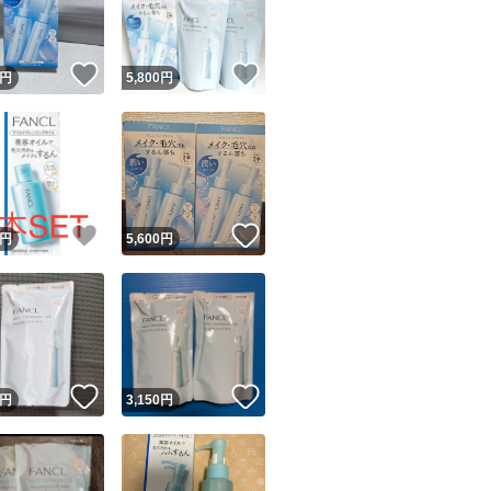
商品情報コピー機
リマ実績◯+
このユーザーは他フリマサービスでの取引実績があります
！
いいね！
いいね！
円
5,800
円
出品ページへ
&安心発送
キャンセル
ジは実績に基づく表示であり、発送を保証しているものではありません
このユーザーは高頻度で24時間以内＆設定した発送日数内に
ード＆安心発送
ます
！
いいね！
いいね！
円
5,600
円
ード発送
このユーザーは高頻度で24時間以内に発送しています
発送
このユーザーは設定した発送日数内に発送しています
！
いいね！
いいね！
円
3,150
円