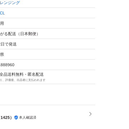
レンジング
CL
用
がる配送（日本郵便）
2日で発送
県
1888960
マは全品送料無料・匿名配送
り、評価後、出品者に支払われます
（
1425
）
本人確認済