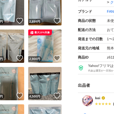
ク
ブランド
FAN
！
いいね！
いいね！
商品の状態
未使
円
2,899
円
配送の方法
おて
最大10%対象
発送までの日数
1〜
発送元の地域
熊本
商品ID
z61
！
いいね！
いいね！
円
2,900
円
Yahoo!フリ
代金は運営が一旦預か
出品者
！
いいね！
いいね！
円
4,500
円
kei