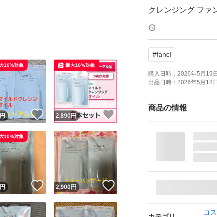
クレンジング ファンケ
めかえ2個セット
ブランド：FANCL
#
fancl
大10%対象
最大10%対象
購入日時：
2026年5月19日 
出品日時：
2026年5月18日 
商品の情報
！
いいね！
いいね！
円
2,890
円
大10%対象
！
いいね！
いいね！
円
2,900
円
コス
カテゴリ