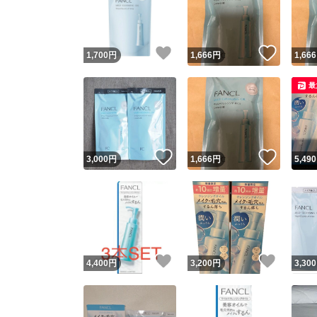
いいね！
いいね
1,700
円
1,666
円
1,666
最
いいね！
いいね
3,000
円
1,666
円
5,490
Yaho
安心取引
安心
いいね！
いいね
4,400
円
3,200
円
3,300
取引実績
取引