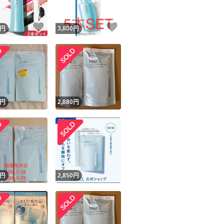
！
いいね！
いいね！
円
3,800
円
円
2,880
円
円
2,850
円