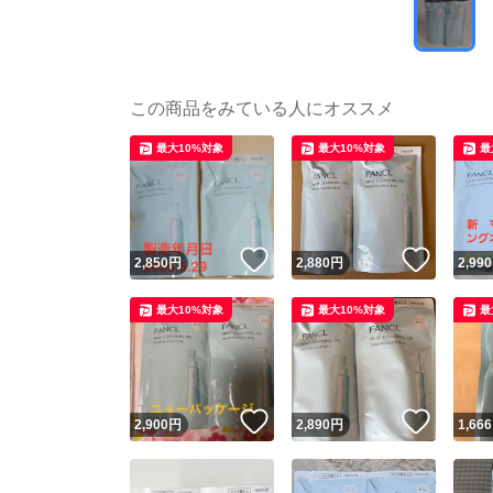
この商品をみている人にオススメ
最大10%対象
最大10%対象
最
いいね！
いいね
2,850
円
2,880
円
2,990
最大10%対象
最大10%対象
最
いいね！
いいね
2,900
円
2,890
円
1,666