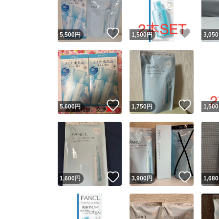
他フ
いいね！
いいね
5,500
円
1,500
円
3,050
スピード
※このバッ
スピ
いいね！
いいね
5,600
円
1,750
円
1,500
スピ
安心
いいね！
いいね
1,600
円
3,900
円
1,680