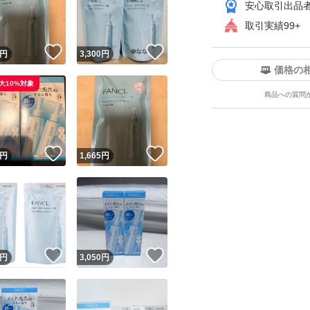
安心取引出品
取引実績99+
！
いいね！
いいね！
円
3,300
円
価格の
大10%対象
商品への質問
ユーザーの実績について
！
いいね！
いいね！
円
1,665
円
o!フリマが定めた一定の基準を満たしたユーザーにバッジを付与しています
出品者
この商品の情報をコピーします
取引出品者
Yahoo!フリマの基準をクリアした安心・安全なユーザーです
！
いいね！
いいね！
商品画像の
無断転載は禁止
されています
円
3,050
円
コピーされた情報は
必ずご自身の商品に合わせて編集
してください
コピーは
1商品につき1回
です
実績◯+
このユーザーはYahoo!フリマの取引を完了させた実績があり