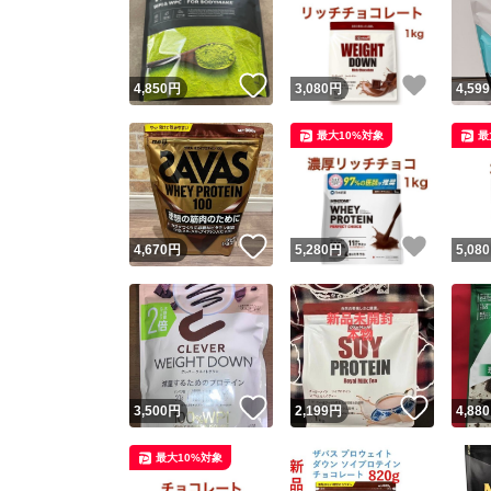
いいね！
いいね
4,850
円
3,080
円
4,599
最大10%対象
最
いいね！
いいね
4,670
円
5,280
円
5,080
Yaho
安心取引
安心
いいね！
いいね
3,500
円
2,199
円
4,880
取引実績
最大10%対象
取引