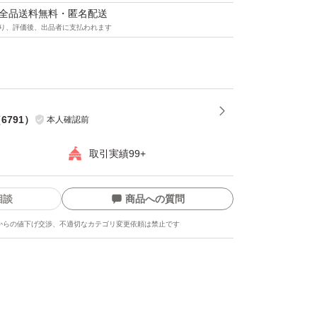
マは全品送料無料・匿名配送
り、評価後、出品者に支払われます
（
6791
）
本人確認前
取引実績99+
相談
商品への質問
からの値下げ交渉、不適切なカテゴリ変更依頼は禁止です