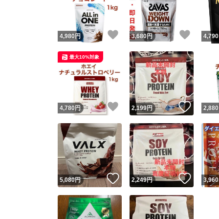
他フ
いいね！
いいね
4,980
円
3,680
円
4,790
スピード
最大10%対象
※このバッ
スピ
いいね！
いいね
4,780
円
2,199
円
2,880
スピ
安心
いいね！
いいね
5,080
円
2,249
円
3,960