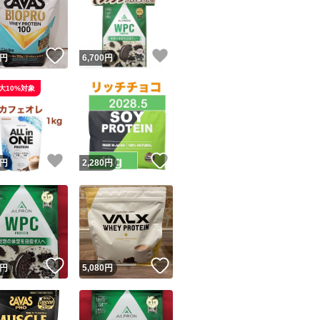
！
いいね！
いいね！
円
6,700
円
大10%対象
ユーザーの実績について
！
いいね！
いいね！
円
2,280
円
o!フリマが定めた一定の基準を満たしたユーザーにバッジを付与しています
出品者
この商品の情報をコピーします
取引出品者
Yahoo!フリマの基準をクリアした安心・安全なユーザーです
！
いいね！
いいね！
商品画像の
無断転載は禁止
されています
円
5,080
円
コピーされた情報は
必ずご自身の商品に合わせて編集
してください
コピーは
1商品につき1回
です
実績◯+
このユーザーはYahoo!フリマの取引を完了させた実績があり