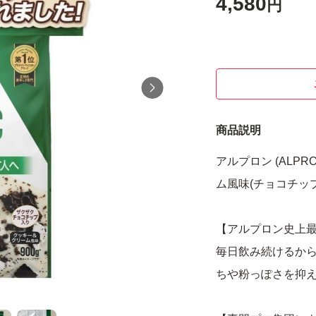
4,580
円
商品説明
アルプロン (ALPR
ム風味(チョコチップ
【アルプロン史上
毎日飲み続けるか
ちや粉っぽさを抑