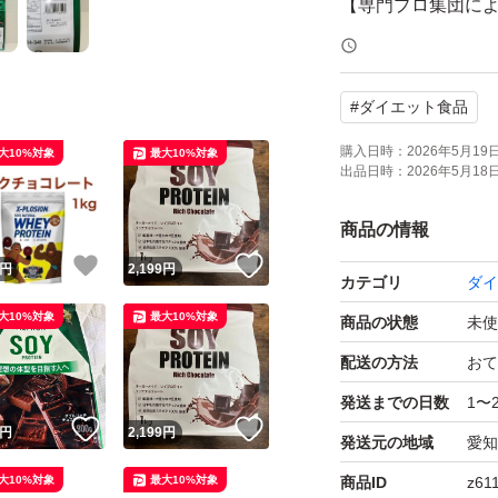
【専門プロ集団に
管理栄養士、薬剤
ーツ選手、ミシュ
#
ダイエット食品
さ。
購入日時：
2026年5月19日 
大10%対象
最大10%対象
出品日時：
2026年5月18日 
【お召し上がり方
プロテインシェイカー
商品の情報
（おすすめは150m
！
いいね！
いいね！
円
2,199
円
カテゴリ
ダイ
ください。
大10%対象
最大10%対象
商品の状態
未使
配送の方法
おて
発送までの日数
1〜
！
いいね！
いいね！
円
2,199
円
発送元の地域
愛知
大10%対象
最大10%対象
商品ID
z61