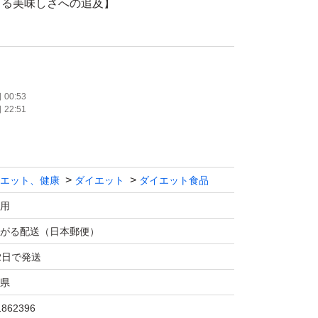
よる美味しさへの追及】
師、パティシエ、プロテインマイスター、スポ
ランシェフ監修のもと開発した自信の美味し
00:53
22:51
】
を使用して、水または牛乳100ml～200ml
l）に付属のスプーン2杯（約30g）を溶かして
エット、健康
ダイエット
ダイエット食品
用
がる配送（日本郵便）
2日で発送
県
1862396