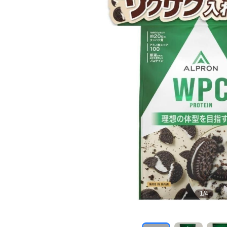
1
/
4