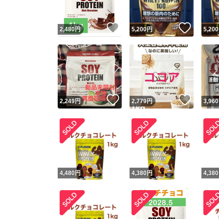
いいね！
いいね
2,480
円
5,200
円
5,200
いいね！
いいね
2,249
円
2,779
円
3,960
4,480
円
4,380
円
4,380