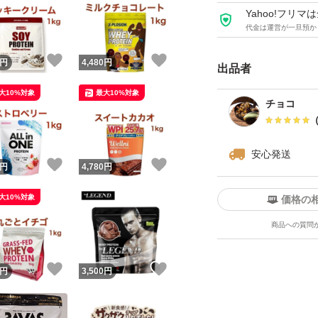
Yahoo!フリ
代金は運営が一旦預か
！
いいね！
いいね！
円
4,480
円
出品者
大10%対象
最大10%対象
チョコ
安心発送
！
いいね！
いいね！
円
4,780
円
大10%対象
価格の
商品への質問
！
いいね！
いいね！
円
3,500
円