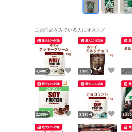
この商品をみている人にオススメ
最大10%対象
最大10%対象
最
いいね！
いいね
4,680
円
3,980
円
4,380
最大10%対象
最大10%対象
最
いいね！
いいね
2,280
円
2,380
円
3,250
最大10%対象
最