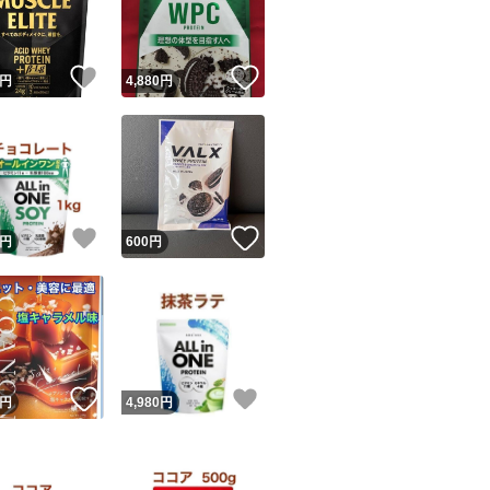
商品情報コピー機
リマ実績◯+
このユーザーは他フリマサービスでの取引実績があります
！
いいね！
いいね！
円
4,880
円
出品ページへ
&安心発送
キャンセル
ジは実績に基づく表示であり、発送を保証しているものではありません
このユーザーは高頻度で24時間以内＆設定した発送日数内に
ード＆安心発送
ます
！
いいね！
いいね！
円
600
円
ード発送
このユーザーは高頻度で24時間以内に発送しています
発送
このユーザーは設定した発送日数内に発送しています
！
いいね！
いいね！
円
4,980
円