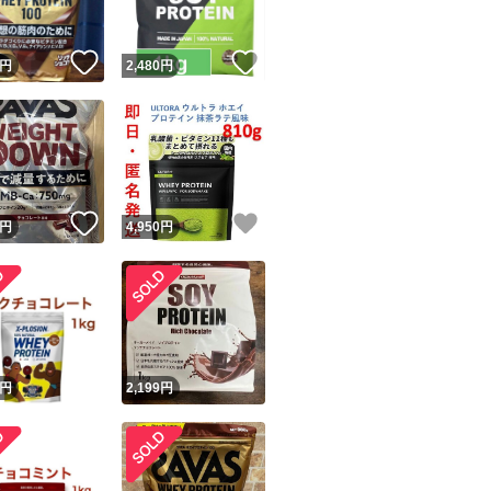
！
いいね！
いいね！
円
2,480
円
！
いいね！
いいね！
円
4,950
円
円
2,199
円