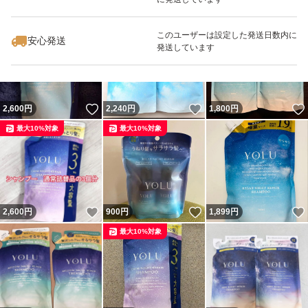
いいね！
いいね！
1,460
円
1,800
円
2,240
円
最大10%対象
このユーザーは設定した発送日数内に
安心発送
発送しています
いいね！
いいね！
2,600
円
2,240
円
1,800
円
最大10%対象
最大10%対象
いいね！
いいね！
2,600
円
900
円
1,899
円
最大10%対象