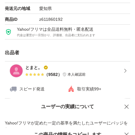
発送元の地域
愛知県
YOLU（リニューアル前）リラックスナイトリペア シャン
商品ID
z611860192
プー 詰め替え（400ml）
Yahoo!フリマは全品送料無料・匿名配送
代金は運営が一旦預かり、評価後、出品者に支払われます
ブランド：YOLU
出品者
とまと。
（
9582
）
本人確認前
スピード発送
取引実績99+
ユーザーの実績について
価格の相談
商品への質問
商品への質問からの値下げ交渉、不適切なカテゴリ変更依頼は禁止です
Yahoo!フリマが定めた一定の基準を満たしたユーザーにバッジを
付与しています
この商品をみている人にオススメ
この商品の情報をコピーします