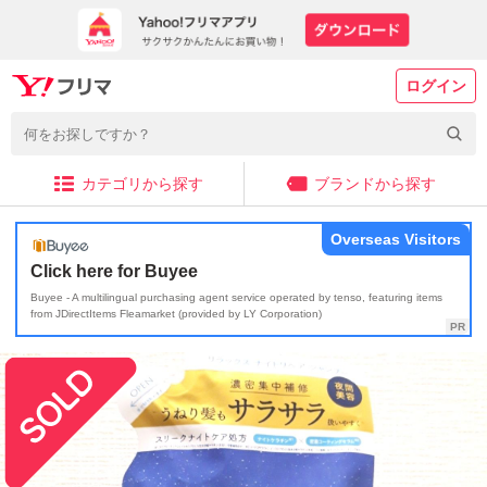
ログイン
カテゴリから探す
ブランドから探す
Overseas Visitors
Click here for Buyee
Buyee - A multilingual purchasing agent service operated by tenso, featuring items
from JDirectItems Fleamarket (provided by LY Corporation)