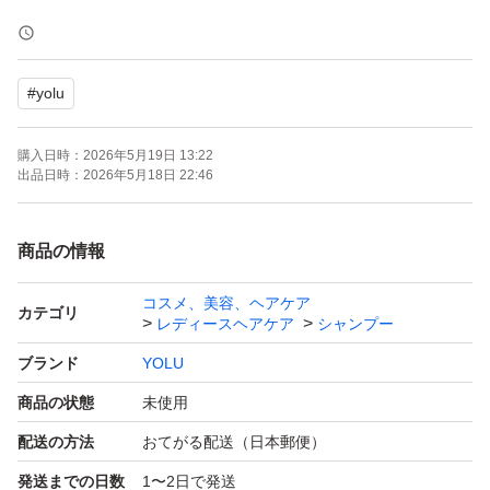
商品の上部を少し折り曲げて、ゆうパケットポストminiの
封筒に入れて発送します。
#
yolu
※詰替商品において、｢段ボール梱包が良かった｣とbad評
価をいただきましたが、封筒での発送になります。気にな
購入日時：
2026年5月19日 13:22
る方はご遠慮くださいm(_ _)m
出品日時：
2026年5月18日 22:46
お値下げ連絡は、確認しておりません。
商品の情報
また、規約違反となる全く関連のないカテゴリへの変更は
コスメ、美容、ヘアケア
お受けしておりません。
カテゴリ
レディースヘアケア
シャンプー
ブランド
YOLU
以上、ご理解いただけましたら、よろしくお願いいたしま
商品の状態
未使用
す。
配送の方法
おてがる配送（日本郵便）
発送までの日数
1〜2日で発送
・・・・・・・・・・・・・・・・・・・・