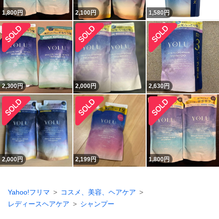
1,800
円
2,100
円
1,580
円
2,300
円
2,000
円
2,630
円
2,000
円
2,199
円
1,800
円
Yahoo!フリマ
コスメ、美容、ヘアケア
レディースヘアケア
シャンプー