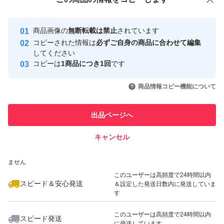
安心取引出品者
Yahoo!フリマの基準をクリアした安
安心取引出品者
商品画像の
無断転載は禁止
されています
心・安全なユーザーです
コピーされた情報は
必ずご自身の商品に合わせて編集
取引実績
してください
コピーは
1商品につき1回
です
このユーザーはYahoo!フリマの取
取引実績◯+
いいね！
いいね！
1,150
円
1,300
円
1,500
円
引を完了させた実績があります
商品情報コピー機能について
最大10%対象
最大10%対象
このユーザーは他フリマサービス
他フリマ実績◯+
出品ページへ
での取引実績があります
キャンセル
スピード&安心発送
いいね！
いいね！
1,800
※このバッジは実績に基づく表示であり、発送を保証しているものではあり
円
1,800
円
1,800
円
ません
最大10%対象
このユーザーは高頻度で24時間以内
スピード＆安心発送
＆設定した発送日数内に発送していま
す
このユーザーは高頻度で24時間以内
スピード発送
に発送しています