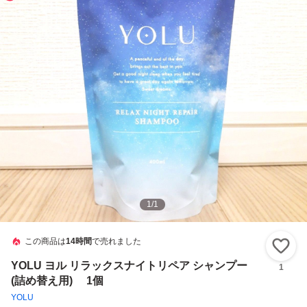
1
/
1
この商品は
14時間
で売れました
い
YOLU ヨル リラックスナイトリペア シャンプー
1
(詰め替え用) 1個
YOLU