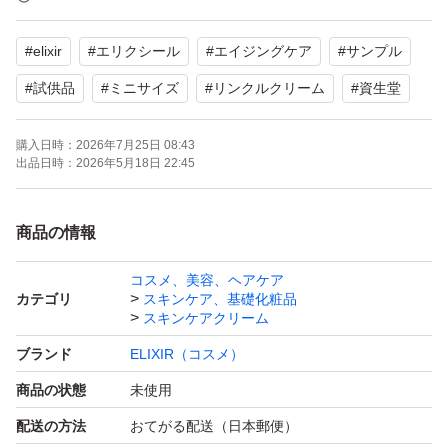
※角層まで
#
elixir
#
エリクシール
#
エイジングケア
#
サンプル
【使用方法】朝と夜のお手入れの最後に、小さなパール粒
#
試供品
#
ミニサイズ
#
リンクルクリーム
#
資生堂
1コ分を指先にとり、目や口のまわりなど、シワが気にな
購入日時：
2026年7月25日 08:43
る部分にやさしくなじませます。
出品日時：
2026年5月18日 22:45
※リニューアル最新版です。
商品の情報
新品 未使用
コスメ、美容、ヘアケア
カテゴリ
スキンケア、基礎化粧品
スキンケアクリーム
本品購入前のお試しやトラベルに如何ですか
ブランド
ELIXIR（コスメ）
商品の状態
未使用
自宅保管になりますので神経質な方はご遠慮下さい。
配送の方法
おてがる配送（日本郵便）