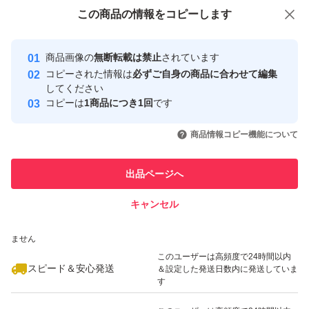
付与しています
この商品をみている人にオススメ
この商品の情報をコピーします
エイジングケア
安心取引出品者
最大10%対象
Yahoo!フリマの基準をクリアした安
安心取引出品者
商品画像の
無断転載は禁止
されています
心・安全なユーザーです
コピーされた情報は
必ずご自身の商品に合わせて編集
取引実績
してください
コピーは
1商品につき1回
です
このユーザーはYahoo!フリマの取
取引実績◯+
いいね！
いいね！
890
円
950
円
1,590
円
引を完了させた実績があります
商品情報コピー機能について
このユーザーは他フリマサービス
他フリマ実績◯+
出品ページへ
での取引実績があります
キャンセル
スピード&安心発送
いいね！
いいね！
999
※このバッジは実績に基づく表示であり、発送を保証しているものではあり
円
1,090
円
1,300
円
ません
このユーザーは高頻度で24時間以内
スピード＆安心発送
＆設定した発送日数内に発送していま
す