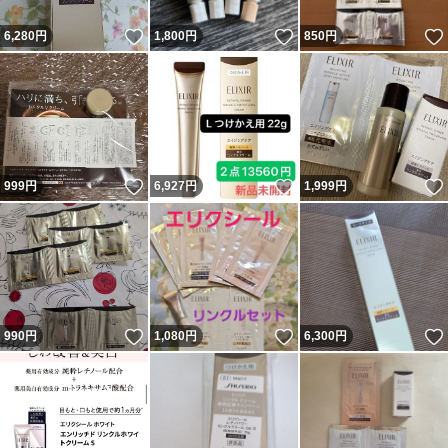
いいね！
いいね！
6,280
円
1,800
円
850
円
いいね！
いいね！
999
円
6,927
円
1,999
円
いいね！
いいね！
990
円
1,080
円
6,300
円