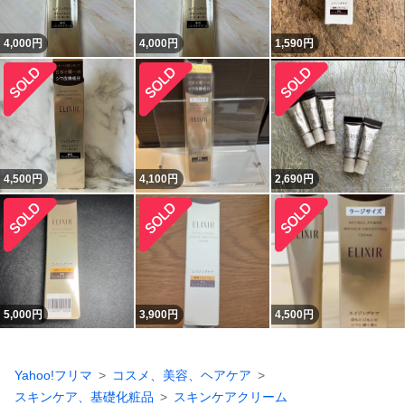
4,000
円
4,000
円
1,590
円
4,500
円
4,100
円
2,690
円
5,000
円
3,900
円
4,500
円
Yahoo!フリマ
コスメ、美容、ヘアケア
スキンケア、基礎化粧品
スキンケアクリーム