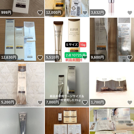
いいね！
いいね！
999
円
12,000
円
3,632
円
いいね！
いいね！
12,630
円
5,510
円
9,600
円
いいね！
いいね！
5,200
円
7,000
円
1,700
円