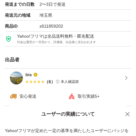
発送までの日数
2〜3日で発送
未開封ですが、保管品のため外側の傷などご了承くださ
発送元の地域
埼玉県
い。
商品ID
z611859202
簡易包装での発送になります。
Yahoo!フリマは全品送料無料・匿名配送
代金は運営が一旦預かり、評価後、出品者に支払われます
よろしくお願いいたします。
出品者
Iris
ELIXIR
（
6
）
本人確認前
試供品
テスター
安心発送
取引実績5+
スキンケア
クリーム
ユーザーの実績について
価格の相談
商品への質問
旅行用
商品への質問からの値下げ交渉、不適切なカテゴリ変更依頼は禁止です
Yahoo!フリマが定めた一定の基準を満たしたユーザーにバッジを
持ち運び