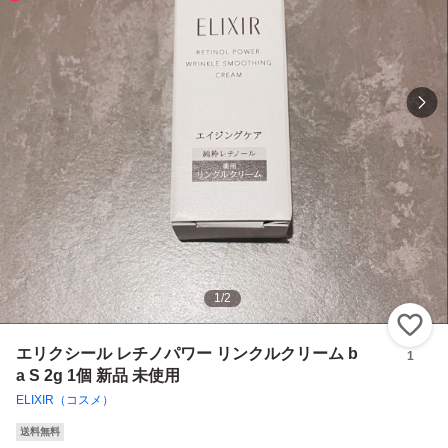
1
/
2
い
エリクシール レチノパワー リンクルクリーム b
1
a S 2g 1個 新品 未使用
ELIXIR（コスメ）
送料無料