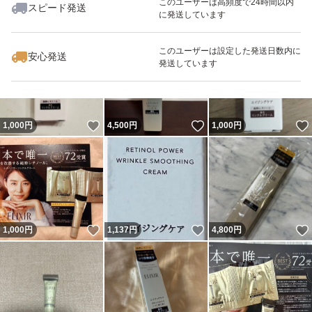
このユーザーは高頻度で24時間以内
スピード発送
に発送しています
いいね！
いいね！
1,890
円
950
円
900
円
最大10%対象
このユーザーは設定した発送日数内に
安心発送
発送しています
いいね！
いいね！
1,000
円
4,500
円
1,000
円
いいね！
いいね！
1,000
円
1,137
円
4,800
円