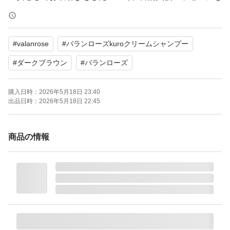
お願いします
#
valanrose
#
バランローズkuroクリームシャンプー
◎カタログご入用の方は、メッセージ欄で仰ってください
ね
#
ダークブラウン
#
バランローズ
購入日時：
2026年5月18日 23:40
バランローズ KUROクリームシャンプー ダークブラウ
出品日時：
2026年5月18日 22:45
ン 400g《茶》×1個
商品の情報
シャンプーするたびに白髪が染まる
優しく染めて美しいダークブラウンの髪へ
シャンプー・トリートメント・白髪染めの1本3役のクリ
ームシャンプー
頭皮・髪に優しいクリームで洗浄し乾燥による皮脂過剰・