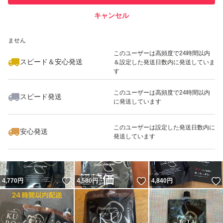
キャンセル
スピード&安心発送
いいね！
いいね！
4,720
※このバッジは実績に基づく表示であり、発送を保証しているものではあり
円
9,000
円
4,770
円
ません
最大10%対象
最大10%対象
このユーザーは高頻度で24時間以内
スピード＆安心発送
＆設定した発送日数内に発送していま
す
このユーザーは高頻度で24時間以内
スピード発送
に発送しています
いいね！
いいね！
4,780
円
13,600
円
4,790
円
最大10%対象
最大10%対象
このユーザーは設定した発送日数内に
安心発送
発送しています
いいね！
いいね！
4,770
円
4,580
円
4,840
円