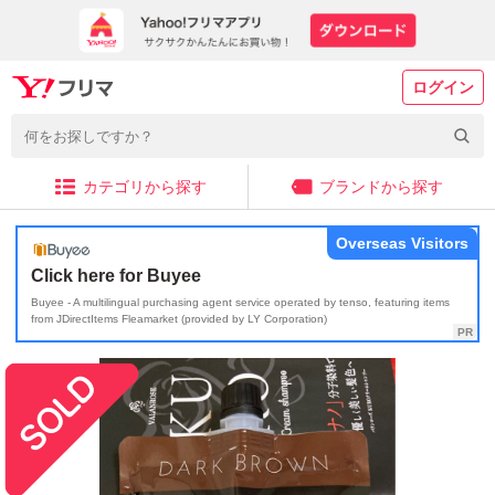
ログイン
カテゴリから探す
ブランドから探す
Overseas Visitors
Click here for Buyee
Buyee - A multilingual purchasing agent service operated by tenso, featuring items
from JDirectItems Fleamarket (provided by LY Corporation)