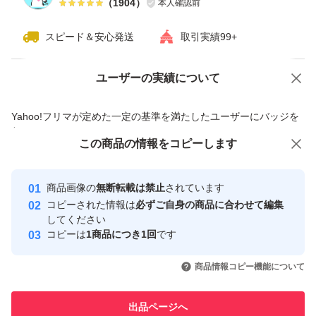
（
1904
）
本人確認前
スピード＆安心発送
取引実績99+
ユーザーの実績について
価格の相談
商品への質問
商品への質問からの値下げ交渉、不適切なカテゴリ変更依頼は禁止です
Yahoo!フリマが定めた一定の基準を満たしたユーザーにバッジを
付与しています
この商品をみている人にオススメ
この商品の情報をコピーします
安心取引出品者
最大10%対象
最大10%対象
最大10%対象
Yahoo!フリマの基準をクリアした安
安心取引出品者
商品画像の
無断転載は禁止
されています
心・安全なユーザーです
コピーされた情報は
必ずご自身の商品に合わせて編集
取引実績
してください
コピーは
1商品につき1回
です
このユーザーはYahoo!フリマの取
取引実績◯+
いいね！
いいね！
4,720
円
4,780
円
4,800
円
引を完了させた実績があります
商品情報コピー機能について
最大10%対象
このユーザーは他フリマサービス
他フリマ実績◯+
出品ページへ
での取引実績があります