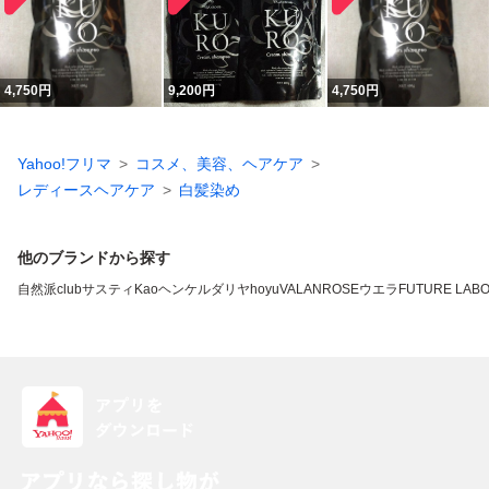
4,750
円
9,200
円
4,750
円
Yahoo!フリマ
コスメ、美容、ヘアケア
レディースヘアケア
白髪染め
他のブランドから探す
自然派clubサスティ
Kao
ヘンケル
ダリヤ
hoyu
VALANROSE
ウエラ
FUTURE LAB