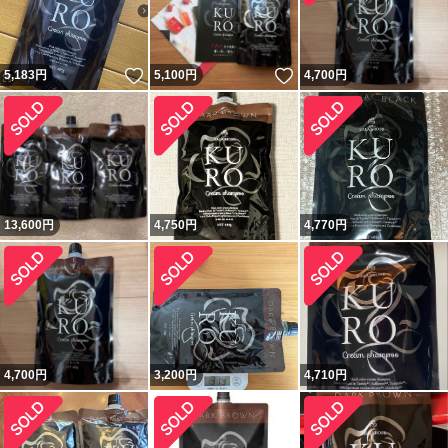
いいね！
いいね！
5,183
円
5,100
円
4,700
円
13,600
円
4,750
円
4,770
円
4,700
円
3,200
円
4,710
円