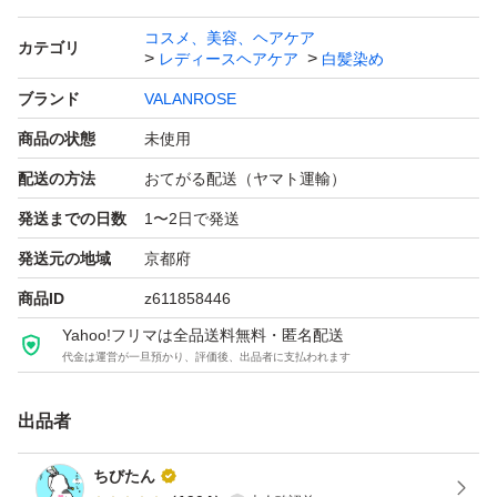
ニオイ・フケを抑えます
コスメ、美容、ヘアケア
カテゴリ
レディースヘアケア
白髪染め
髪に優しい4種の天然染料から抽出したエキスと
ナノ分子染料を配合しているので、キューティクルを開か
ブランド
VALANROSE
ず優しく染めます
商品の状態
未使用
配送の方法
おてがる配送（ヤマト運輸）
シリコン・パラベン・ラウレス・ラウリル硫酸Ｎa.酸化染
発送までの日数
1〜2日で発送
料フリー
発送元の地域
京都府
エレガントローズの香り
商品ID
z611858446
Yahoo!フリマは全品送料無料・匿名配送
白髪を染めたい
代金は運営が一旦預かり、評価後、出品者に支払われます
染めたあとも生え際の白髪が気になる
そんな方にオススメのクリームシャンプーです♪
出品者
ちびたん