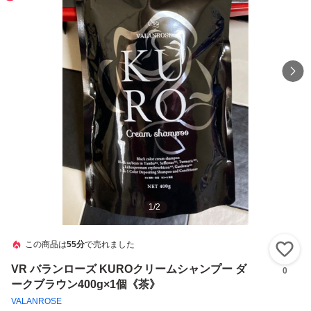
1
/
2
この商品は
55分
で売れました
い
VR バランローズ KUROクリームシャンプー ダ
0
ークブラウン400g×1個《茶》
VALANROSE