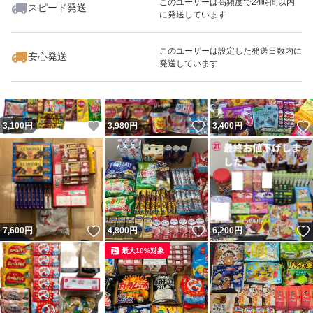
このユーザーは高頻度で24時間以内
スピード発送
に発送しています
いいね！
いいね！
4,650
円
6,150
円
6,000
円
最大10%対象
このユーザーは設定した発送日数内に
安心発送
発送しています
いいね！
いいね！
3,100
円
3,980
円
3,400
円
いいね！
いいね！
7,600
円
4,800
円
6,200
円
最大10%対象