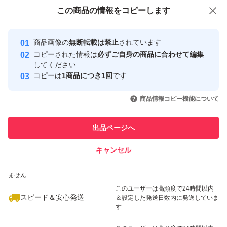
付与しています
この商品をみている人にオススメ
この商品の情報をコピーします
安心取引出品者
最大10%対象
Yahoo!フリマの基準をクリアした安
安心取引出品者
商品画像の
無断転載は禁止
されています
心・安全なユーザーです
コピーされた情報は
必ずご自身の商品に合わせて編集
取引実績
してください
コピーは
1商品につき1回
です
このユーザーはYahoo!フリマの取
取引実績◯+
いいね！
いいね！
6,200
円
3,800
円
2,980
円
引を完了させた実績があります
商品情報コピー機能について
最大10%対象
このユーザーは他フリマサービス
他フリマ実績◯+
出品ページへ
での取引実績があります
キャンセル
スピード&安心発送
いいね！
いいね！
5,241
※このバッジは実績に基づく表示であり、発送を保証しているものではあり
円
7,200
円
5,333
円
ません
最大10%対象
このユーザーは高頻度で24時間以内
スピード＆安心発送
＆設定した発送日数内に発送していま
す