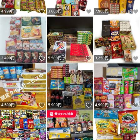
いいね！
いいね！
4,999
円
3,600
円
7,900
円
いいね！
いいね！
2,499
円
5,500
円
3,250
円
いいね！
いいね！
4,500
円
5,900
円
4,990
円
最大10%対象