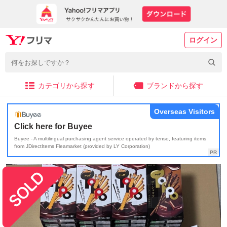
ログイン
カテゴリから探す
ブランドから探す
Overseas Visitors
Click here for Buyee
Buyee - A multilingual purchasing agent service operated by tenso, featuring items
from JDirectItems Fleamarket (provided by LY Corporation)