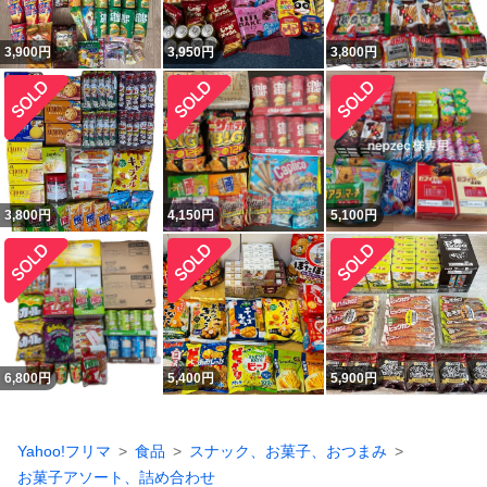
3,900
円
3,950
円
3,800
円
3,800
円
4,150
円
5,100
円
6,800
円
5,400
円
5,900
円
Yahoo!フリマ
食品
スナック、お菓子、おつまみ
お菓子アソート、詰め合わせ