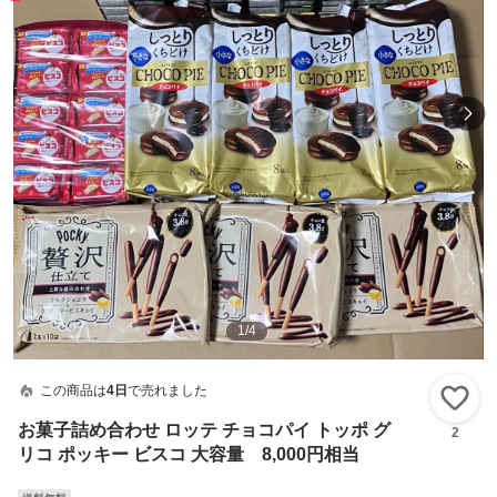
1
/
4
この商品は
4日
で売れました
い
お菓子詰め合わせ ロッテ チョコパイ トッポ グ
2
リコ ポッキー ビスコ 大容量 8,000円相当