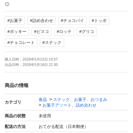
グリコ ビスコ 5枚入×20個
#
お菓子
#
詰め合わせ
#
チョコパイ
#
トッポ
2027.3
#
ポッキー
#
ビスコ
#
ロッテ
#
グリコ
ロッテ チョコパイ 小さなチョコパイ 8個入 ×4袋
#
チョコレート
#
スナック
2026.10
購入日時：
2026年5月22日 23:57
出品日時：
2026年5月18日 22:30
グリコ ポッキー 贅沢仕立て ミルクショコラ&バタービ
スキュイ 2本×10袋 ×3
商品の情報
2026.8
食品
スナック、お菓子、おつまみ
カテゴリ
お菓子アソート、詰め合わせ
新品未開封
商品の状態
未使用
配送の方法
おてがる配送（日本郵便）