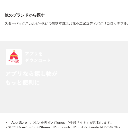
他のブランドから探す
スターバックス
カルビー
Kanro
黒糖本舗垣乃花
不二家
ゴディバ
グリコ
ロッテ
ブル
・「App Store」ボタンを押すとiTunes （外部サイト）が起動します。
・アプリケーションはiPhone、iPod touch、iPadまたはAndroidでご利用い