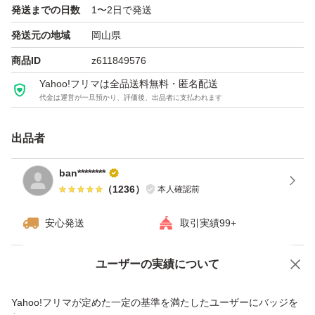
発送までの日数
1〜2日で発送
発送元の地域
岡山県
商品ID
z611849576
Yahoo!フリマは全品送料無料・匿名配送
代金は運営が一旦預かり、評価後、出品者に支払われます
出品者
ban********
（
1236
）
本人確認前
安心発送
取引実績99+
ユーザーの実績について
価格の相談
商品への質問
商品への質問からの値下げ交渉、不適切なカテゴリ変更依頼は禁止です
Yahoo!フリマが定めた一定の基準を満たしたユーザーにバッジを