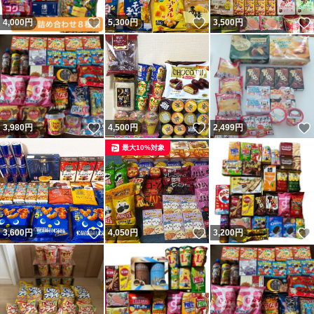
いいね！
いいね！
4,000
円
5,300
円
3,500
円
いいね！
いいね！
3,980
円
4,500
円
2,499
円
最大10%対象
いいね！
いいね！
3,600
円
4,050
円
3,200
円