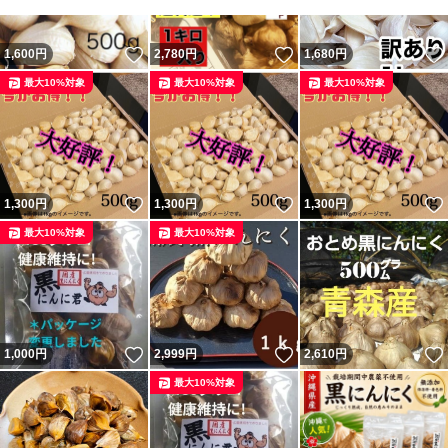
・発送中、到着後に黒にんにくが持つ水分が
いいね！
いいね！
1,600
円
2,780
円
1,680
円
出ている可能性があります。
最大10%対象
最大10%対象
最大10%対象
品質にはまったく影響ありませんが
神経質な方はご購入をおやめください！
宜しくお願い致します(^_^)
いいね！
いいね！
1,300
円
1,300
円
1,300
円
最大10%対象
最大10%対象
いいね！
いいね！
1,000
円
2,999
円
2,610
円
最大10%対象