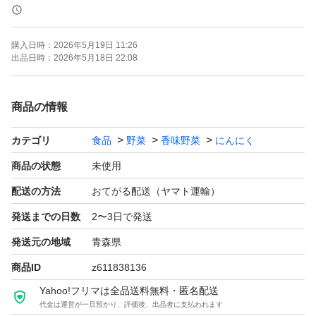
1日1〜2片を継続的に食べることによって
様々な効果が期待される健康食品です♪
購入日時：
2026年5月19日 11:26
出品日時：
2026年5月18日 22:08
また青森県産の良質な福地ホワイト六片を使用し
黒ニンニクにしました
商品の情報
カテゴリ
食品
野菜
香味野菜
にんにく
[名称]
黒にんにく
商品の状態
未使用
配送の方法
おてがる配送（ヤマト運輸）
[原材料名]
発送までの日数
2〜3日で発送
青森県産福地ホワイト六片
発送元の地域
青森県
商品ID
z611838136
[内容量]
Yahoo!フリマは全品送料無料・匿名配送
500g
代金は運営が一旦預かり、評価後、出品者に支払われます