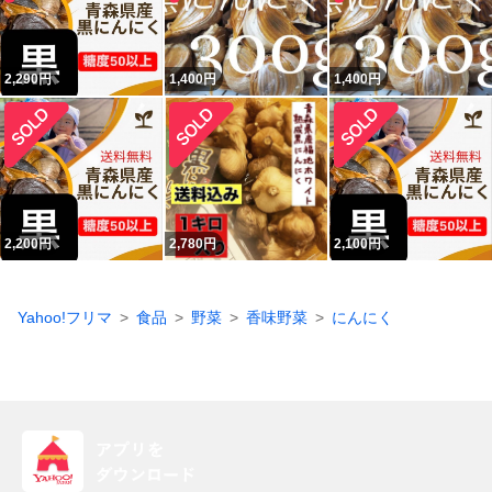
2,290
円
1,400
円
1,400
円
2,200
円
2,780
円
2,100
円
Yahoo!フリマ
食品
野菜
香味野菜
にんにく