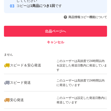
取引実績
してください
コピーは
1商品につき1回
です
[所在地]
このユーザーはYahoo!フリマの取
取引実績◯+
いいね！
いいね！
2,800
円
1,290
円
2,290
円
引を完了させた実績があります
商品情報コピー機能について
青森県むつ市関根字高梨川目42-4
最大10%対象
最大10%対象
このユーザーは他フリマサービス
他フリマ実績◯+
出品ページへ
での取引実績があります
[備考]
保健所へ販売及び営業許可の問い合わせをした所、
キャンセル
スピード&安心発送
黒ニンニクは刃物や調味料をしておらず、
いいね！
いいね！
2,800
※このバッジは実績に基づく表示であり、発送を保証しているものではあり
円
1,400
円
1,330
円
ません
簡易的に加工した物なので、更なる加工を施さない限り不
最大10%対象
最大10%対象
最大10%対象
このユーザーは高頻度で24時間以内
スピード＆安心発送
＆設定した発送日数内に発送していま
要との回答でした！
す
念の為こちらに掲載させて頂いております♪
このユーザーは高頻度で24時間以内
スピード発送
に発送しています
いいね！
いいね！
2,999
円
1,300
円
1,300
円
(注)
最大10%対象
・物価高の影響もあり、値引き等はできません
このユーザーは設定した発送日数内に
安心発送
発送しています
ご了承ください！