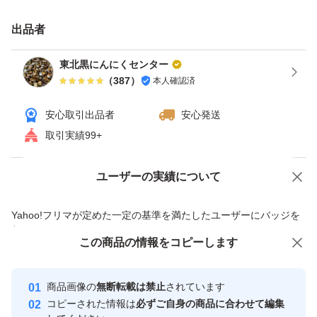
[賞味期限]
出品者
手元に届いてから、常温で約5ヶ月
東北黒にんにくセンター
冷蔵で約8ヶ月
（
387
）
本人確認済
安心取引出品者
安心発送
[保存方法]
取引実績99+
常温→風通しの良い、涼しい場所での保管
冷蔵庫→ジップロックなどの密閉容器に入れ保管
ユーザーの実績について
価格の相談
商品への質問
商品への質問からの値下げ交渉、不適切なカテゴリ変更依頼は禁止です
[発送方法]
Yahoo!フリマが定めた一定の基準を満たしたユーザーにバッジを
付与しています
クロネコヤマト ネコポス
この商品をみている人にオススメ
この商品の情報をコピーします
安心取引出品者
最大10%対象
最大10%対象
Yahoo!フリマの基準をクリアした安
[販売者]
安心取引出品者
商品画像の
無断転載は禁止
されています
心・安全なユーザーです
倉田農園
コピーされた情報は
必ずご自身の商品に合わせて編集