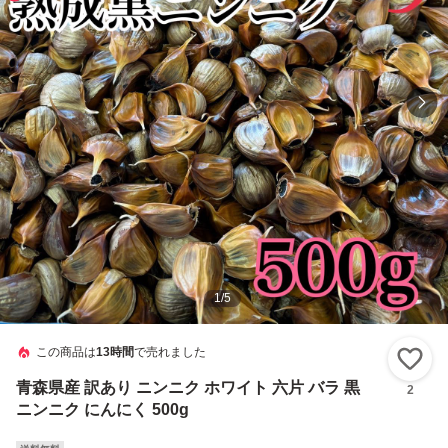
1
/
5
この商品は
13時間
で売れました
い
青森県産 訳あり ニンニク ホワイト 六片 バラ 黒
2
ニンニク にんにく 500g