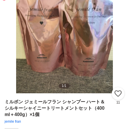
1
/
1
い
ミルボン ジェミールフラン シャンプー ハート＆
11
シルキーシャイニートリートメントセット（400
ml＋400g）×1個
jemile fran