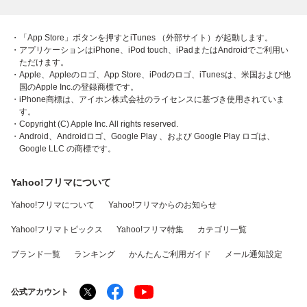
・「App Store」ボタンを押すとiTunes （外部サイト）が起動します。
・アプリケーションはiPhone、iPod touch、iPadまたはAndroidでご利用い
ただけます。
・Apple、Appleのロゴ、App Store、iPodのロゴ、iTunesは、米国および他
国のApple Inc.の登録商標です。
・iPhone商標は、アイホン株式会社のライセンスに基づき使用されていま
す。
・Copyright (C) Apple Inc. All rights reserved.
・Android、Androidロゴ、Google Play 、および Google Play ロゴは、
Google LLC の商標です。
Yahoo!フリマについて
Yahoo!フリマについて
Yahoo!フリマからのお知らせ
Yahoo!フリマトピックス
Yahoo!フリマ特集
カテゴリ一覧
ブランド一覧
ランキング
かんたんご利用ガイド
メール通知設定
公式アカウント