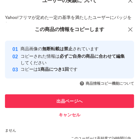
ユーザーの実績について
価格の相談
商品への質問
商品への質問からの値下げ交渉、不適切なカテゴリ変更依頼は禁止です
Yahoo!フリマが定めた一定の基準を満たしたユーザーにバッジを
付与しています
この商品をみている人にオススメ
この商品の情報をコピーします
安心取引出品者
最大10%対象
最大10%対象
Yahoo!フリマの基準をクリアした安
安心取引出品者
商品画像の
無断転載は禁止
されています
心・安全なユーザーです
コピーされた情報は
必ずご自身の商品に合わせて編集
取引実績
してください
コピーは
1商品につき1回
です
このユーザーはYahoo!フリマの取
取引実績◯+
いいね！
いいね！
3,498
円
3,498
円
3,498
円
引を完了させた実績があります
商品情報コピー機能について
最大10%対象
このユーザーは他フリマサービス
他フリマ実績◯+
出品ページへ
での取引実績があります
キャンセル
スピード&安心発送
いいね！
いいね！
3,499
※このバッジは実績に基づく表示であり、発送を保証しているものではあり
円
3,300
円
3,300
円
ません
最大10%対象
このユーザーは高頻度で24時間以内