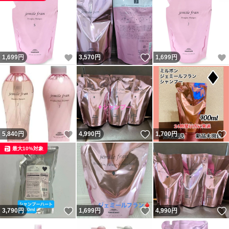
いいね！
いいね！
1,699
円
3,570
円
1,699
円
いいね！
いいね！
5,840
円
4,990
円
1,700
円
最大10%対象
いいね！
いいね！
3,790
円
1,699
円
4,990
円