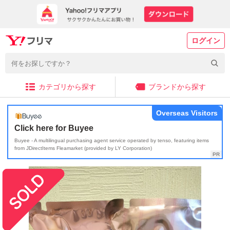
ログイン
カテゴリから探す
ブランドから探す
Overseas Visitors
Click here for Buyee
Buyee - A multilingual purchasing agent service operated by tenso, featuring items
from JDirectItems Fleamarket (provided by LY Corporation)