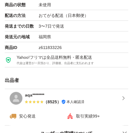
商品の状態
未使用
配送の方法
おてがる配送（日本郵便）
発送までの日数
3〜7日で発送
発送元の地域
福岡県
商品ID
z611833226
Yahoo!フリマは全品送料無料・匿名配送
代金は運営が一旦預かり、評価後、出品者に支払われます
出品者
aqa********
（
8525
）
本人確認済
安心発送
取引実績99+