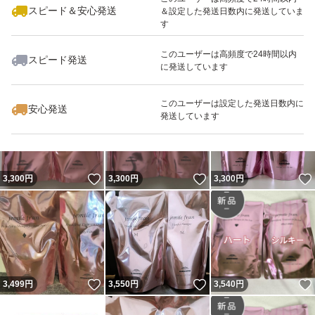
スピード＆安心発送
＆設定した発送日数内に発送していま
す
このユーザーは高頻度で24時間以内
スピード発送
に発送しています
いいね！
いいね！
3,450
円
3,300
円
3,498
円
このユーザーは設定した発送日数内に
安心発送
発送しています
いいね！
いいね！
3,300
円
3,300
円
3,300
円
いいね！
いいね！
3,499
円
3,550
円
3,540
円