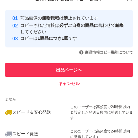
安心取引出品者
最大10%対象
最大10%対象
Yahoo!フリマの基準をクリアした安
安心取引出品者
商品画像の
無断転載は禁止
されています
心・安全なユーザーです
コピーされた情報は
必ずご自身の商品に合わせて編集
取引実績
してください
コピーは
1商品につき1回
です
このユーザーはYahoo!フリマの取
取引実績◯+
いいね！
いいね！
1,080
円
880
円
939
円
引を完了させた実績があります
商品情報コピー機能について
最大10%対象
最大10%対象
このユーザーは他フリマサービス
他フリマ実績◯+
出品ページへ
での取引実績があります
キャンセル
スピード&安心発送
いいね！
いいね！
1,079
※このバッジは実績に基づく表示であり、発送を保証しているものではあり
円
1,080
円
2,039
円
ません
このユーザーは高頻度で24時間以内
スピード＆安心発送
＆設定した発送日数内に発送していま
す
このユーザーは高頻度で24時間以内
スピード発送
に発送しています