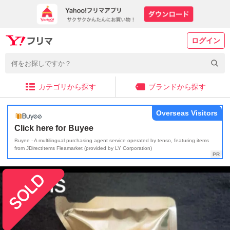
ログイン
カテゴリから探す
ブランドから探す
Overseas Visitors
Click here for Buyee
Buyee - A multilingual purchasing agent service operated by tenso, featuring items
from JDirectItems Fleamarket (provided by LY Corporation)