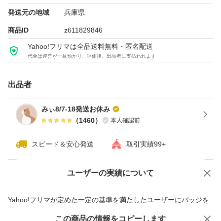
発送元の地域
兵庫県
商品ID
z611829846
Yahoo!フリマは全品送料無料・匿名配送
代金は運営が一旦預かり、評価後、出品者に支払われます
出品者
みぃ8/7-18発送お休み
（
1460
）
本人確認前
スピード＆安心発送
取引実績99+
ユーザーの実績について
価格の相談
商品への質問
商品への質問からの値下げ交渉、不適切なカテゴリ変更依頼は禁止です
Yahoo!フリマが定めた一定の基準を満たしたユーザーにバッジを
付与しています
この商品をみている人にオススメ
この商品の情報をコピーします