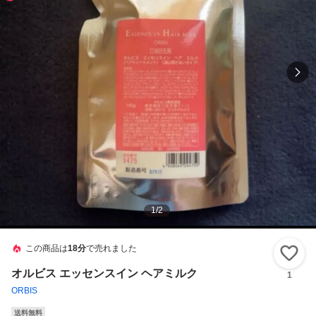
1
/
2
この商品は
18分
で売れました
い
オルビス エッセンスイン ヘアミルク
1
ORBIS
送料無料