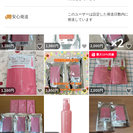
いいね！
いいね！
1,050
円
1,150
円
1,689
円
このユーザーは設定した発送日数内に
安心発送
発送しています
いいね！
いいね！
1,100
円
1,980
円
2,000
円
最大10%対象
いいね！
いいね！
1,100
円
1,850
円
2,000
円