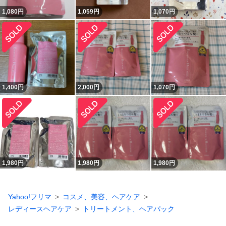
1,080
円
1,059
円
1,070
円
1,400
円
2,000
円
1,070
円
1,980
円
1,980
円
1,980
円
Yahoo!フリマ
コスメ、美容、ヘアケア
レディースヘアケア
トリートメント、ヘアパック