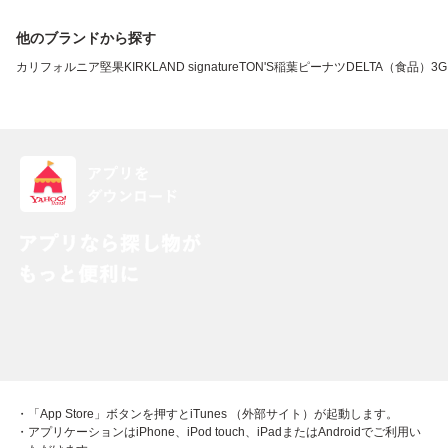
他のブランドから探す
カリフォルニア堅果
KIRKLAND signature
TON'S
稲葉ピーナツ
DELTA（食品）
3G
・「App Store」ボタンを押すとiTunes （外部サイト）が起動します。
・アプリケーションはiPhone、iPod touch、iPadまたはAndroidでご利用い