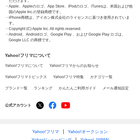
ただけます。
・Apple、Appleのロゴ、App Store、iPodのロゴ、iTunesは、米国および他
国のApple Inc.の登録商標です。
・iPhone商標は、アイホン株式会社のライセンスに基づき使用されていま
す。
・Copyright (C) Apple Inc. All rights reserved.
・Android、Androidロゴ、Google Play 、および Google Play ロゴは、
Google LLC の商標です。
Yahoo!フリマについて
Yahoo!フリマについて
Yahoo!フリマからのお知らせ
Yahoo!フリマトピックス
Yahoo!フリマ特集
カテゴリ一覧
ブランド一覧
ランキング
かんたんご利用ガイド
メール通知設定
公式アカウント
Yahoo!フリマ
Yahoo!オークション
Yahoo!ショッピング
Yahoo! JAPAN