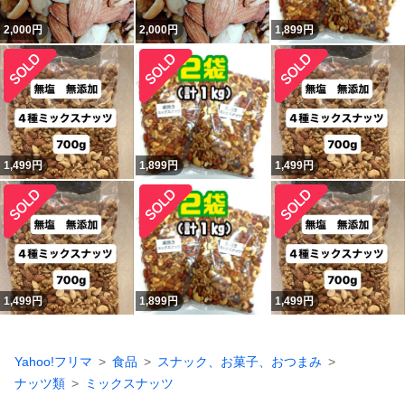
2,000
円
2,000
円
1,899
円
1,499
円
1,899
円
1,499
円
1,499
円
1,899
円
1,499
円
Yahoo!フリマ
食品
スナック、お菓子、おつまみ
ナッツ類
ミックスナッツ