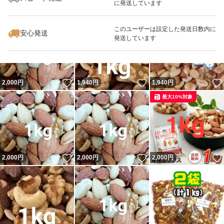
に発送しています
いいね！
いいね！
1,940
円
1,940
円
2,000
円
最大10%対象
このユーザーは設定した発送日数内に
安心発送
発送しています
いいね！
いいね！
2,000
円
1,940
円
1,940
円
最大10%対象
いいね！
いいね！
2,000
円
2,000
円
2,000
円