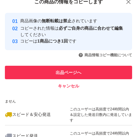
この商品をみている人にオススメ
この商品の情報をコピーします
安心取引出品者
最大10%対象
最大10%対象
Yahoo!フリマの基準をクリアした安
安心取引出品者
商品画像の
無断転載は禁止
されています
心・安全なユーザーです
コピーされた情報は
必ずご自身の商品に合わせて編集
取引実績
してください
コピーは
1商品につき1回
です
このユーザーはYahoo!フリマの取
取引実績◯+
いいね！
いいね！
1,940
円
2,000
円
1,940
円
引を完了させた実績があります
商品情報コピー機能について
このユーザーは他フリマサービス
他フリマ実績◯+
出品ページへ
での取引実績があります
キャンセル
スピード&安心発送
いいね！
いいね！
1,940
※このバッジは実績に基づく表示であり、発送を保証しているものではあり
円
1,940
円
1,940
円
ません
このユーザーは高頻度で24時間以内
スピード＆安心発送
＆設定した発送日数内に発送していま
す
このユーザーは高頻度で24時間以内
スピード発送