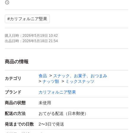
#大容量 #チャック付き#ミックスナッツ#くるみ#アーモ
ンド#カシューナッツ#ピーナッツ#カリフォルニア堅果
#
カリフォルニア堅果
購入日時：
2026年5月19日 10:42
出品日時：
2026年5月18日 21:54
商品の情報
食品
スナック、お菓子、おつまみ
カテゴリ
ナッツ類
ミックスナッツ
ブランド
カリフォルニア堅果
商品の状態
未使用
配送の方法
おてがる配送（日本郵便）
発送までの日数
2〜3日で発送