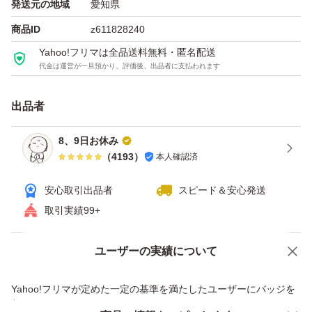
発送元の地域
愛知県
商品ID
z611828240
Yahoo!フリマは全品送料無料・匿名配送
代金は運営が一旦預かり、評価後、出品者に支払われます
出品者
8、9日お休み
（
4193
）
本人確認済
安心取引出品者
スピード＆安心発送
取引実績99+
ユーザーの実績について
価格の相談
商品への質問
商品への質問からの値下げ交渉、不適切なカテゴリ変更依頼は禁止です
Yahoo!フリマが定めた一定の基準を満たしたユーザーにバッジを
付与しています