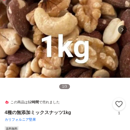
1
/
3
この商品は
12時間
で売れました
い
4種の無添加ミックスナッツ1kg
1
カリフォルニア堅果
送料無料