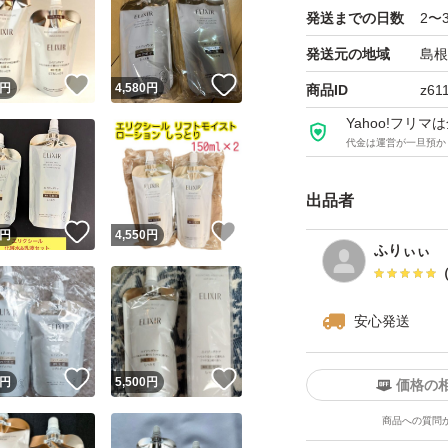
発送までの日数
2〜
リフトモイスト エマル
さっぱりタイプで
発送元の地域
島根
！
いいね！
いいね！
円
4,580
円
商品ID
z61
最安値です。お値
Yahoo!フリ
代金は運営が一旦預か
出品者
！
いいね！
いいね！
円
4,550
円
ふりぃぃ
安心発送
！
いいね！
いいね！
円
5,500
円
価格の
商品への質問