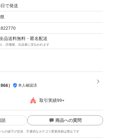
3日で発送
ジョンSP 詰替用/110ml
す。
県
1822770
引き不可
マは全品送料無料・匿名配送
り、評価後、出品者に支払われます
（
866
）
本人確認済
取引実績99+
相談
商品への質問
からの値下げ交渉、不適切なカテゴリ変更依頼は禁止です