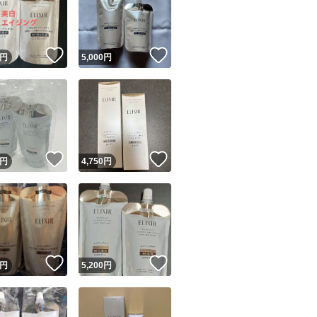
！
いいね！
いいね！
円
5,000
円
ユーザーの実績について
！
いいね！
いいね！
円
4,750
円
o!フリマが定めた一定の基準を満たしたユーザーにバッジを付与しています
出品者
この商品の情報をコピーします
取引出品者
Yahoo!フリマの基準をクリアした安心・安全なユーザーです
！
いいね！
いいね！
商品画像の
無断転載は禁止
されています
円
5,200
円
コピーされた情報は
必ずご自身の商品に合わせて編集
してください
コピーは
1商品につき1回
です
実績◯+
このユーザーはYahoo!フリマの取引を完了させた実績があり