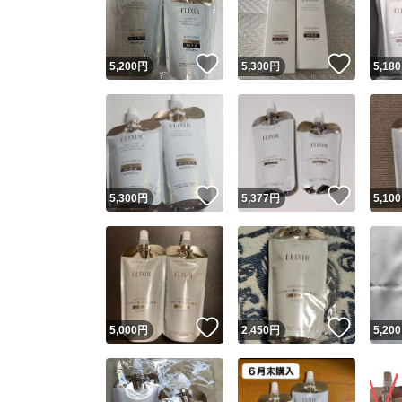
他フ
いいね！
いいね
5,200
円
5,300
円
5,180
スピード
※このバッ
スピ
いいね！
いいね
5,300
円
5,377
円
5,100
スピ
安心
いいね！
いいね
5,000
円
2,450
円
5,200