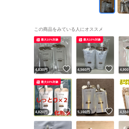
この商品をみている人にオススメ
最大10%対象
最大10%対象
いいね！
いいね
4,830
円
4,560
円
4,900
最大10%対象
いいね！
いいね
4,820
円
5,100
円
4,550