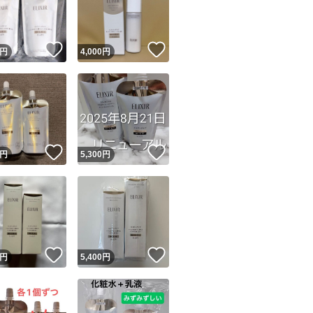
商品情報コピー機
リマ実績◯+
このユーザーは他フリマサービスでの取引実績があります
！
いいね！
いいね！
円
4,000
円
出品ページへ
&安心発送
キャンセル
ジは実績に基づく表示であり、発送を保証しているものではありません
このユーザーは高頻度で24時間以内＆設定した発送日数内に
ード＆安心発送
ます
！
いいね！
いいね！
円
5,300
円
ード発送
このユーザーは高頻度で24時間以内に発送しています
発送
このユーザーは設定した発送日数内に発送しています
！
いいね！
いいね！
円
5,400
円