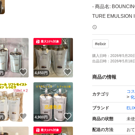
- 商品名: BOUNCIN
TURE EMULSION I
エリクシール リフ
最大10%対象
#
elixir
め替え 化粧水と
購入日時：
2026年5月20日 
出品日時：
2026年5月18日 
詰め替え２点セッ
！
いいね！
いいね！
円
4,650
円
商品の情報
簡易包装で、梱包
コス
ポスト投函のため
カテゴリ
化
ブランド
EL
エリクシール
！
いいね！
いいね！
円
4,900
円
商品の状態
未使
リフトモイスト ローシ
配送の方法
おて
最大10%対象
エリクシール