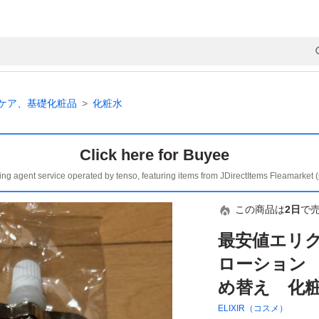
ケア、基礎化粧品
化粧水
Click here for Buyee
ing agent service operated by tenso, featuring items from JDirectItems Fleamarket 
この商品は
2日
で
最安値エリ
ローション 
め替え 化
ELIXIR（コスメ）