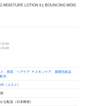
G MOISTURE LOTION IIとBOUNCING MOIS
トモイストローション エマルジョン SPI 詰
乳液セット
21:54
21:43
ト
材は最小限です。
メ、美容、ヘアケア
スキンケア、基礎化粧品
ご理解の程よろしくお願いします。
粧水
IXIR（コスメ）
用
ョン SP詰替用/150ml
がる配送（日本郵便）