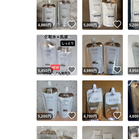
いいね！
いいね
4,980
円
5,000
円
5,200
いいね！
いいね
5,450
円
4,999
円
4,950
Yaho
安心取引
安心
いいね！
いいね
5,200
円
4,700
円
4,600
取引実績
取引