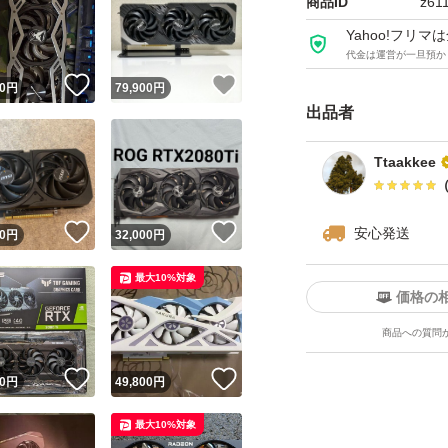
商品ID
z61
Yahoo!フリ
代金は運営が一旦預か
！
いいね！
いいね！
0
円
79,900
円
出品者
Ttaakkee
！
いいね！
いいね！
安心発送
0
円
32,000
円
最大10%対象
価格の
商品への質問
！
いいね！
いいね！
0
円
49,800
円
最大10%対象