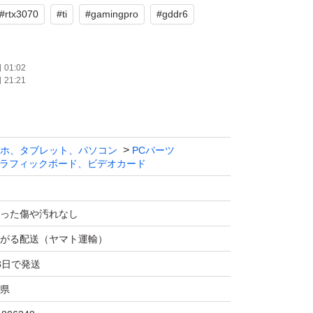
#
rtx3070
#
ti
#
gamingpro
#
gddr6
01:02
21:21
ホ、タブレット、パソコン
PCパーツ
ラフィックボード、ビデオカード
った傷や汚れなし
がる配送（ヤマト運輸）
3日で発送
県