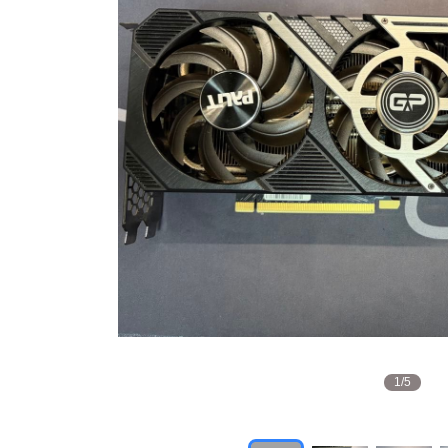
1
/
5