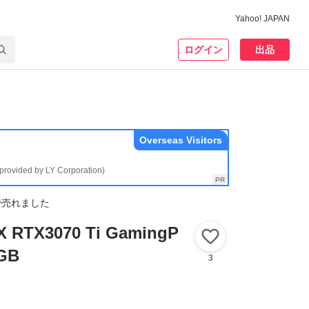
Yahoo! JAPAN
ログイン
出品
Overseas Visitors
(provided by LY Corporation)
で売れました
X RTX3070 Ti GamingP
いいね！
GB
3