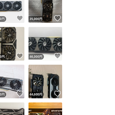
商品情報コピー機
リマ実績◯+
このユーザーは他フリマサービスでの取引実績があります
！
いいね！
いいね！
0
円
35,000
円
出品ページへ
&安心発送
キャンセル
ジは実績に基づく表示であり、発送を保証しているものではありません
このユーザーは高頻度で24時間以内＆設定した発送日数内に
ード＆安心発送
ます
！
いいね！
いいね！
0
円
46,000
円
ード発送
このユーザーは高頻度で24時間以内に発送しています
発送
このユーザーは設定した発送日数内に発送しています
！
いいね！
いいね！
0
円
44,600
円