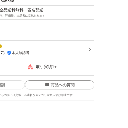
1806348
マは全品送料無料・匿名配送
り、評価後、出品者に支払われます
（
7
）
本人確認済
取引実績1+
相談
商品への質問
からの値下げ交渉、不適切なカテゴリ変更依頼は禁止です