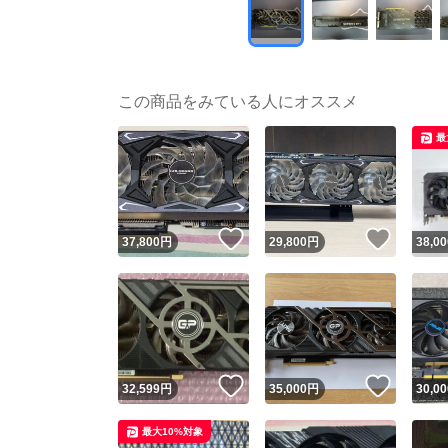
この商品をみている人にオススメ
最
いいね！
いいね
37,800
円
29,800
円
38,00
いいね！
いいね
32,599
円
35,000
円
30,00
最大10%対象