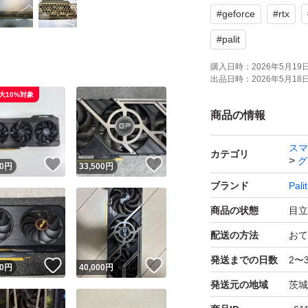
#
geforce
#
rtx
#
palit
購入日時：
2026年5月19日 
出品日時：
2026年5月18日 
大10%対象
商品の情報
スマ
カテゴリ
グ
！
いいね！
いいね！
0
円
33,500
円
ブランド
Palit
商品の状態
目立
配送の方法
おて
発送までの日数
2〜
！
いいね！
いいね！
0
円
40,000
円
発送元の地域
茨城