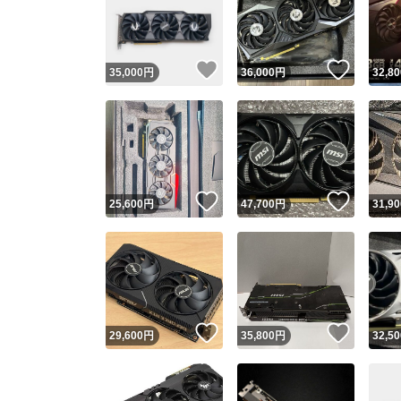
いいね！
いいね
35,000
円
36,000
円
32,80
いいね！
いいね
25,600
円
47,700
円
31,90
Yaho
安心取引
安心
いいね！
いいね
29,600
円
35,800
円
32,50
取引実績
取引