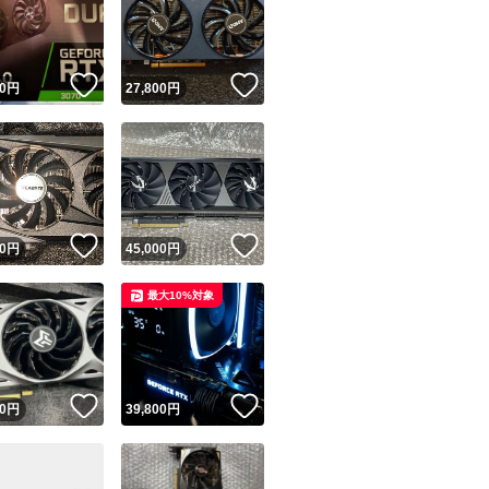
！
いいね！
いいね！
0
円
27,800
円
ユーザーの実績について
！
いいね！
いいね！
0
円
45,000
円
o!フリマが定めた一定の基準を満たしたユーザーにバッジを付与しています
最大10%対象
出品者
この商品の情報をコピーします
取引出品者
Yahoo!フリマの基準をクリアした安心・安全なユーザーです
！
いいね！
いいね！
商品画像の
無断転載は禁止
されています
0
円
39,800
円
コピーされた情報は
必ずご自身の商品に合わせて編集
してください
コピーは
1商品につき1回
です
実績◯+
このユーザーはYahoo!フリマの取引を完了させた実績があり