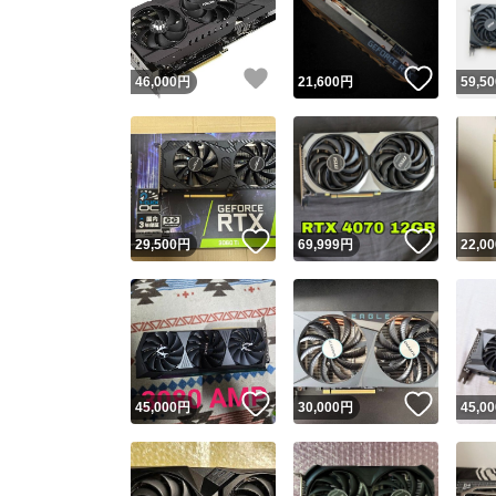
他フ
いいね！
いいね
46,000
円
21,600
円
59,50
スピード
※このバッ
スピ
いいね！
いいね
29,500
円
69,999
円
22,00
スピ
安心
いいね！
いいね
45,000
円
30,000
円
45,00