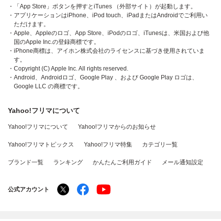
・「App Store」ボタンを押すとiTunes （外部サイト）が起動します。
・アプリケーションはiPhone、iPod touch、iPadまたはAndroidでご利用い
ただけます。
・Apple、Appleのロゴ、App Store、iPodのロゴ、iTunesは、米国および他
国のApple Inc.の登録商標です。
・iPhone商標は、アイホン株式会社のライセンスに基づき使用されていま
す。
・Copyright (C) Apple Inc. All rights reserved.
・Android、Androidロゴ、Google Play 、および Google Play ロゴは、
Google LLC の商標です。
Yahoo!フリマについて
Yahoo!フリマについて
Yahoo!フリマからのお知らせ
Yahoo!フリマトピックス
Yahoo!フリマ特集
カテゴリ一覧
ブランド一覧
ランキング
かんたんご利用ガイド
メール通知設定
公式アカウント