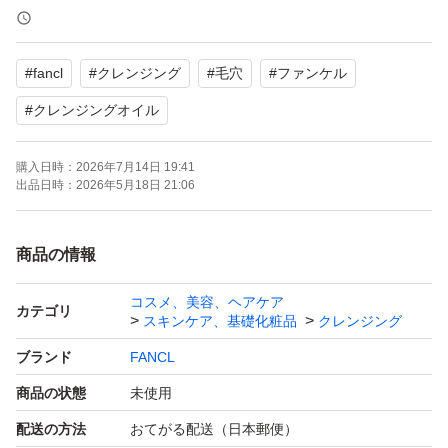
防腐剤無添加、合成香料不使用でお肌に優しい処方です。
#
fancl
#
クレンジング
#
毛穴
#
ファンケル
まつ毛エクOK
濡れた手OK
#
クレンジングオイル
購入日時：
2026年7月14日 19:41
お試しや旅行、ゴルフなどにもちょうどよいサイズ。
出品日時：
2026年5月18日 21:06
商品の情報
コスメ、美容、ヘアケア
カテゴリ
スキンケア、基礎化粧品
クレンジング
ブランド
FANCL
商品の状態
未使用
配送の方法
おてがる配送（日本郵便）