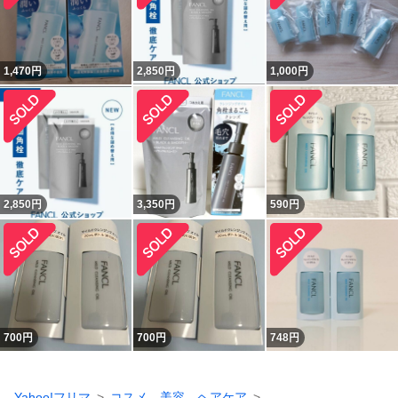
1,470
円
2,850
円
1,000
円
2,850
円
3,350
円
590
円
700
円
700
円
748
円
Yahoo!フリマ
コスメ、美容、ヘアケア