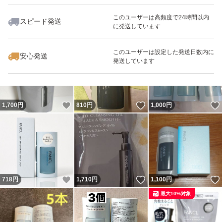
このユーザーは高頻度で24時間以内
スピード発送
に発送しています
いいね！
いいね！
2,700
円
1,600
円
1,600
円
このユーザーは設定した発送日数内に
安心発送
発送しています
いいね！
いいね！
1,700
円
810
円
1,000
円
いいね！
いいね！
718
円
1,710
円
1,100
円
最大10%対象