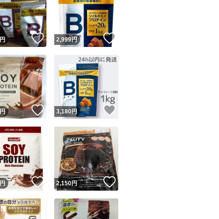
■お召し上がり方
本品30gを目安に
！
いいね！
いいね！
円
2,999
円
溶かす水の量はお
付属の計量スプーン(
本品をお召し上がり
ユーザーの実績について
！
いいね！
いいね！
してください。
円
3,180
円
o!フリマが定めた一定の基準を満たしたユーザーにバッジを付与しています
出品者
※水に溶かした後
この商品の情報をコピーします
※シェイカーを使
取引出品者
Yahoo!フリマの基準をクリアした安心・安全なユーザーです
ただけます。
！
いいね！
いいね！
商品画像の
無断転載は禁止
されています
円
2,150
円
※プロテイン素材
コピーされた情報は
必ずご自身の商品に合わせて編集
してください
溶け残りが見られ
コピーは
1商品につき1回
です
実績◯+
このユーザーはYahoo!フリマの取引を完了させた実績があり