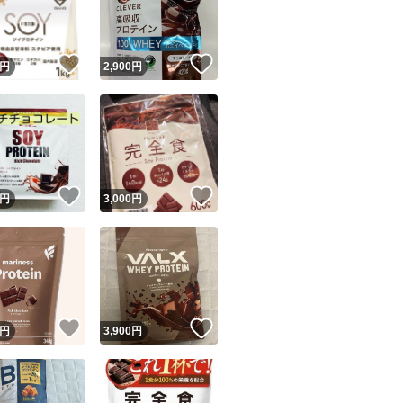
商品情報コピー機
■原材料に使用して
リマ実績◯+
このユーザーは他フリマサービスでの取引実績があります
！
いいね！
いいね！
円
2,900
円
出品ページへ
乳成分・大豆
&安心発送
キャンセル
ジは実績に基づく表示であり、発送を保証しているものではありません
商品名ビープロ プ
このユーザーは高頻度で24時間以内＆設定した発送日数内に
ード＆安心発送
ます
名称粉末たんぱく
！
いいね！
いいね！
円
3,000
円
風味チョコレート
ード発送
このユーザーは高頻度で24時間以内に発送しています
内容量1kg
発送
このユーザーは設定した発送日数内に発送しています
！
いいね！
いいね！
円
3,900
円