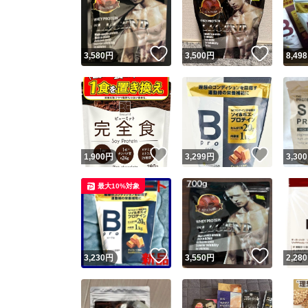
いいね！
いいね
3,580
円
3,500
円
8,498
いいね！
いいね
1,900
円
3,299
円
3,300
Yaho
最大10%対象
安心取引
安心
いいね！
いいね
3,230
円
3,550
円
2,280
取引実績
取引