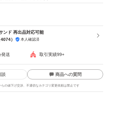
2種類のプロテインを使用しているから、運
ぴったり。
で、たんぱく質20g
サンド 再出品対応可能
（
4074
）
本人確認済
ぱく質が手軽に摂取できる
心発送
取引実績99+
相談
商品への質問
からの値下げ交渉、不適切なカテゴリ変更依頼は禁止です
で構成されているので、お手持ちのサプリメン
ァの成分入りのプロテインと飲み合わせても、
がしやすい。
、たんぱく質チャージがしやすい設計です。