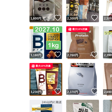
他フ
いいね！
いいね
1,600
円
2,300
円
2,500
スピード
最大10%対象
※このバッ
スピ
いいね！
いいね
3,180
円
2,760
円
2,390
スピ
最大10%対象
安心
いいね！
いいね
3,230
円
2,370
円
2,690