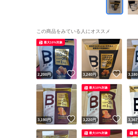
この商品をみている人にオススメ
最大10%対象
いいね！
いいね
2,200
円
3,240
円
3,180
最大10%対象
いいね！
いいね
3,190
円
3,220
円
3,367
最大10%対象
最