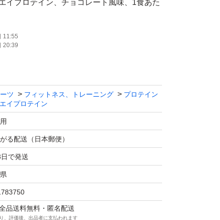
イ&ホエイプロテイン、チョコレート風味、1食あた
質を含む。
11:55
20:39
 ソイ&ホエイプロテイン
ョコレート風味
ーツ
フィットネス、トレーニング
プロテイン
0g/30gあたり
エイプロテイン
用
がる配送（日本郵便）
3日で発送
（ソイ＆ホエイ）
県
くりなソイプロテイン
1783750
早いホエイプロテイン
マは全品送料無料・匿名配送
り、評価後、出品者に支払われます