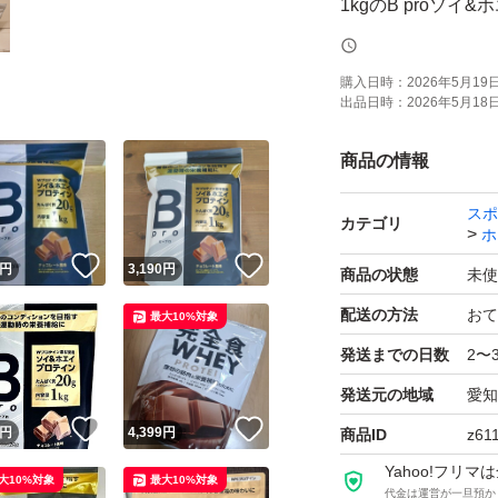
1kgのB proソ
り20gのタンパク
購入日時：
2026年5月19日 
出品日時：
2026年5月18日 
- 商品名: B pro
- フレーバー: チ
商品の情報
- 内容量: 1kg
スポ
- タンパク質含量: 2
カテゴリ
ホ
！
いいね！
いいね！
円
3,190
円
商品の状態
未使
【商品情報】
配送の方法
おて
最大10%対象
発送までの日数
2〜
■Wプロテイン素材
発送元の地域
愛知
！
いいね！
いいね！
・吸収速度がゆっ
円
4,399
円
商品ID
z61
・体内への吸収が
Yahoo!フリ
大10%対象
最大10%対象
代金は運営が一旦預か