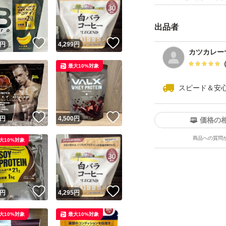
消化吸収速度の違う
動時の栄養補給に
出品者
！
いいね！
いいね！
円
4,299
円
■1回分30gあたり
カツカレー
最大10%対象
1回で20gのたん
スピード＆安
■シンプル設計
！
いいね！
いいね！
円
4,500
円
価格の
商品への質問
大10%対象
シンプルな原材料
トやプラスアルフ
栄養コントロール
！
いいね！
いいね！
円
4,295
円
普段の生活の中で
大10%対象
最大10%対象