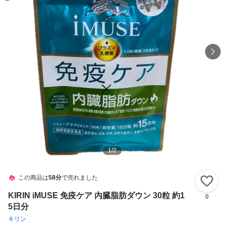
1
/
2
この商品は
58分
で売れました
い
KIRIN iMUSE 免疫ケア 内臓脂肪ダウン 30粒 約1
0
5日分
キリン