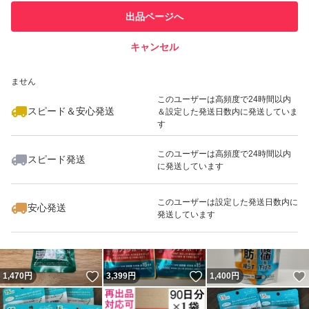
このユーザーは他フリマサービス
他フリマ実績◯+
出品ページへ
での取引実績があります
キャンセル
スピード&安心発送
いいね！
いいね！
1,630
※このバッジは実績に基づく表示であり、発送を保証しているものではあり
円
1,990
円
5,980
円
ません
最大10%対象
このユーザーは高頻度で24時間以内
スピード＆安心発送
＆設定した発送日数内に発送していま
す
このユーザーは高頻度で24時間以内
スピード発送
に発送しています
いいね！
いいね！
1,580
円
1,800
円
2,750
円
このユーザーは設定した発送日数内に
安心発送
発送しています
いいね！
いいね！
1,470
円
3,399
円
1,400
円