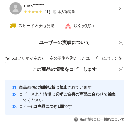
mok********
（
1
）
本人確認前
スピード＆安心発送
取引実績1+
ユーザーの実績について
価格の相談
商品への質問
商品への質問からの値下げ交渉、不適切なカテゴリ変更依頼は禁止です
Yahoo!フリマが定めた一定の基準を満たしたユーザーにバッジを
付与しています
この商品をみている人にオススメ
この商品の情報をコピーします
安心取引出品者
最大10%対象
Yahoo!フリマの基準をクリアした安
安心取引出品者
商品画像の
無断転載は禁止
されています
心・安全なユーザーです
コピーされた情報は
必ずご自身の商品に合わせて編集
取引実績
してください
コピーは
1商品につき1回
です
このユーザーはYahoo!フリマの取
取引実績◯+
いいね！
いいね！
1,350
円
1,380
円
1,850
円
引を完了させた実績があります
商品情報コピー機能について