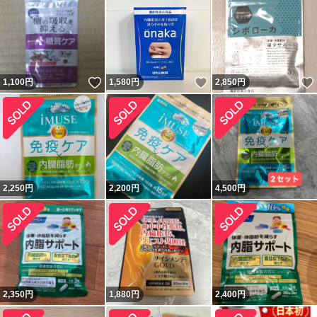
いいね！
いいね！
1,100
円
1,580
円
2,850
円
2,250
円
2,200
円
4,500
円
2,350
円
1,880
円
2,400
円