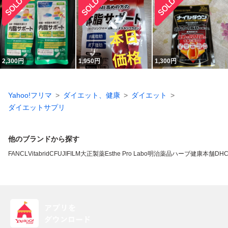
2,300
円
1,950
円
1,300
円
Yahoo!フリマ
ダイエット、健康
ダイエット
ダイエットサプリ
他のブランドから探す
FANCL
VitabridC
FUJIFILM
大正製薬
Esthe Pro Labo
明治薬品
ハーブ健康本舗
DH