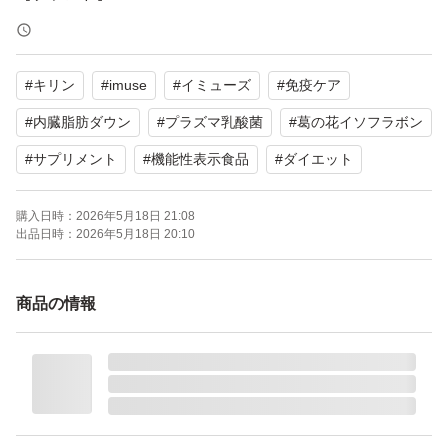
【商品名】iMUSE 免疫ケア 内臓脂肪ダウン
【内容量】30粒（約15日分）
#
キリン
#
imuse
#
イミューズ
#
免疫ケア
【目安量】1日2粒
【機能性表示食品】はい
#
内臓脂肪ダウン
#
プラズマ乳酸菌
#
葛の花イソフラボン
#
サプリメント
#
機能性表示食品
#
ダイエット
よろしくお願いいたします。
購入日時：
2026年5月18日 21:08
出品日時：
2026年5月18日 20:10
商品の情報