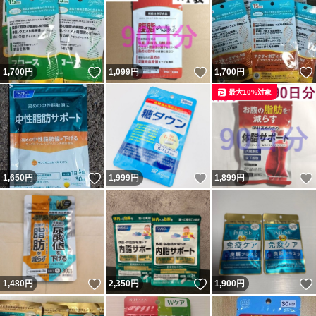
いいね！
いいね！
1,700
円
1,099
円
1,700
円
最大10%対象
いいね！
いいね！
1,650
円
1,999
円
1,899
円
いいね！
いいね！
1,480
円
2,350
円
1,900
円