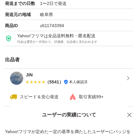
発送までの日数
1〜2日で発送
ご理解ご了承の上ご購入お願いいたします。
発送元の地域
岐阜県
商品ID
z611743394
〈原産国〉替刃： アメリカ製
Yahoo!フリマは全品送料無料・匿名配送
シェービング剤：中国製
代金は運営が一旦預かり、評価後、出品者に支払われます
#シックハイドロ
出品者
#替刃
JIN
#Schick HYDRO5
（
5541
）
本人確認済
#髭剃り
#カミソリ
スピード＆安心発送
取引実績99+
ユーザーの実績について
価格の相談
商品への質問
商品への質問からの値下げ交渉、不適切なカテゴリ変更依頼は禁止です
Yahoo!フリマが定めた一定の基準を満たしたユーザーにバッジを