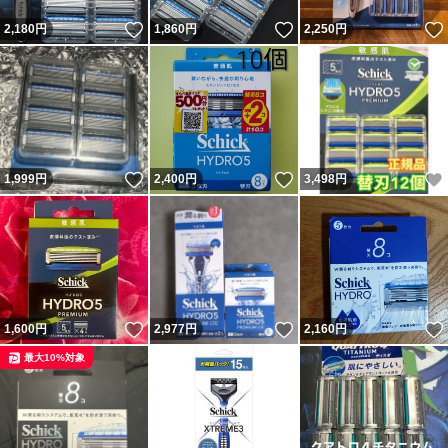
いいね！
いいね！
2,180
円
1,860
円
2,250
円
いいね！
いいね！
1,999
円
2,400
円
3,498
円
いいね！
いいね！
1,600
円
2,977
円
2,160
円
最大10%対象