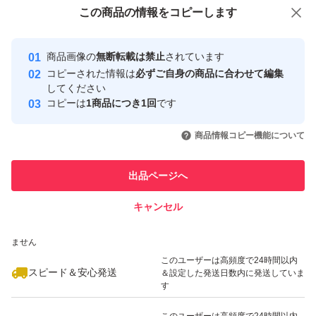
付与しています
この商品をみている人にオススメ
この商品の情報をコピーします
安心取引出品者
最大10%対象
Yahoo!フリマの基準をクリアした安
安心取引出品者
商品画像の
無断転載は禁止
されています
心・安全なユーザーです
コピーされた情報は
必ずご自身の商品に合わせて編集
取引実績
してください
コピーは
1商品につき1回
です
このユーザーはYahoo!フリマの取
取引実績◯+
いいね！
いいね！
1,330
円
2,280
円
1,980
円
引を完了させた実績があります
商品情報コピー機能について
最大10%対象
最大10%対象
このユーザーは他フリマサービス
他フリマ実績◯+
出品ページへ
での取引実績があります
キャンセル
スピード&安心発送
いいね！
いいね！
1,860
※このバッジは実績に基づく表示であり、発送を保証しているものではあり
円
2,398
円
2,930
円
ません
最大10%対象
このユーザーは高頻度で24時間以内
スピード＆安心発送
＆設定した発送日数内に発送していま
す
このユーザーは高頻度で24時間以内