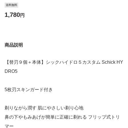
送料無料
1,780
円
商品説明
【替刃９個＋本体】シックハイドロ５カスタム Schick HY
DRO5
5枚刃スキンガード付き
剃りながら潤す 肌にやさしい剃り心地
鼻の下やもみあげが簡単に正確に剃れる フリップ式トリ
マー