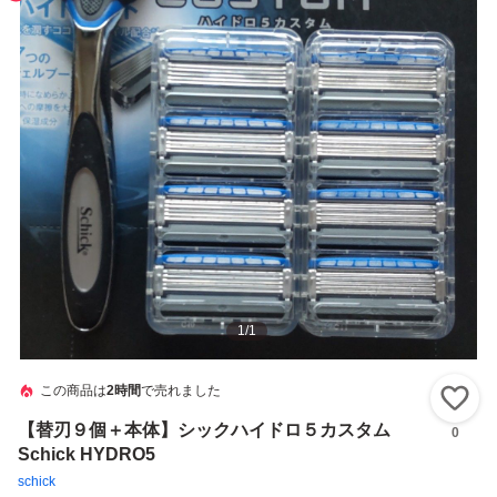
1
/
1
この商品は
2時間
で売れました
い
【替刃９個＋本体】シックハイドロ５カスタム
0
Schick HYDRO5
schick