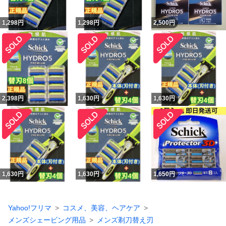
1,298
円
1,298
円
2,500
円
2,398
円
1,630
円
1,630
円
1,630
円
1,630
円
1,650
円
Yahoo!フリマ
コスメ、美容、ヘアケア
メンズシェービング用品
メンズ剃刀替え刃