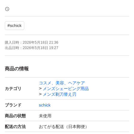
肌への刺激を軽減 ココナッツオイル配合 ヒアルロン酸も
配合
#
schick
●あなたの肌と剃り方にカスタマイズされた剃り味
購入日時：
2026年5月18日 21:36
●肌の質と剃り方は、ひとりひとり違う。
出品日時：
2026年5月18日 19:27
●剃り方にあわせて肌にかかる力を自動調整する衝撃吸収
テクノロジー。
商品の情報
力をかけすぎたときには力を逃がし、足りないときには圧
コスメ、美容、ヘアケア
力を加えてくれる独自機能。肌に密着しながら適度な刃圧
カテゴリ
メンズシェービング用品
を維持し剃り心地の快さを最大化。密着剃りで、よりよい
メンズ剃刀替え刃
剃り味を実現。
ブランド
schick
商品の状態
未使用
簡易包装の上発送いたします。
配送の方法
おてがる配送（日本郵便）
画像の台紙は商品に含みません。