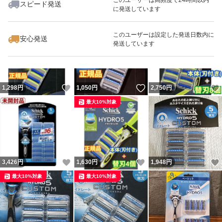
スピード発送
に発送しています
いいね！
いいね！
2,698
円
2,160
円
1,948
円
最大10%対象
最大10%対象
最大10%対象
このユーザーは設定した発送日数内に
安心発送
発送しています
いいね！
いいね！
1,298
円
1,050
円
2,750
円
最大10%対象
いいね！
いいね！
3,426
円
1,630
円
1,948
円
最大10%対象
最大10%対象