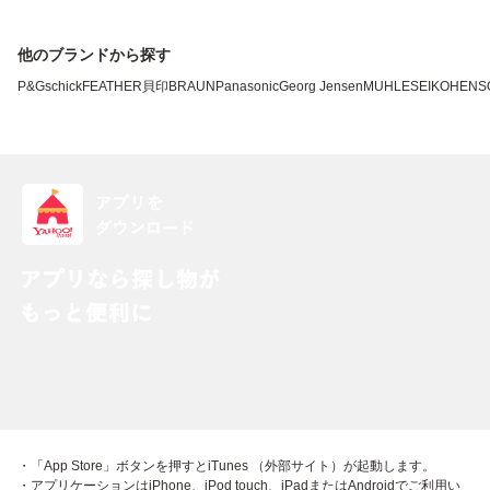
他のブランドから探す
P&G
schick
FEATHER
貝印
BRAUN
Panasonic
Georg Jensen
MUHLE
SEIKO
HENS
・「App Store」ボタンを押すとiTunes （外部サイト）が起動します。
・アプリケーションはiPhone、iPod touch、iPadまたはAndroidでご利用い