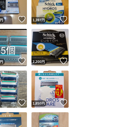
商品情報コピー機
リマ実績◯+
このユーザーは他フリマサービスでの取引実績があります
！
いいね！
いいね！
円
1,397
円
出品ページへ
&安心発送
キャンセル
ジは実績に基づく表示であり、発送を保証しているものではありません
このユーザーは高頻度で24時間以内＆設定した発送日数内に
ード＆安心発送
ます
！
いいね！
いいね！
円
2,200
円
ード発送
このユーザーは高頻度で24時間以内に発送しています
発送
このユーザーは設定した発送日数内に発送しています
！
いいね！
いいね！
円
1,850
円