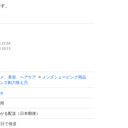
です。
ご購入お願いいたします。
 アメリカ製
剤：中国製
22:04
19:13
メ、美容、ヘアケア
メンズシェービング用品
ンズ剃刀替え刃
ck
用
がる配送（日本郵便）
2日で発送