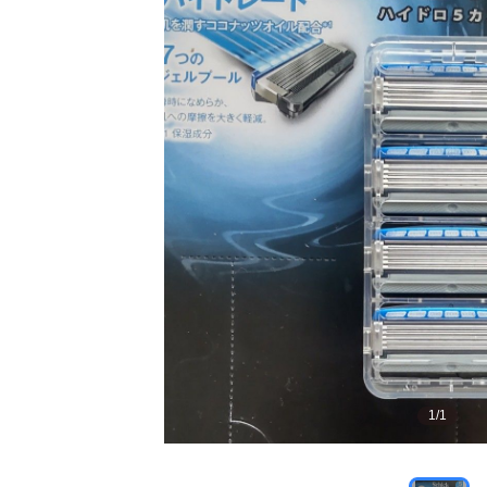
1
/
1