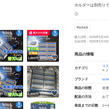
ホルダーは別売り
ご理解ご了承の上
#
schick
〈原産国〉替刃：
最大10%対象
シェービング
購入日時：
2026年5月18日 
出品日時：
2026年5月18日 
#シックハイドロ
商品の情報
！
いいね！
いいね！
円
1,860
円
#替刃
コス
#Schick HYDRO5
カテゴリ
メ
#髭剃り
ブランド
schi
#カミソリ
商品の状態
未使
！
いいね！
いいね！
円
1,999
円
配送の方法
おて
発送までの日数
1〜