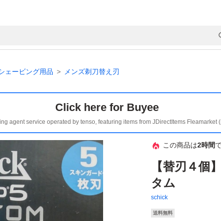
シェービング用品
メンズ剃刀替え刃
Click here for Buyee
ing agent service operated by tenso, featuring items from JDirectItems Fleamarket 
この商品は
2時間
【替刃４個
タム
schick
送料無料