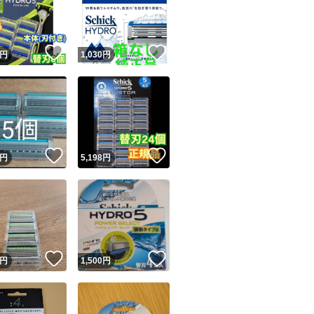
！
いいね！
いいね！
円
1,030
円
ユーザーの実績について
！
いいね！
いいね！
円
5,198
円
o!フリマが定めた一定の基準を満たしたユーザーにバッジを付与しています
出品者
この商品の情報をコピーします
取引出品者
Yahoo!フリマの基準をクリアした安心・安全なユーザーです
！
いいね！
いいね！
商品画像の
無断転載は禁止
されています
円
1,500
円
コピーされた情報は
必ずご自身の商品に合わせて編集
してください
コピーは
1商品につき1回
です
実績◯+
このユーザーはYahoo!フリマの取引を完了させた実績があり