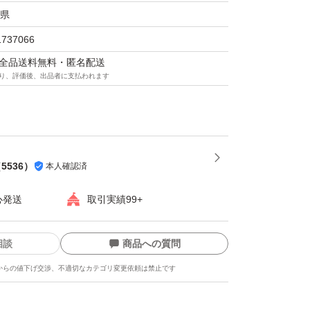
県
1737066
マは全品送料無料・匿名配送
り、評価後、出品者に支払われます
（
5536
）
本人確認済
心発送
取引実績99+
相談
商品への質問
からの値下げ交渉、不適切なカテゴリ変更依頼は禁止です