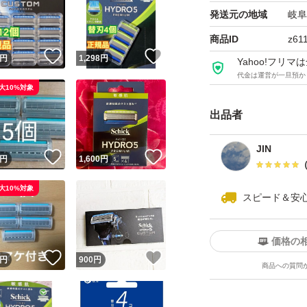
発送元の地域
岐阜
商品ID
z61
！
いいね！
いいね！
円
1,298
円
Yahoo!フリ
代金は運営が一旦預か
大10%対象
出品者
JIN
！
いいね！
いいね！
円
1,600
円
大10%対象
スピード＆安
価格の
！
いいね！
いいね！
円
900
円
商品への質問