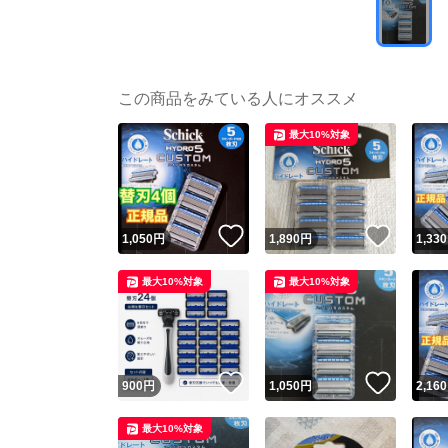
この商品をみている人にオススメ
最大10%対象
いいね！
いいね
1,050
円
1,890
円
1,330
最大10%対象
最大10%対象
いいね！
いいね
900
円
1,050
円
2,160
最大10%対象