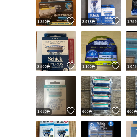
他フ
いいね！
いいね
1,250
円
2,978
円
1,759
スピード
※このバッ
スピ
いいね！
いいね
2,500
円
1,100
円
1,045
スピ
安心
いいね！
いいね
1,650
円
600
円
600