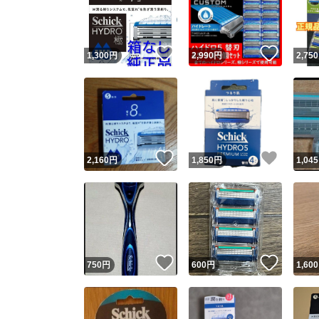
いいね！
いいね
1,300
円
2,990
円
2,750
いいね！
いいね
2,160
円
1,850
円
1,045
Yaho
安心取引
安心
いいね！
いいね
750
円
600
円
1,600
取引実績
取引