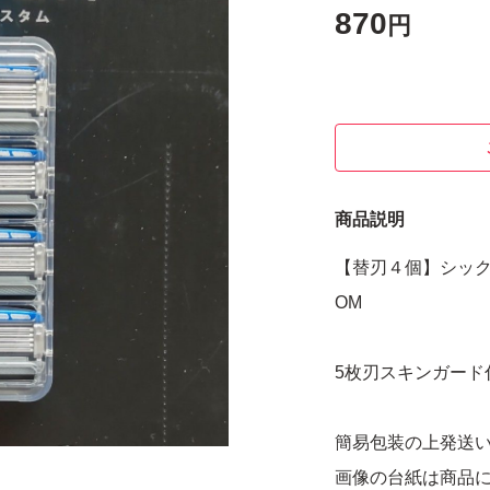
870
円
商品説明
【替刃４個】シックハイ
OM
5枚刃スキンガード
簡易包装の上発送
画像の台紙は商品