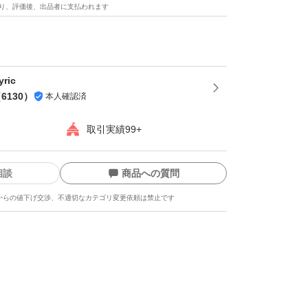
り、評価後、出品者に支払われます
ric
（
6130
）
本人確認済
取引実績99+
相談
商品への質問
からの値下げ交渉、不適切なカテゴリ変更依頼は禁止です