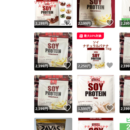
いいね！
いいね
2,199
円
2,199
円
2,280
最大10%対象
いいね！
いいね
2,199
円
2,250
円
2,199
Yaho
安心取引
安心
いいね！
いいね
2,199
円
1,599
円
2,199
取引実績
取引