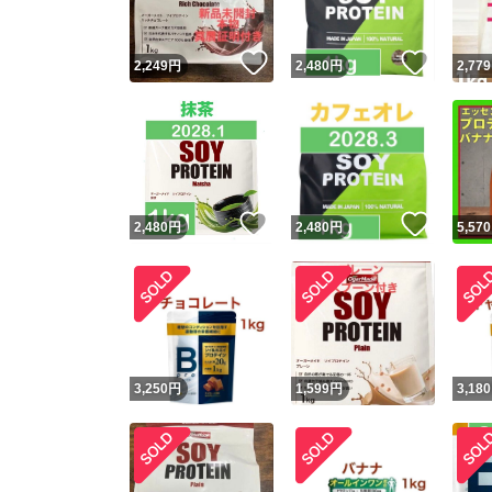
いいね！
いいね
2,249
円
2,480
円
2,779
いいね！
いいね
2,480
円
2,480
円
5,570
3,250
円
1,599
円
3,180