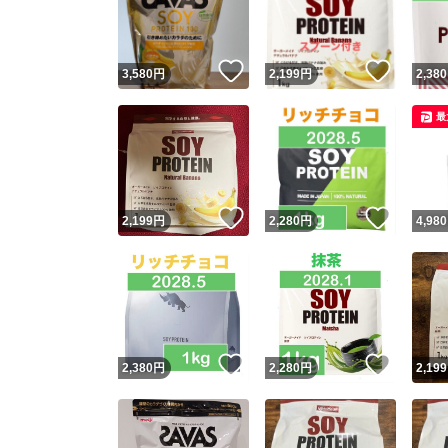
他フ
いいね！
いいね
3,580
円
2,199
円
2,380
スピード
最
※このバッ
スピ
いいね！
いいね
2,199
円
2,280
円
4,980
スピ
安心
いいね！
いいね
2,380
円
2,280
円
2,199