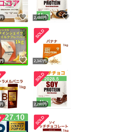
！
いいね！
いいね！
円
2,480
円
！
いいね！
円
2,347
円
円
2,280
円