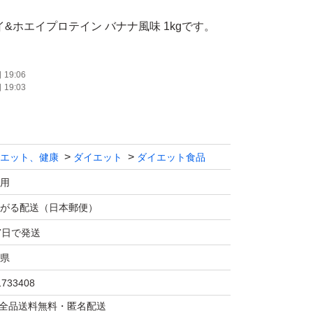
ro ソイ&ホエイプロテイン バナナ風味 1kgです。
19:06
19:03
ソイ＆ホエイ）を使用しており、1回分30gあ
gを摂取できます。バナナ風味で飲みやすいで
エット、健康
ダイエット
ダイエット食品
用
がる配送（日本郵便）
7日で発送
たします。
県
1733408
マは全品送料無料・匿名配送