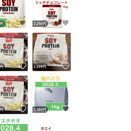
！
いいね！
いいね！
円
2,250
円
ユーザーの実績について
！
いいね！
いいね！
円
1,599
円
o!フリマが定めた一定の基準を満たしたユーザーにバッジを付与しています
出品者
この商品の情報をコピーします
取引出品者
Yahoo!フリマの基準をクリアした安心・安全なユーザーです
！
いいね！
いいね！
商品画像の
無断転載は禁止
されています
円
2,380
円
コピーされた情報は
必ずご自身の商品に合わせて編集
してください
コピーは
1商品につき1回
です
実績◯+
このユーザーはYahoo!フリマの取引を完了させた実績があり