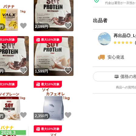
代金は運営が一旦預か
出品者
！
いいね！
いいね！
円
2,199
円
再出品◎_Ly
大10%対象
最大10%対象
安心発送
！
いいね！
いいね！
円
1,599
円
価格の
大10%対象
最大10%対象
商品への質問
！
いいね！
いいね！
円
2,350
円
最大10%対象