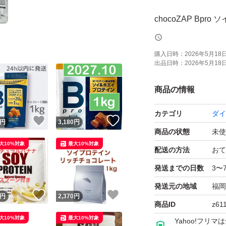
chocoZAP Bp
【特徴】
購入日時：
2026年5月18日 
出品日時：
2026年5月18日 
Wプロテイン素材（
たりたんぱく質20
商品の情報
す。
カテゴリ
ダイ
！
いいね！
いいね！
円
3,180
円
【表記・型番】
商品の状態
未使
大10%対象
最大10%対象
内容量 1kg
配送の方法
おて
発送までの日数
3〜
よろしくお願いい
発送元の地域
福岡
！
いいね！
いいね！
円
2,370
円
商品ID
z61
大10%対象
最大10%対象
Yahoo!フリ