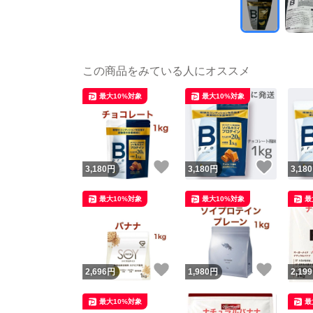
この商品をみている人にオススメ
最大10%対象
最大10%対象
いいね！
いいね
3,180
円
3,180
円
3,180
最大10%対象
最大10%対象
最
いいね！
いいね
2,696
円
1,980
円
2,199
最大10%対象
最