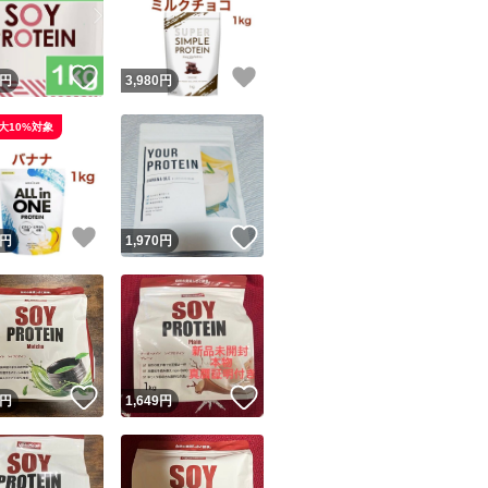
商品情報コピー機
リマ実績◯+
このユーザーは他フリマサービスでの取引実績があります
！
いいね！
いいね！
円
3,980
円
出品ページへ
&安心発送
大10%対象
キャンセル
ジは実績に基づく表示であり、発送を保証しているものではありません
このユーザーは高頻度で24時間以内＆設定した発送日数内に
ード＆安心発送
ます
！
いいね！
いいね！
円
1,970
円
ード発送
このユーザーは高頻度で24時間以内に発送しています
発送
このユーザーは設定した発送日数内に発送しています
！
いいね！
いいね！
円
1,649
円