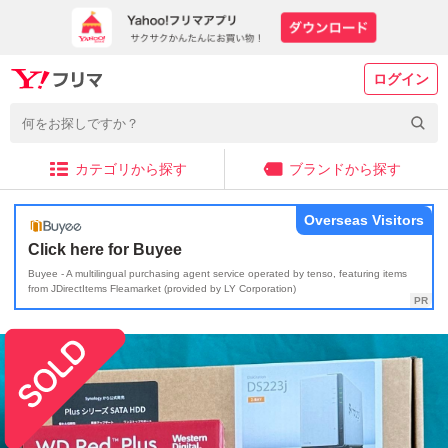
ログイン
カテゴリから探す
ブランドから探す
Overseas Visitors
Click here for Buyee
Buyee - A multilingual purchasing agent service operated by tenso, featuring items
from JDirectItems Fleamarket (provided by LY Corporation)