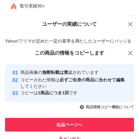
取引実績30+
ユーザーの実績について
価格の相談
商品への質問
商品への質問からの値下げ交渉、不適切なカテゴリ変更依頼は禁止です
Yahoo!フリマが定めた一定の基準を満たしたユーザーにバッジを
付与しています
この商品をみている人にオススメ
この商品の情報をコピーします
安心取引出品者
最大10%対象
最大10%対象
Yahoo!フリマの基準をクリアした安
安心取引出品者
商品画像の
無断転載は禁止
されています
心・安全なユーザーです
コピーされた情報は
必ずご自身の商品に合わせて編集
取引実績
してください
コピーは
1商品につき1回
です
このユーザーはYahoo!フリマの取
取引実績◯+
いいね！
いいね！
32,000
円
36,000
円
46,000
円
引を完了させた実績があります
商品情報コピー機能について
最大10%対象
このユーザーは他フリマサービス
他フリマ実績◯+
出品ページへ
での取引実績があります
キャンセル
スピード&安心発送