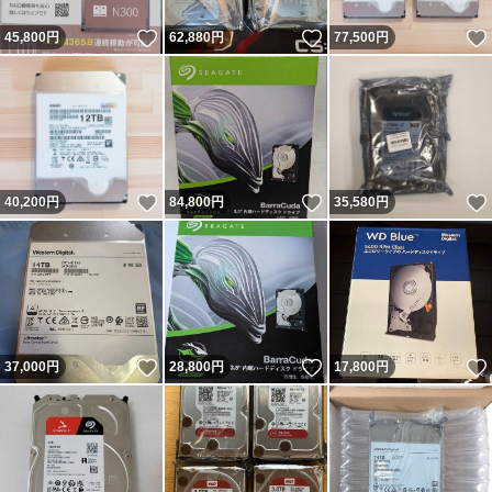
いいね！
いいね！
45,800
円
62,880
円
77,500
円
いいね！
いいね！
40,200
円
84,800
円
35,580
円
いいね！
いいね！
37,000
円
28,800
円
17,800
円