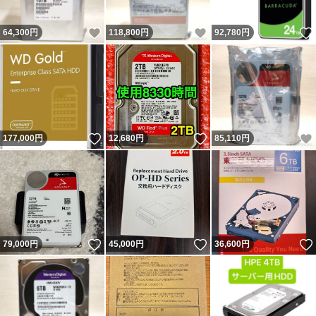
いいね！
いいね！
64,300
円
118,800
円
92,780
円
いいね！
いいね！
177,000
円
12,680
円
85,110
円
いいね！
いいね！
79,000
円
45,000
円
36,600
円