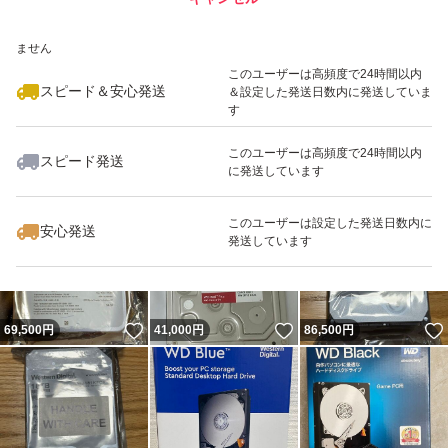
いいね！
いいね！
24,100
※このバッジは実績に基づく表示であり、発送を保証しているものではあり
円
54,800
円
40,000
円
ません
このユーザーは高頻度で24時間以内
スピード＆安心発送
＆設定した発送日数内に発送していま
す
このユーザーは高頻度で24時間以内
スピード発送
に発送しています
いいね！
いいね！
14,000
円
64,000
円
18,800
円
このユーザーは設定した発送日数内に
安心発送
発送しています
いいね！
いいね！
69,500
円
41,000
円
86,500
円