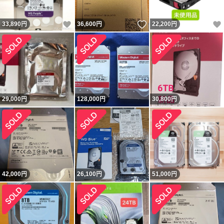
いいね！
いいね！
33,890
円
36,600
円
22,200
円
29,000
円
128,000
円
30,800
円
42,000
円
26,100
円
51,000
円