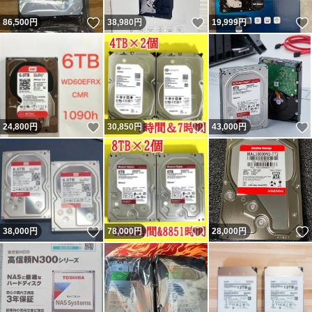
いいね！
いいね！
86,500
円
38,980
円
19,999
円
いいね！
いいね！
24,800
円
30,850
円
43,000
円
いいね！
いいね！
38,000
円
78,000
円
28,000
円