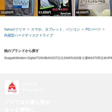
24,800
円
83,800
円
48,000
円
Yahoo!フリマ
スマホ、タブレット、パソコン
PCパーツ
内蔵型ハードディスクドライブ
他のブランドから探す
Seagate
Western Digital
TOSHIBA
HGST
日立
SAMSUNG
富士通
MAXTOR
日本HP