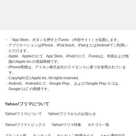
・「App Store」ボタンを押すとiTunes （外部サイト）が起動します。
・アプリケーションはiPhone、iPod touch、iPadまたはAndroidでご利用い
ただけます。
・Apple、Appleのロゴ、App Store、iPodのロゴ、iTunesは、米国および他
国のApple Inc.の登録商標です。
・iPhone商標は、アイホン株式会社のライセンスに基づき使用されていま
す。
・Copyright (C) Apple Inc. All rights reserved.
・Android、Androidロゴ、Google Play 、および Google Play ロゴは、
Google LLC の商標です。
Yahoo!フリマについて
Yahoo!フリマについて
Yahoo!フリマからのお知らせ
Yahoo!フリマトピックス
Yahoo!フリマ特集
カテゴリ一覧
ブランド一覧
ランキング
かんたんご利用ガイド
メール通知設定