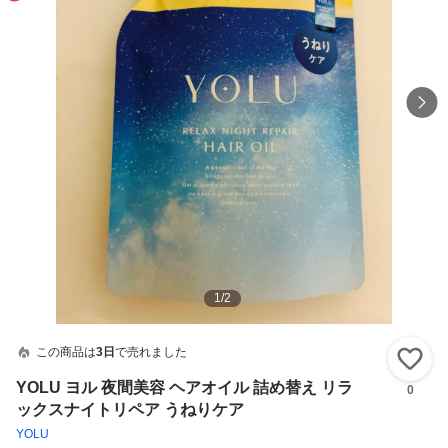
1
/
2
この商品は
3日
で売れました
い
YOLU ヨル 夜間美容 ヘアオイル 詰め替え リラ
0
ックスナイトリペア うねりケア
YOLU