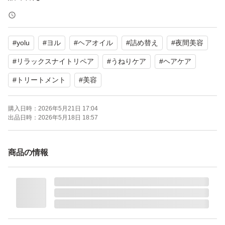
【特徴】うねりケア
【商品の状態】未使用
#
yolu
#
ヨル
#
ヘアオイル
#
詰め替え
#
夜間美容
【カラー】ブルー系（パッケージ）
#
リラックスナイトリペア
#
うねりケア
#
ヘアケア
そのまま専用の封筒に入れて発送致します。
#
トリートメント
#
美容
よろしくお願いいたします。
購入日時：
2026年5月21日 17:04
出品日時：
2026年5月18日 18:57
商品の情報