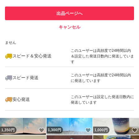
このユーザーは他フリマサービス
他フリマ実績◯+
出品ページへ
での取引実績があります
キャンセル
スピード&安心発送
いいね！
いいね！
1,350
※このバッジは実績に基づく表示であり、発送を保証しているものではあり
円
1,000
円
899
円
ません
このユーザーは高頻度で24時間以内
スピード＆安心発送
＆設定した発送日数内に発送していま
す
このユーザーは高頻度で24時間以内
スピード発送
に発送しています
いいね！
いいね！
1,450
円
1,400
円
900
円
このユーザーは設定した発送日数内に
安心発送
発送しています
いいね！
いいね！
1,350
円
1,300
円
1,000
円