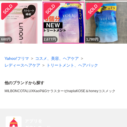
680
円
2,677
円
1,780
円
Yahoo!フリマ
コスメ、美容、ヘアケア
レディースヘアケア
トリートメント、ヘアパック
他のブランドから探す
MILBON
COTA
LUX
Kao
P&G
ケラスターゼ
napla
KOSE
＆honey
コスメック