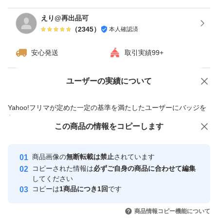
えり@再出品可
（
2345
）
本人確認済
安心発送
取引実績99+
ユーザーの実績について
価格の相談
商品への質問
商品への質問からの値下げ交渉、不適切なカテゴリ変更依頼は禁止です
Yahoo!フリマが定めた一定の基準を満たしたユーザーにバッジを
付与しています
この商品をみている人にオススメ
この商品の情報をコピーします
安心取引出品者
最大10%対象
最大10%対象
Yahoo!フリマの基準をクリアした安
安心取引出品者
商品画像の
無断転載は禁止
されています
心・安全なユーザーです
コピーされた情報は
必ずご自身の商品に合わせて編集
取引実績
してください
コピーは
1商品につき1回
です
このユーザーはYahoo!フリマの取
取引実績◯+
いいね！
いいね！
790
円
799
円
870
円
引を完了させた実績があります
商品情報コピー機能について
最大10%対象