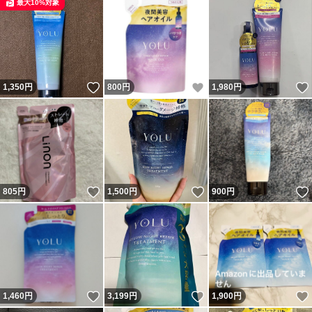
最大10%対象
いいね！
いいね！
1,350
円
800
円
1,980
円
いいね！
いいね！
805
円
1,500
円
900
円
いいね！
いいね！
1,460
円
3,199
円
1,900
円