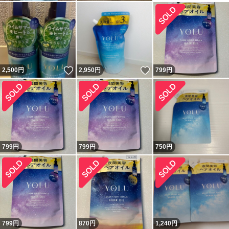
いいね！
いいね！
2,500
円
2,950
円
799
円
799
円
799
円
750
円
799
円
870
円
1,240
円