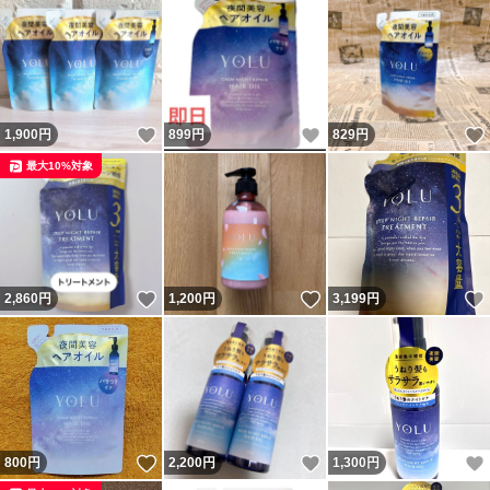
いいね！
いいね！
1,900
円
899
円
829
円
最大10%対象
いいね！
いいね！
2,860
円
1,200
円
3,199
円
いいね！
いいね！
800
円
2,200
円
1,300
円