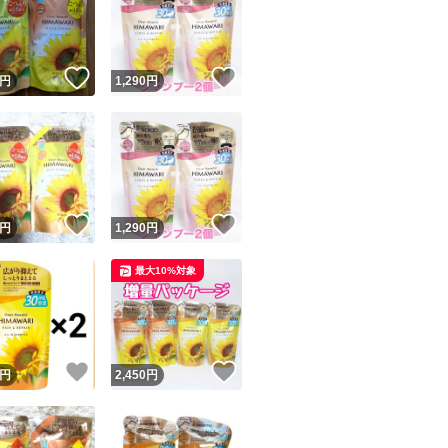
！
いいね！
いいね！
円
1,290
円
ユーザーの実績について
！
いいね！
いいね！
円
1,290
円
o!フリマが定めた一定の基準を満たしたユーザーにバッジを付与しています
最大10%対象
出品者
この商品の情報をコピーします
取引出品者
Yahoo!フリマの基準をクリアした安心・安全なユーザーです
！
いいね！
いいね！
商品画像の
無断転載は禁止
されています
円
2,450
円
コピーされた情報は
必ずご自身の商品に合わせて編集
してください
コピーは
1商品につき1回
です
実績◯+
このユーザーはYahoo!フリマの取引を完了させた実績があり