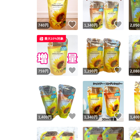
いいね！
いいね
740
円
1,340
円
2,050
最大10%対象
いいね！
いいね
759
円
1,390
円
2,080
Yaho
安心取引
安心
いいね！
いいね
1,400
円
1,340
円
1,400
取引実績
取引