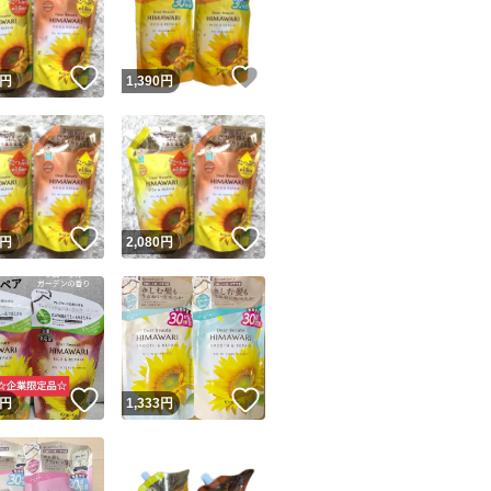
商品情報コピー機
リマ実績◯+
このユーザーは他フリマサービスでの取引実績があります
！
いいね！
いいね！
円
1,390
円
出品ページへ
&安心発送
キャンセル
ジは実績に基づく表示であり、発送を保証しているものではありません
このユーザーは高頻度で24時間以内＆設定した発送日数内に
ード＆安心発送
ます
！
いいね！
いいね！
円
2,080
円
ード発送
このユーザーは高頻度で24時間以内に発送しています
発送
このユーザーは設定した発送日数内に発送しています
！
いいね！
いいね！
円
1,333
円