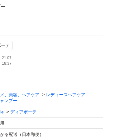
プー
イプ
ボーテ
l+30g増量）
21:07
18:37
です！
仕入れ値が高くなってますので…
メ、美容、ヘアケア
レディースヘアケア
ります。
ャンプー
さいm(__)m
ie
ディアボーテ
用
者無し
がる配送（日本郵便）
いれて、簡易包装で発送させていただきます。