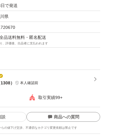
3日で発送
テ オイルインシャンプー 詰替用 360mL入り
川県
1720670
マは全品送料無料・匿名配送
り、評価後、出品者に支払われます
（
1308
）
本人確認前
取引実績99+
相談
商品への質問
からの値下げ交渉、不適切なカテゴリ変更依頼は禁止です