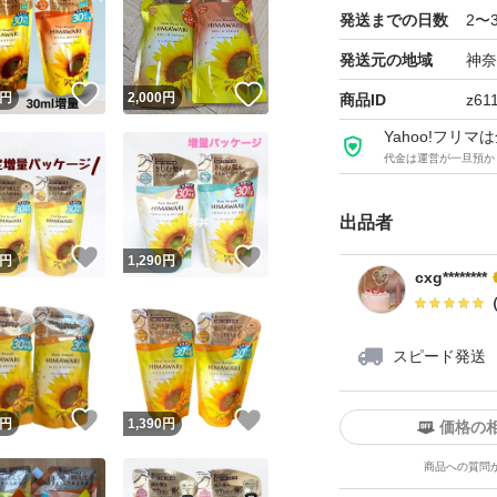
発送までの日数
2〜
クラシエ ディアボー
発送元の地域
神奈
！
いいね！
いいね！
×２個
円
2,000
円
商品ID
z61
ブランド：Kracie
Yahoo!フリ
代金は運営が一旦預か
出品者
！
いいね！
いいね！
円
1,290
円
cxg********
スピード発送
！
いいね！
いいね！
円
1,390
円
価格の
商品への質問