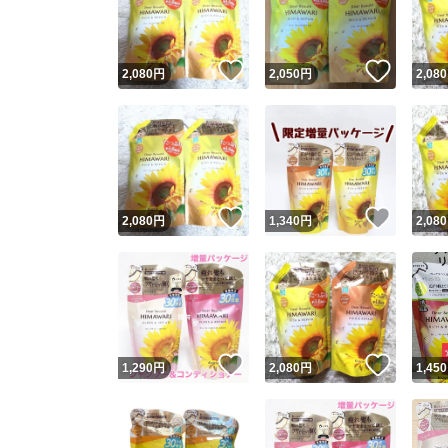
他フ
いいね！
いいね
2,080
円
2,050
円
2,080
スピード
※このバッ
スピ
いいね！
いいね
2,080
円
1,340
円
2,080
スピ
安心
いいね！
いいね
1,290
円
2,080
円
1,450