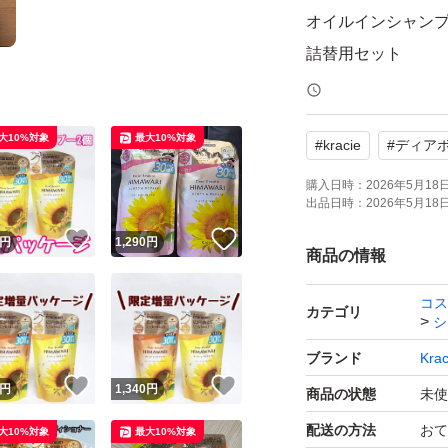
オイルインシャン
詰替用セット
リッチ＆リペアタ
30g増量
大10%対象
最大10%対象
#
kracie
#
ディア
430ml（通常400m
購入日時：
2026年5月18日 
出品日時：
2026年5月18日 
シャンプー2セット
！
いいね！
いいね！
円
1,290
円
商品の情報
以前の値段よりも
コス
この値段にしてお
カテゴリ
シ
お値下げはご遠慮くだ
ブランド
Krac
！
いいね！
いいね！
円
1,340
円
商品の状態
未使
その他:ペット喫煙
配送の方法
おて
大10%対象
最大10%対象
そのままopp袋に