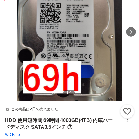
1
/
4
この商品は
2日
で売れました
い
HDD 使用短時間 69時間 4000GB(4TB) 内蔵ハー
2
ドディスク SATA3.5インチ ⑰
WD Blue