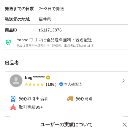
発送までの日数
2〜3日で発送
発送元の地域
福井県
商品ID
z611713876
Yahoo!フリマは全品送料無料・匿名配送
代金は運営が一旦預かり、評価後、出品者に支払われます
出品者
beg********
（
106
）
本人確認済
安心取引出品者
安心発送
取引実績99+
ユーザーの実績について
価格の相談
商品への質問