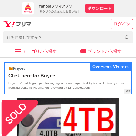
ログイン
カテゴリから探す
ブランドから探す
Overseas Visitors
Click here for Buyee
Buyee - A multilingual purchasing agent service operated by tenso, featuring items
from JDirectItems Fleamarket (provided by LY Corporation)