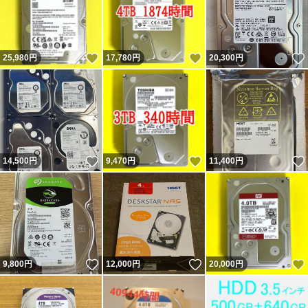
いいね！
いいね！
25,980
円
17,780
円
20,300
円
いいね！
いいね！
14,500
円
9,470
円
11,400
円
いいね！
いいね！
9,800
円
12,000
円
20,000
円