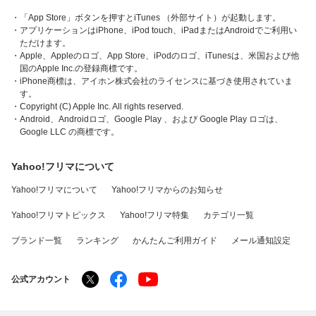
・「App Store」ボタンを押すとiTunes （外部サイト）が起動します。
・アプリケーションはiPhone、iPod touch、iPadまたはAndroidでご利用い
ただけます。
・Apple、Appleのロゴ、App Store、iPodのロゴ、iTunesは、米国および他
国のApple Inc.の登録商標です。
・iPhone商標は、アイホン株式会社のライセンスに基づき使用されていま
す。
・Copyright (C) Apple Inc. All rights reserved.
・Android、Androidロゴ、Google Play 、および Google Play ロゴは、
Google LLC の商標です。
Yahoo!フリマについて
Yahoo!フリマについて
Yahoo!フリマからのお知らせ
Yahoo!フリマトピックス
Yahoo!フリマ特集
カテゴリ一覧
ブランド一覧
ランキング
かんたんご利用ガイド
メール通知設定
公式アカウント