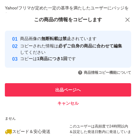
商品への質問からの値下げ交渉、不適切なカテゴリ変更依頼は禁止です
Yahoo!フリマが定めた一定の基準を満たしたユーザーにバッジを
付与しています
この商品をみている人にオススメ
この商品の情報をコピーします
安心取引出品者
最大10%対象
Yahoo!フリマの基準をクリアした安
安心取引出品者
商品画像の
無断転載は禁止
されています
心・安全なユーザーです
コピーされた情報は
必ずご自身の商品に合わせて編集
取引実績
してください
コピーは
1商品につき1回
です
このユーザーはYahoo!フリマの取
取引実績◯+
いいね！
いいね！
12,000
円
15,680
円
17,500
円
引を完了させた実績があります
商品情報コピー機能について
最大10%対象
このユーザーは他フリマサービス
他フリマ実績◯+
出品ページへ
での取引実績があります
キャンセル
スピード&安心発送
いいね！
いいね！
13,000
※このバッジは実績に基づく表示であり、発送を保証しているものではあり
円
13,700
円
13,800
円
ません
最大10%対象
このユーザーは高頻度で24時間以内
スピード＆安心発送
＆設定した発送日数内に発送していま