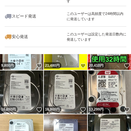
す
このユーザーは高頻度で24時間以内
スピード発送
に発送しています
いいね！
いいね！
16,660
円
15,000
円
19,200
円
最大10%対象
このユーザーは設定した発送日数内に
安心発送
発送しています
いいね！
いいね！
9,800
円
21,480
円
20,410
円
いいね！
いいね！
16,800
円
16,800
円
13,299
円