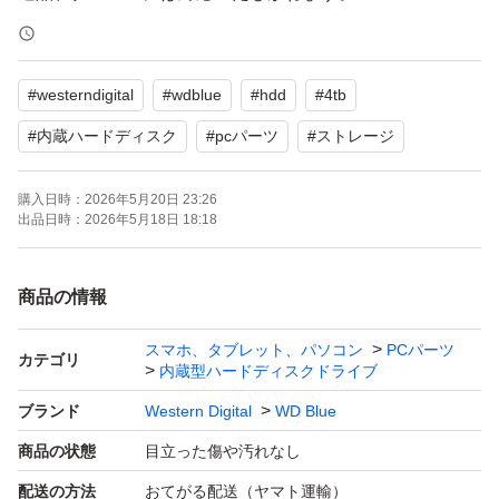
神経質な方はご遠慮ください。
#
westerndigital
#
wdblue
#
hdd
#
4tb
■動作確認
#
内蔵ハードディスク
#
pcパーツ
#
ストレージ
CrystalDiskInfoの情報を取得していた際には問題なく動作
購入日時：
2026年5月20日 23:26
しています。
出品日時：
2026年5月18日 18:18
異音などもなく良好と思われます。
精密機器ですので発送には気を配りますが、輸送中の衝撃
商品の情報
による故障や相性問題などによる動作は保証できませんの
で、ご理解ある方のみご購入お願いします。
スマホ、タブレット、パソコン
PCパーツ
カテゴリ
内蔵型ハードディスクドライブ
ブランド
Western Digital
WD Blue
■発送方法
商品の状態
目立った傷や汚れなし
プチプチで梱包して段ボール発送
ヤマト宅急便（注意書き：精密機器、天地無用）
配送の方法
おてがる配送（ヤマト運輸）