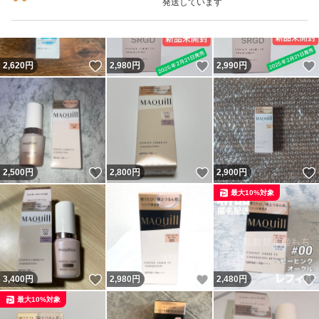
発送しています
いいね！
いいね！
2,620
円
2,980
円
2,990
円
いいね！
いいね！
2,500
円
2,800
円
2,900
円
最大10%対象
いいね！
いいね！
3,400
円
2,980
円
2,480
円
最大10%対象