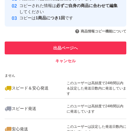
コピーされた情報は
必ずご自身の商品に合わせて編集
取引実績
してください
コピーは
1商品につき1回
です
このユーザーはYahoo!フリマの取
取引実績◯+
いいね！
いいね！
2,700
円
2,850
円
2,750
円
引を完了させた実績があります
商品情報コピー機能について
最大10%対象
このユーザーは他フリマサービス
他フリマ実績◯+
出品ページへ
での取引実績があります
キャンセル
スピード&安心発送
いいね！
いいね！
2,650
※このバッジは実績に基づく表示であり、発送を保証しているものではあり
円
2,900
円
2,900
円
ません
最大10%対象
このユーザーは高頻度で24時間以内
スピード＆安心発送
＆設定した発送日数内に発送していま
す
このユーザーは高頻度で24時間以内
スピード発送
に発送しています
いいね！
いいね！
2,990
円
2,200
円
2,650
円
このユーザーは設定した発送日数内に
安心発送