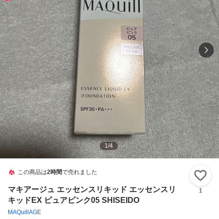
1
/
4
この商品は
2時間
で売れました
い
マキアージュ エッセンスリキッド エッセンスリ
1
キッドEX ピュアピンク05 SHISEIDO
MAQuillAGE