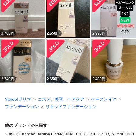
2,785
円
2,650
円
2,990
円
2,740
円
2,650
円
2,480
円
Yahoo!フリマ
コスメ、美容、ヘアケア
ベースメイク
ファンデーション
リキッドファンデーション
他のブランドから探す
SHISEIDO
Kanebo
Christian Dior
MAQuillAGE
DECORTE
メイベリン
LANCOME
E