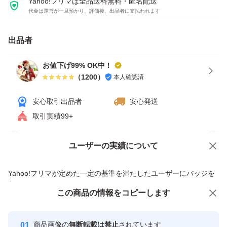
Yahoo!フリマは全品送料無料・匿名配送
代金は運営が一旦預かり、評価後、出品者に支払われます
出品者
お値下げ99% OK中！
（
1200
）
本人確認済
安心取引出品者
安心発送
取引実績99+
ユーザーの実績について
価格の相談
商品への質問
商品への質問からの値下げ交渉、不適切なカテゴリ変更依頼は禁止です
Yahoo!フリマが定めた一定の基準を満たしたユーザーにバッジを
付与しています
この商品をみている人にオススメ
この商品の情報をコピーします
安心取引出品者
最大10%対象
Yahoo!フリマの基準をクリアした安
安心取引出品者
商品画像の
無断転載は禁止
されています
心・安全なユーザーです