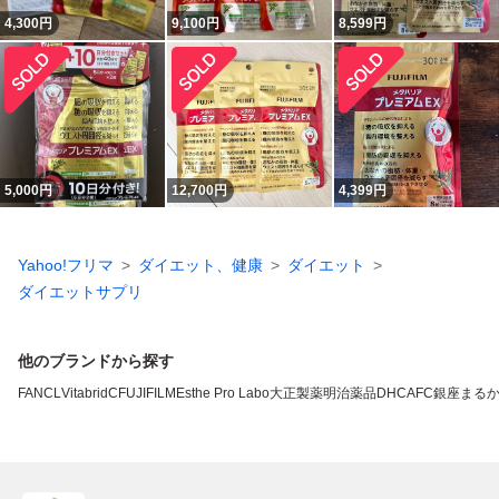
4,300
円
9,100
円
8,599
円
5,000
円
12,700
円
4,399
円
Yahoo!フリマ
ダイエット、健康
ダイエット
ダイエットサプリ
他のブランドから探す
FANCL
VitabridC
FUJIFILM
Esthe Pro Labo
大正製薬
明治薬品
DHC
AFC
銀座まる