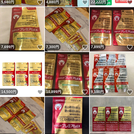
いいね！
いいね！
5,680
円
4,880
円
22,222
円
いいね！
いいね！
7,699
円
7,300
円
7,899
円
いいね！
いいね！
14,500
円
10,899
円
9,100
円