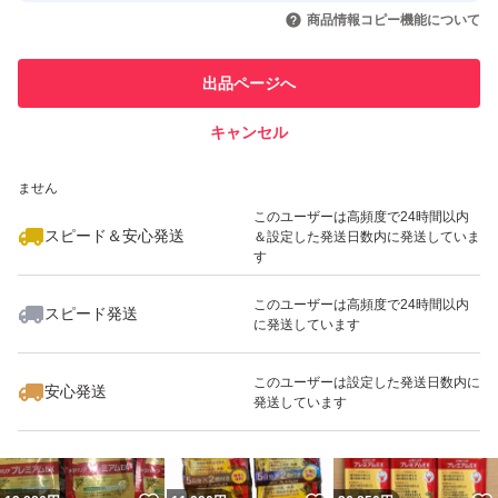
いいね！
いいね！
43,500
円
25,500
円
4,400
円
引を完了させた実績があります
商品情報コピー機能について
最大10%対象
最大10%対象
最大10%対象
このユーザーは他フリマサービス
他フリマ実績◯+
出品ページへ
での取引実績があります
キャンセル
スピード&安心発送
いいね！
いいね！
8,599
※このバッジは実績に基づく表示であり、発送を保証しているものではあり
円
4,300
円
4,500
円
ません
最大10%対象
このユーザーは高頻度で24時間以内
スピード＆安心発送
＆設定した発送日数内に発送していま
す
このユーザーは高頻度で24時間以内
スピード発送
に発送しています
いいね！
いいね！
4,400
円
22,000
円
12,999
円
このユーザーは設定した発送日数内に
安心発送
発送しています