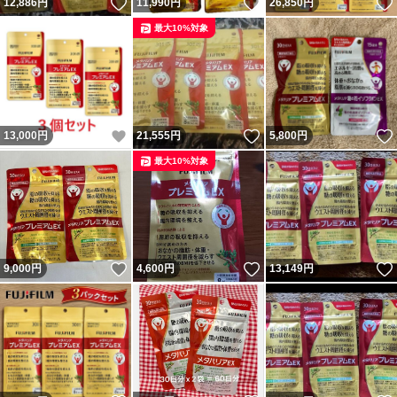
いいね！
いいね！
12,886
円
11,990
円
26,850
円
最大10%対象
いいね！
いいね！
13,000
円
21,555
円
5,800
円
最大10%対象
いいね！
いいね！
9,000
円
4,600
円
13,149
円