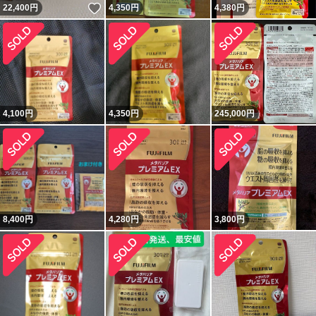
いいね！
22,400
円
4,350
円
4,380
円
4,100
円
4,350
円
245,000
円
8,400
円
4,280
円
3,800
円