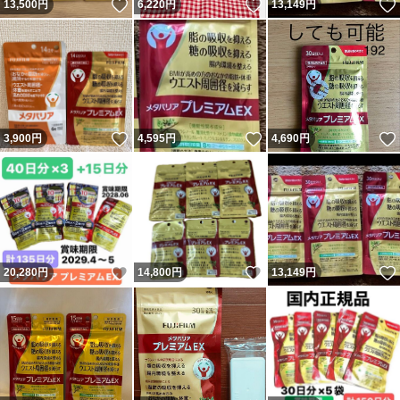
いいね！
いいね！
13,500
円
6,220
円
13,149
円
いいね！
いいね！
3,900
円
4,595
円
4,690
円
いいね！
いいね！
20,280
円
14,800
円
13,149
円