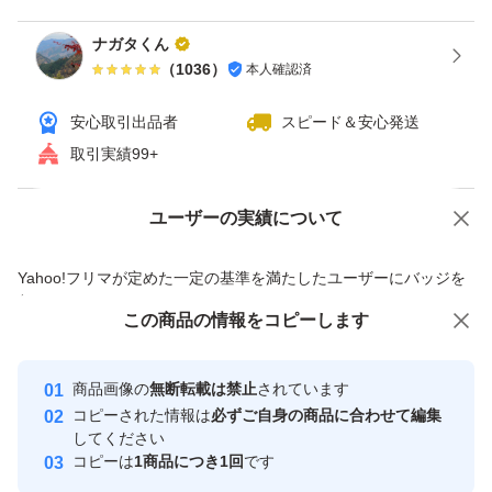
ナガタくん
（
1036
）
本人確認済
安心取引出品者
スピード＆安心発送
取引実績99+
ユーザーの実績について
価格の相談
商品への質問
商品への質問からの値下げ交渉、不適切なカテゴリ変更依頼は禁止です
Yahoo!フリマが定めた一定の基準を満たしたユーザーにバッジを
付与しています
この商品をみている人にオススメ
この商品の情報をコピーします
安心取引出品者
最大10%対象
Yahoo!フリマの基準をクリアした安
安心取引出品者
商品画像の
無断転載は禁止
されています
心・安全なユーザーです
コピーされた情報は
必ずご自身の商品に合わせて編集
取引実績
してください
コピーは
1商品につき1回
です
このユーザーはYahoo!フリマの取
取引実績◯+