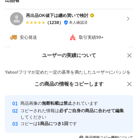
出品者
再出品OK値下は纏め買いで検討
（
1238
）
本人確認済
安心発送
取引実績99+
ユーザーの実績について
価格の相談
商品への質問
商品への質問からの値下げ交渉、不適切なカテゴリ変更依頼は禁止です
Yahoo!フリマが定めた一定の基準を満たしたユーザーにバッジを
付与しています
この商品をみている人にオススメ
この商品の情報をコピーします
安心取引出品者
Yahoo!フリマの基準をクリアした安
安心取引出品者
商品画像の
無断転載は禁止
されています
心・安全なユーザーです
コピーされた情報は
必ずご自身の商品に合わせて編集
取引実績
してください
コピーは
1商品につき1回
です
このユーザーはYahoo!フリマの取
取引実績◯+
いいね！
いいね！
1,680
円
1,680
円
2,280
円
引を完了させた実績があります
商品情報コピー機能について