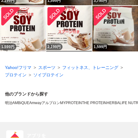
2,199
円
1,599
円
3,750
円
1,599
円
2,199
円
1,599
円
Yahoo!フリマ
スポーツ
フィットネス、トレーニング
プロテイン
ソイプロテイン
他のブランドから探す
明治
AMBiQUE
Amway
アルプロン
MYPROTEIN
THE PROTEIN
HERBALIFE NUTR