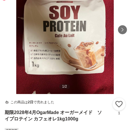
1
/
2
この商品は
2日
で売れました
い
期限2028年4月OgarMade オーガーメイド ソ
1
イプロテイン カフェオレ1kg1000g