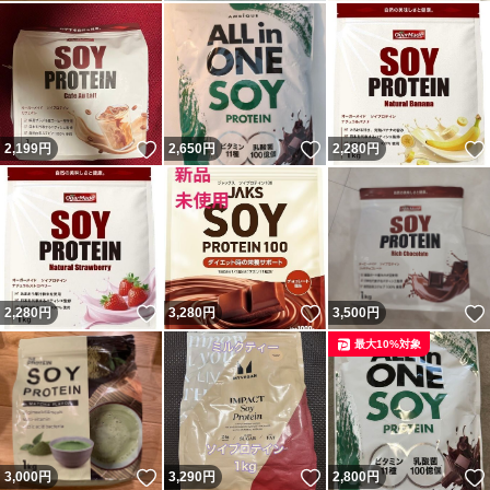
いいね！
いいね！
2,199
円
2,650
円
2,280
円
いいね！
いいね！
2,280
円
3,280
円
3,500
円
最大10%対象
いいね！
いいね！
3,000
円
3,290
円
2,800
円