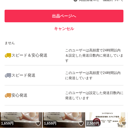
このユーザーは他フリマサービス
他フリマ実績◯+
出品ページへ
での取引実績があります
キャンセル
スピード&安心発送
いいね！
いいね！
2,390
※このバッジは実績に基づく表示であり、発送を保証しているものではあり
円
2,199
円
2,280
円
ません
最大10%対象
最大10%対象
最大10%対象
このユーザーは高頻度で24時間以内
スピード＆安心発送
＆設定した発送日数内に発送していま
す
このユーザーは高頻度で24時間以内
スピード発送
に発送しています
いいね！
いいね！
3,700
円
2,219
円
1,659
円
最大10%対象
最大10%対象
このユーザーは設定した発送日数内に
安心発送
発送しています
いいね！
いいね！
1,659
円
1,659
円
2,500
円