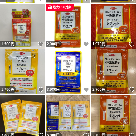
最大10%対象
いいね！
いいね！
1,500
円
2,000
円
1,979
円
いいね！
いいね！
1,790
円
3,980
円
2,700
円
いいね！
いいね！
3,888
円
5,800
円
2,700
円