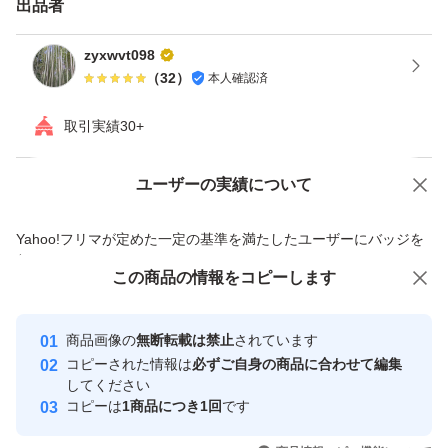
出品者
zyxwvt098
（
32
）
本人確認済
取引実績30+
ユーザーの実績について
価格の相談
商品への質問
商品への質問からの値下げ交渉、不適切なカテゴリ変更依頼は禁止です
Yahoo!フリマが定めた一定の基準を満たしたユーザーにバッジを
付与しています
この商品をみている人にオススメ
この商品の情報をコピーします
安心取引出品者
最大10%対象
最大10%対象
最大10%対象
Yahoo!フリマの基準をクリアした安
安心取引出品者
商品画像の
無断転載は禁止
されています
心・安全なユーザーです
コピーされた情報は
必ずご自身の商品に合わせて編集
取引実績
してください
コピーは
1商品につき1回
です
このユーザーはYahoo!フリマの取
取引実績◯+
いいね！
いいね！
2,680
円
2,640
円
2,750
円
引を完了させた実績があります