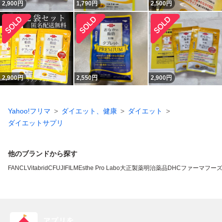
2,900
円
1,790
円
2,500
円
2,900
円
2,550
円
2,900
円
Yahoo!フリマ
ダイエット、健康
ダイエット
ダイエットサプリ
他のブランドから探す
FANCL
VitabridC
FUJIFILM
Esthe Pro Labo
大正製薬
明治薬品
DHC
ファーマフー