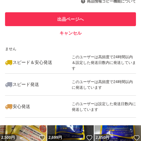
商品情報コピー機能について
最大10%対象
このユーザーは他フリマサービス
他フリマ実績◯+
出品ページへ
での取引実績があります
キャンセル
スピード&安心発送
いいね！
いいね！
2,650
※このバッジは実績に基づく表示であり、発送を保証しているものではあり
円
2,690
円
5,000
円
ません
最大10%対象
最大10%対象
このユーザーは高頻度で24時間以内
スピード＆安心発送
＆設定した発送日数内に発送していま
す
このユーザーは高頻度で24時間以内
スピード発送
に発送しています
いいね！
いいね！
2,699
円
5,000
円
7,250
円
最大10%対象
このユーザーは設定した発送日数内に
安心発送
発送しています
いいね！
いいね！
2,500
円
2,699
円
2,850
円