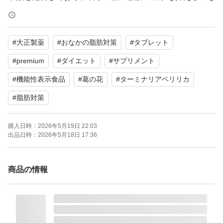
助けます。
#
大正製薬
#
おなかの脂肪対策
#
タブレット
【ブランド】大正製薬
【商品名】おなかの脂肪対策タブレット PREMIUM
#
premium
#
ダイエット
#
サプリメント
【内容量】90粒（30日分）
#
機能性表示食品
#
葛の花
#
ターミナリアベリリカ
【機能性表示食品】はい
#
脂肪対策
【その他】1日3粒目安
購入日時：
2026年5月19日 22:03
出品日時：
2026年5月18日 17:36
新品未開封
賞味期限:2028.5
商品の情報
2026年に購入した品です。
おなかの脂肪対策タブレット PREMIUM 30日分/90粒
ブランド：大正製薬