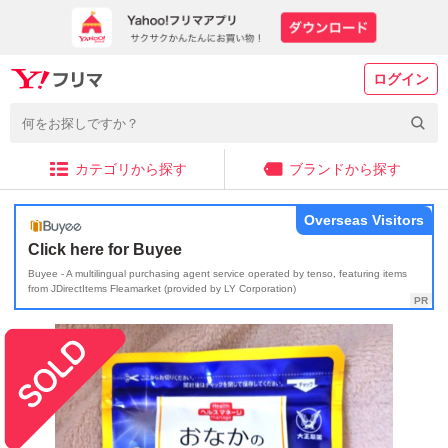
ログイン
カテゴリから探す
ブランドから探す
Overseas Visitors
Click here for Buyee
Buyee - A multilingual purchasing agent service operated by tenso, featuring items
from JDirectItems Fleamarket (provided by LY Corporation)