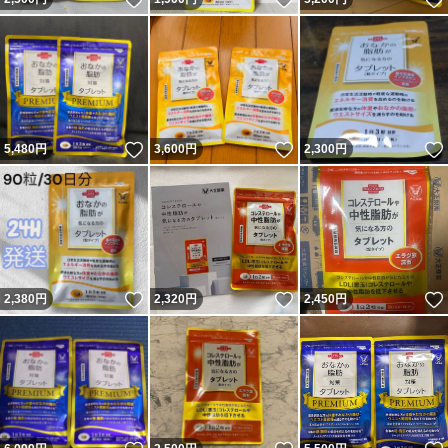
いいね！
いいね！
5,480
円
3,600
円
2,300
円
いいね！
いいね！
2,380
円
2,320
円
2,450
円