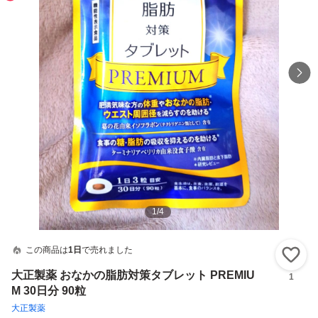
1
/
4
この商品は
1日
で売れました
い
大正製薬 おなかの脂肪対策タブレット PREMIU
1
M 30日分 90粒
大正製薬