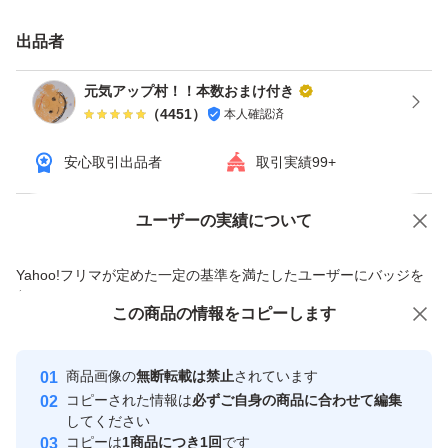
⑤1本ごとに特許料を払うのでちょっとの値段が高いです
がとても良い苗が手に入ります
出品者
紅はるか生産量日本一茨城県産です
元気アップ村！！本数おまけ付き
必ず本数多めに入ってます予備苗付きです
（
4451
）
本人確認済
安心取引出品者
取引実績99+
登録品種番号第19255号
商標登録 【紅はるか】
ユーザーの実績について
価格の相談
商品への質問
栽培期間中農薬無使用
商品への質問からの値下げ交渉、不適切なカテゴリ変更依頼は禁止です
バイオ苗ウイルスフリー苗
Yahoo!フリマが定めた一定の基準を満たしたユーザーにバッジを
付与しています
登録品種登録販売店、PVP登録済
この商品をみている人にオススメ
この商品の情報をコピーします
安心取引出品者
【無断・無許可の自家培養苗ではありませんのでご安心下
最大10%対象
さい】
Yahoo!フリマの基準をクリアした安
安心取引出品者
商品画像の
無断転載は禁止
されています
心・安全なユーザーです
【正規の登録販売者です御安心下さい】
コピーされた情報は
必ずご自身の商品に合わせて編集
取引実績
してください
コピーは
1商品につき1回
です