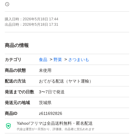
１日経って返信がないときは再度メッセージお願いいたし
ます。
購入日時：
2026年5月18日 17:44
匿名配送可能です。事前に御連絡お願いいたします。
出品日時：
2026年5月18日 17:31
ページお作りしますのでコメント下さい
プロ農家仕様、種苗店卸売り販売用させて頂いておりま
商品の情報
す。何本でも対応可能です
カテゴリ
食品
野菜
さつまいも
非常に希少な純正ウイルスフリーバイオ苗なので、他の方
の苗よりも高いかも知れませんが
商品の状態
未使用
①普通苗より収穫量がとても多くなります。
配送の方法
おてがる配送（ヤマト運輸）
(昨年は一株から最大15本の芋が取れました)
発送までの日数
3〜7日で発送
②普通苗とは甘みが違います。
発送元の地域
茨城県
③活着率がとても良く病気に強いです。
商品ID
z611692826
④粒が揃い、表面が綺麗な仕上がりになります。(ブツブ
Yahoo!フリマは全品送料無料・匿名配送
ツボコボコになりにくい)
代金は運営が一旦預かり、評価後、出品者に支払われます