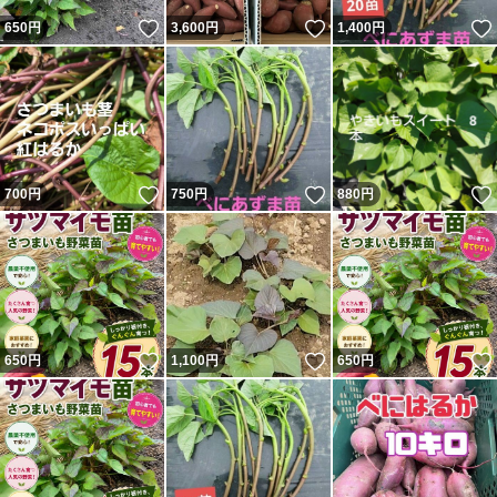
いいね！
いいね！
650
円
3,600
円
1,400
円
到着したら開封し、立てて保存をして下さい
なるべく早く植え付けを行って下さい。萎れているようで
も根付きます
500本、1000本お問い合わせ下さい
培養土袋やプランター、バケツ植えるとベランダガーデニ
いいね！
いいね！
700
円
750
円
880
円
ングが楽しめます
ナマモノであること十分理解した上でご購入お願いします
いいね！
いいね！
650
円
1,100
円
650
円