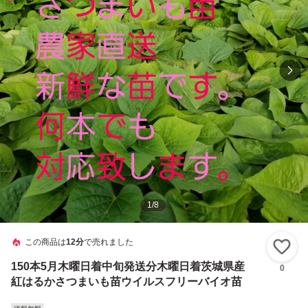
1
/
8
この商品は
12分
で売れました
い
150本5月木曜日着中旬発送分木曜日着茨城県産
0
紅はるかさつまいも苗ウイルスフリーバイオ苗