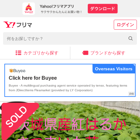
ログイン
カテゴリから探す
ブランドから探す
Overseas Visitors
Click here for Buyee
Buyee - A multilingual purchasing agent service operated by tenso, featuring items
from JDirectItems Fleamarket (provided by LY Corporation)