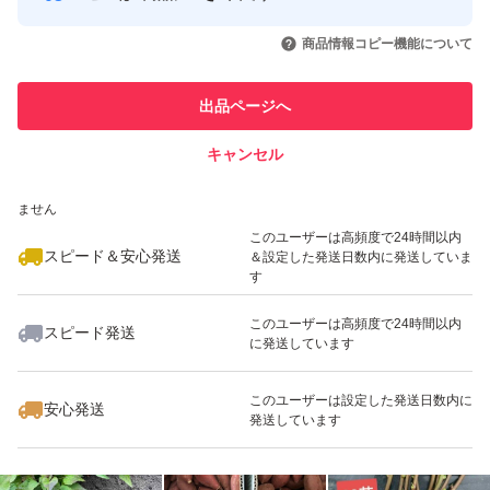
商標登録商品紅はるかは無断販売、無許可販売、自家増殖
このユーザーはYahoo!フリマの取
取引実績◯+
いいね！
いいね！
980
円
699
円
750
円
引を完了させた実績があります
コピー苗の販売は違法です
商品情報コピー機能について
自家培養苗の販売は種苗法によって固く禁止されていま
このユーザーは他フリマサービス
他フリマ実績◯+
出品ページへ
での取引実績があります
す。刑事罰、民事罰、損害賠償の対象になりますので個人
販売店からは絶対に本当に止めて下さい。
キャンセル
スピード&安心発送
注文後切取り
いいね！
いいね！
699
※このバッジは実績に基づく表示であり、発送を保証しているものではあり
円
1,080
円
3,600
円
ません
新鮮で根付きがよくホームセンターより確実に良品質だと
このユーザーは高頻度で24時間以内
思います
スピード＆安心発送
＆設定した発送日数内に発送していま
す
このユーザーは高頻度で24時間以内
切取り後日にちが経つにつれ葉っぱは萎れていきますが、
スピード発送
に発送しています
いいね！
いいね！
650
円
3,600
円
5,500
円
到着後は水を吸わせてから土に植えれば元通り元気になり
ます。北海道から沖縄離島も対応可
このユーザーは設定した発送日数内に
安心発送
発送しています
苗の生命力をとても強くしなしなでも確実に根付きます