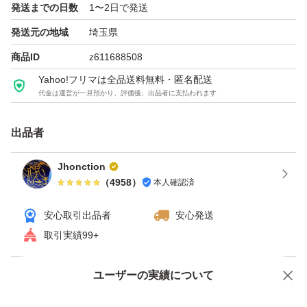
発送までの日数
1〜2日で発送
発送元の地域
埼玉県
商品ID
z611688508
Yahoo!フリマは全品送料無料・匿名配送
代金は運営が一旦預かり、評価後、出品者に支払われます
出品者
Jhonction
（
4958
）
本人確認済
安心取引出品者
安心発送
取引実績99+
ユーザーの実績について
価格の相談
商品への質問
商品への質問からの値下げ交渉、不適切なカテゴリ変更依頼は禁止です