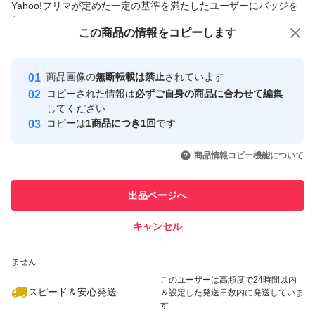
Yahoo!フリマが定めた一定の基準を満たしたユーザーにバッジを
付与しています
この商品をみている人にオススメ
この商品の情報をコピーします
安心取引出品者
最大10%対象
最大10%対象
最大10%対象
Yahoo!フリマの基準をクリアした安
安心取引出品者
商品画像の
無断転載は禁止
されています
心・安全なユーザーです
コピーされた情報は
必ずご自身の商品に合わせて編集
取引実績
してください
コピーは
1商品につき1回
です
このユーザーはYahoo!フリマの取
取引実績◯+
いいね！
いいね！
2,440
円
2,499
円
2,499
円
引を完了させた実績があります
商品情報コピー機能について
最大10%対象
最大10%対象
最大10%対象
このユーザーは他フリマサービス
他フリマ実績◯+
出品ページへ
での取引実績があります
キャンセル
スピード&安心発送
いいね！
いいね！
2,490
※このバッジは実績に基づく表示であり、発送を保証しているものではあり
円
2,499
円
2,510
円
ません
最大10%対象
最大10%対象
このユーザーは高頻度で24時間以内
スピード＆安心発送
＆設定した発送日数内に発送していま
す