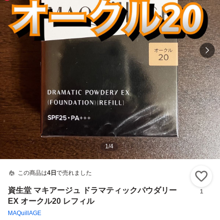
1
/
4
この商品は
4日
で売れました
い
資生堂 マキアージュ ドラマティックパウダリー
1
EX オークル20 レフィル
MAQuillAGE