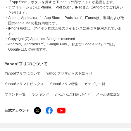
・「App Store」ボタンを押すとiTunes （外部サイト）が起動します。
・アプリケーションはiPhone、iPod touch、iPadまたはAndroidでご利用い
ただけます。
・Apple、Appleのロゴ、App Store、iPodのロゴ、iTunesは、米国および他
国のApple Inc.の登録商標です。
・iPhone商標は、アイホン株式会社のライセンスに基づき使用されていま
す。
・Copyright (C) Apple Inc. All rights reserved.
・Android、Androidロゴ、Google Play 、および Google Play ロゴは、
Google LLC の商標です。
Yahoo!フリマについて
Yahoo!フリマについて
Yahoo!フリマからのお知らせ
Yahoo!フリマトピックス
Yahoo!フリマ特集
カテゴリ一覧
ブランド一覧
ランキング
かんたんご利用ガイド
メール通知設定
公式アカウント