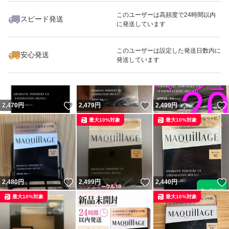
このユーザーは高頻度で24時間以内
スピード発送
に発送しています
いいね！
いいね！
2,490
円
2,499
円
2,599
円
最大10%対象
このユーザーは設定した発送日数内に
安心発送
発送しています
いいね！
いいね！
2,470
円
2,479
円
2,499
円
最大10%対象
最大10%対象
いいね！
いいね！
2,480
円
2,499
円
2,440
円
最大10%対象
最大10%対象