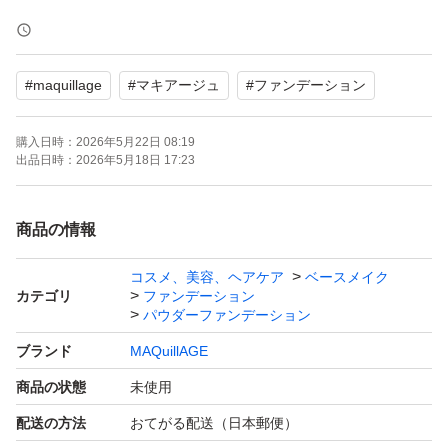
基本的に日曜日、祝日の発送はお休みさせていただきま
す。
#
maquillage
#
マキアージュ
#
ファンデーション
よろしくお願いいたします。
購入日時：
2026年5月22日 08:19
マキアージュ ドラマティックパウダリー EX オークル20
出品日時：
2026年5月18日 17:23
レフィル
PA：PA+++
商品の情報
SPF：25.0 SPF
コスメ、美容、ヘアケア
ベースメイク
カテゴリ
ファンデーション
パウダーファンデーション
ブランド
MAQuillAGE
商品の状態
未使用
配送の方法
おてがる配送（日本郵便）