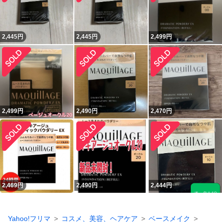
2,445
円
2,445
円
2,499
円
2,499
円
2,490
円
2,470
円
2,469
円
2,490
円
2,444
円
Yahoo!フリマ
コスメ、美容、ヘアケア
ベースメイク