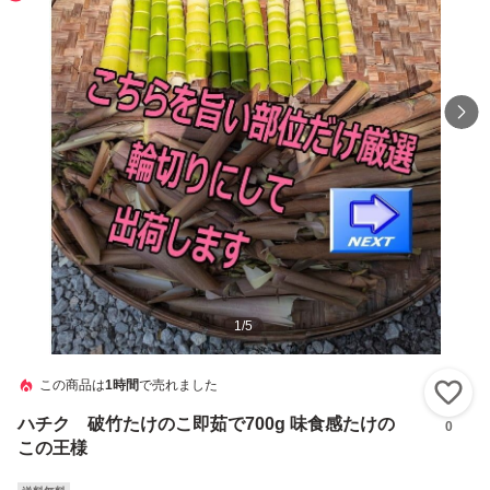
1
/
5
この商品は
1時間
で売れました
い
ハチク 破竹たけのこ即茹で700g 味食感たけの
0
この王様