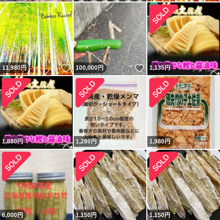
いいね！
いいね！
11,980
円
100,000
円
1,135
円
1,880
円
1,280
円
1,980
円
6,000
円
1,150
円
1,150
円