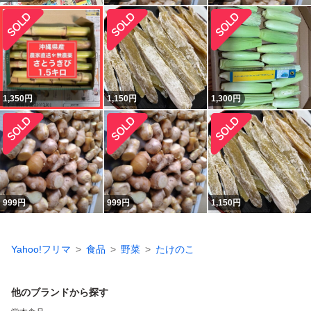
1,350
円
1,150
円
1,300
円
999
円
999
円
1,150
円
Yahoo!フリマ
食品
野菜
たけのこ
他のブランドから探す