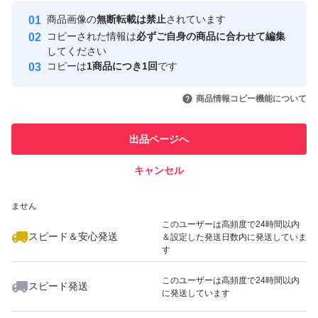
Yahoo!フリマの基準をクリアした安
安心取引出品者
商品画像の
無断転載は禁止
されています
心・安全なユーザーです
コピーされた情報は
必ずご自身の商品に合わせて編集
取引実績
してください
コピーは
1商品につき1回
です
このユーザーはYahoo!フリマの取
取引実績◯+
いいね！
いいね！
1,135
円
820
円
2,980
円
引を完了させた実績があります
商品情報コピー機能について
最大10%対象
このユーザーは他フリマサービス
他フリマ実績◯+
出品ページへ
での取引実績があります
キャンセル
スピード&安心発送
いいね！
いいね！
1,135
※このバッジは実績に基づく表示であり、発送を保証しているものではあり
円
820
円
4,999
円
ません
このユーザーは高頻度で24時間以内
スピード＆安心発送
＆設定した発送日数内に発送していま
す
このユーザーは高頻度で24時間以内
スピード発送
に発送しています
いいね！
いいね！
505
円
1,980
円
2,200
円