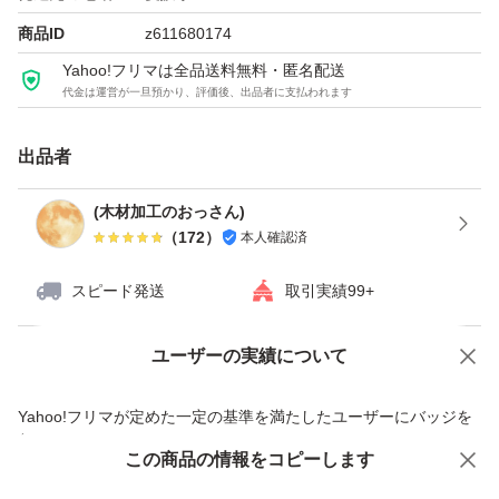
商品ID
z611680174
Yahoo!フリマは全品送料無料・匿名配送
代金は運営が一旦預かり、評価後、出品者に支払われます
出品者
(木材加工のおっさん)
（
172
）
本人確認済
スピード発送
取引実績99+
ユーザーの実績について
価格の相談
商品への質問
商品への質問からの値下げ交渉、不適切なカテゴリ変更依頼は禁止です
Yahoo!フリマが定めた一定の基準を満たしたユーザーにバッジを
付与しています
この商品をみている人にオススメ
この商品の情報をコピーします
安心取引出品者