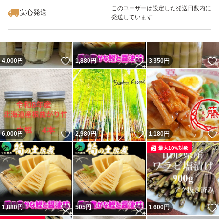
このユーザーは設定した発送日数内に
安心発送
発送しています
いいね！
いいね！
4,000
円
1,880
円
3,350
円
いいね！
いいね！
6,000
円
2,980
円
1,180
円
最大10%対象
いいね！
いいね！
1,880
円
505
円
1,600
円