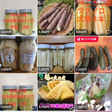
いいね！
いいね！
3,600
円
5,980
円
8,600
円
最大10%対象
いいね！
いいね！
3,800
円
5,950
円
1,500
円
いいね！
いいね！
4,600
円
3,750
円
1,900
円