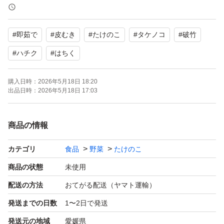
孟宗竹と違いアクが少なく柔らかく味が濃いとっても美味
#
即茹で
#
皮むき
#
たけのこ
#
タケノコ
#
破竹
しい食品です
茹でて食べてよし 焼いて食べてよし 30分ほど茹でた
#
ハチク
#
はちく
後、みがらし味噌で食べていただくのがおすすめです
購入日時：
2026年5月18日 18:20
この真空パックにして冷凍保存にしてお出しいたします
出品日時：
2026年5月18日 17:03
クール便ではないので、【注意事項】【出荷から1日以内
でお届けできる。北は東京まで。南は九州までのお客様に
商品の情報
買っていただく思います それ以外の方は自己責任という
ことでよろしくお願いします。生ものですので、取り扱い
カテゴリ
食品
野菜
たけのこ
には十分ご注意をお願いいたします。着いたその日に冷蔵
商品の状態
未使用
庫に入れてください。よろしくお願いします】
配送の方法
おてがる配送（ヤマト運輸）
発送までの日数
1〜2日で発送
発送元の地域
愛媛県