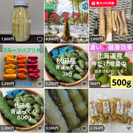
最大10%対象
いいね！
いいね！
7,600
円
8,640
円
1,050
円
いいね！
いいね！
1,290
円
5,200
円
968
円
いいね！
いいね！
1,300
円
3,500
円
2,764
円