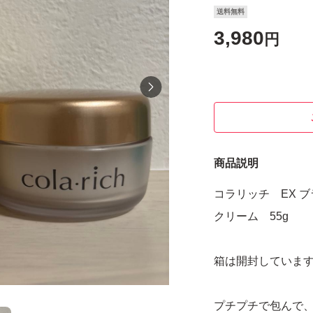
送料無料
3,980
円
商品説明
コラリッチ EX 
クリーム 55g
箱は開封していま
プチプチで包んで