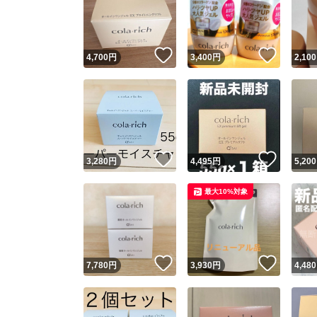
いいね！
いいね
4,700
円
3,400
円
2,100
いいね！
いいね
3,280
円
4,495
円
5,200
Yaho
最大10%対象
安心取引
安心
いいね！
いいね
7,780
円
3,930
円
4,480
取引実績
取引