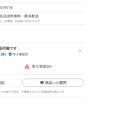
1679774
マは全品送料無料・匿名配送
り、評価後、出品者に支払われます
品可能です
（
16
）
本人確認済
取引実績30+
相談
商品への質問
からの値下げ交渉、不適切なカテゴリ変更依頼は禁止です