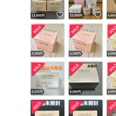
いいね！
いいね
13,900
円
32,000
円
4,000
4,399
円
4,399
円
4,099
4,225
円
4,300
円
4,099