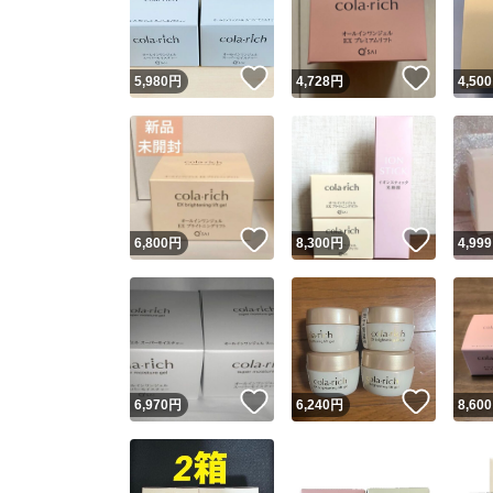
他フ
いいね！
いいね
5,980
円
4,728
円
4,500
スピード
※このバッ
スピ
いいね！
いいね
6,800
円
8,300
円
4,999
スピ
安心
いいね！
いいね
6,970
円
6,240
円
8,600