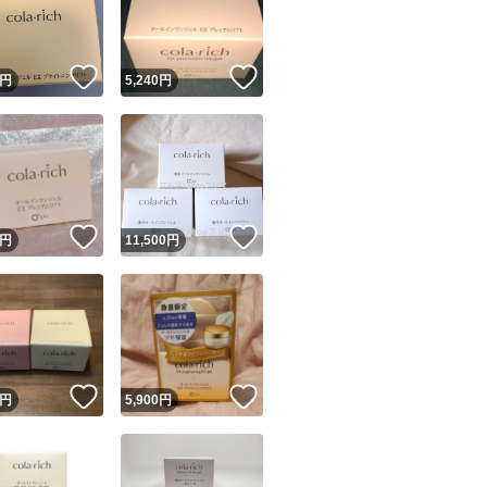
商品情報コピー機
リマ実績◯+
このユーザーは他フリマサービスでの取引実績があります
！
いいね！
いいね！
円
5,240
円
出品ページへ
&安心発送
キャンセル
ジは実績に基づく表示であり、発送を保証しているものではありません
このユーザーは高頻度で24時間以内＆設定した発送日数内に
ード＆安心発送
ます
！
いいね！
いいね！
円
11,500
円
ード発送
このユーザーは高頻度で24時間以内に発送しています
発送
このユーザーは設定した発送日数内に発送しています
！
いいね！
いいね！
円
5,900
円