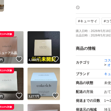
#
キューサイ
#
コ
購入日時：
2026年5月18日 
大10%対象
出品日時：
2026年5月18日 
商品の情報
！
いいね！
いいね！
円
4,348
円
コス
カテゴリ
オ
大10%対象
ブランド
キュ
商品の状態
未使
配送の方法
おて
！
いいね！
いいね！
円
3,277
円
発送までの日数
1〜
大10%対象
発送元の地域
埼玉