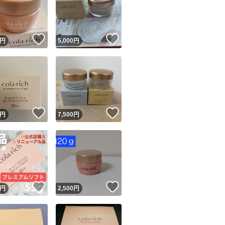
！
いいね！
いいね！
円
5,000
円
ユーザーの実績について
！
いいね！
いいね！
円
7,500
円
o!フリマが定めた一定の基準を満たしたユーザーにバッジを付与しています
出品者
この商品の情報をコピーします
取引出品者
Yahoo!フリマの基準をクリアした安心・安全なユーザーです
！
いいね！
いいね！
商品画像の
無断転載は禁止
されています
円
2,500
円
コピーされた情報は
必ずご自身の商品に合わせて編集
してください
コピーは
1商品につき1回
です
実績◯+
このユーザーはYahoo!フリマの取引を完了させた実績があり