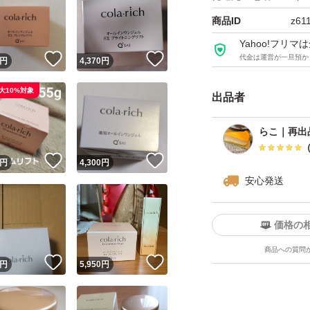
商品ID
z61
Yahoo!フリ
！
いいね！
いいね！
代金は運営が一旦預か
円
4,370
円
大10%対象
出品者
らこ｜再出
！
いいね！
いいね！
円
4,300
円
安心発送
価格の
商品への質問
！
いいね！
いいね！
円
5,950
円