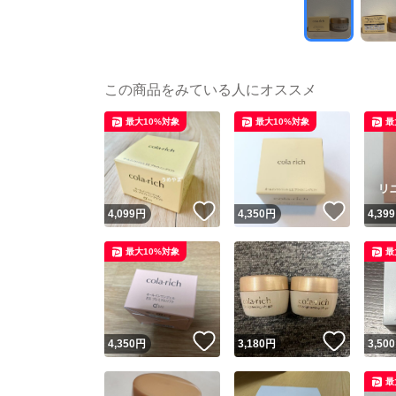
この商品をみている人にオススメ
最大10%対象
最大10%対象
最
いいね！
いいね
4,099
円
4,350
円
4,399
最大10%対象
最
いいね！
いいね
4,350
円
3,180
円
3,500
最