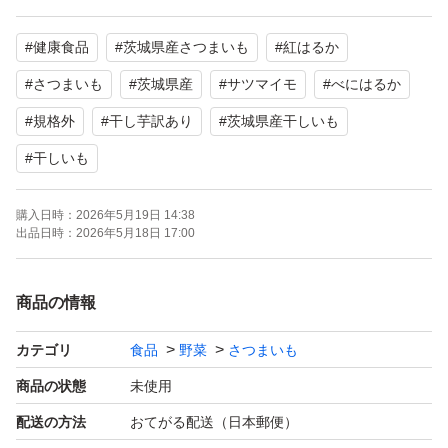
あまり見かけないものも入ってます。
#
健康食品
#
茨城県産さつまいも
#
紅はるか
ですが、紅はるかにはかわりはありませんので、
美味しく召し上がれます。
#
さつまいも
#
茨城県産
#
サツマイモ
#
べにはるか
（折れているものはお早めにお召し上がり下さい）
#
規格外
#
干し芋訳あり
#
茨城県産干しいも
#
干しいも
訳ありとなってますが、綺麗なお芋も多く入っておりま
す。
購入日時：
2026年5月19日 14:38
出品日時：
2026年5月18日 17:00
出荷日に検品して箱詰めしておりますが、輸送時の状況や
商品の情報
温度．湿度などで皮に傷がついたり、傷みが出てしまうか
もしれません。
カテゴリ
食品
野菜
さつまいも
商品の状態
未使用
遠方の方や翌日受け取りできない方は、お受け取り時に傷
配送の方法
おてがる配送（日本郵便）
んでいることもあるかもしれませんので、その旨ご了承下