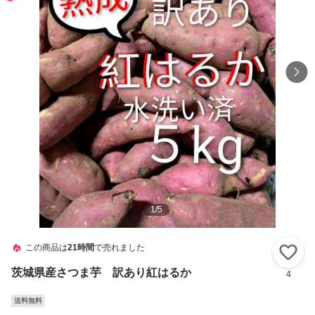
1
/
5
この商品は
21時間
で売れました
い
茨城県産さつま芋 訳あり紅はるか
4
送料無料