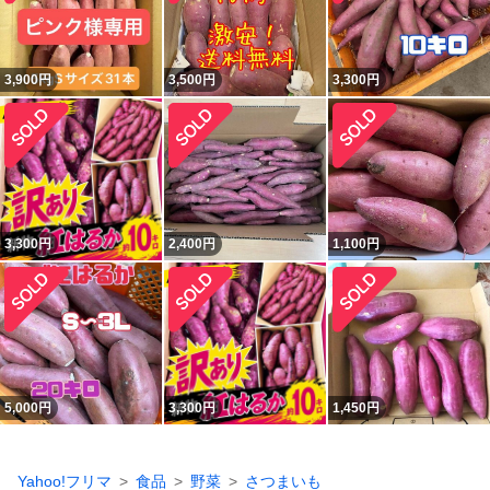
3,900
円
3,500
円
3,300
円
3,300
円
2,400
円
1,100
円
5,000
円
3,300
円
1,450
円
Yahoo!フリマ
食品
野菜
さつまいも