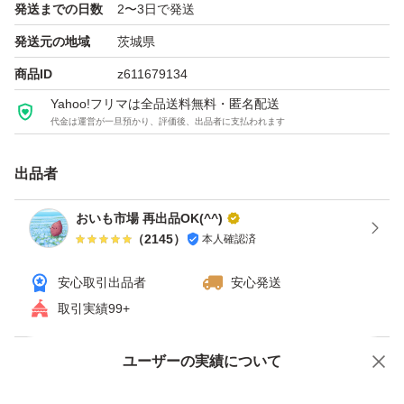
発送までの日数
2〜3日で発送
さい。
発送元の地域
茨城県
箱込みで5kgにしておりますが、
商品ID
z611679134
念の為、多めに入れておきます。
Yahoo!フリマは全品送料無料・匿名配送
代金は運営が一旦預かり、評価後、出品者に支払われます
上記の件で何か気になることがありましたら、ご質問や評
価する前にコメントにてお問い合わせ下さい。
出品者
おいも市場 再出品OK(^^)
一定の温度と湿度が保つ、さつまいも専用貯蔵庫で
（
2145
）
本人確認済
追熟させております。
ただし、ご購入後は野菜ですので保存状況によって
安心取引出品者
安心発送
すぐに傷むこともあります。
取引実績99+
保管には充分ご注意ください。
ユーザーの実績について
価格の相談
商品への質問
写真はイメージです。
商品への質問からの値下げ交渉、不適切なカテゴリ変更依頼は禁止です