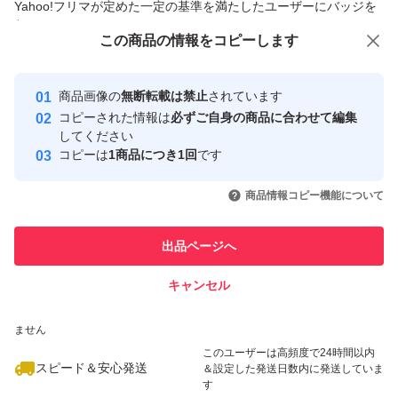
Yahoo!フリマが定めた一定の基準を満たしたユーザーにバッジを
お値下げはしません。
付与しています
この商品をみている人にオススメ
この商品の情報をコピーします
安心取引出品者
最大10%対象
Yahoo!フリマの基準をクリアした安
安心取引出品者
商品画像の
無断転載は禁止
されています
心・安全なユーザーです
コピーされた情報は
必ずご自身の商品に合わせて編集
取引実績
してください
コピーは
1商品につき1回
です
このユーザーはYahoo!フリマの取
取引実績◯+
いいね！
いいね！
1,900
円
2,300
円
2,300
円
引を完了させた実績があります
商品情報コピー機能について
最大10%対象
このユーザーは他フリマサービス
他フリマ実績◯+
出品ページへ
での取引実績があります
キャンセル
スピード&安心発送
いいね！
いいね！
2,400
※このバッジは実績に基づく表示であり、発送を保証しているものではあり
円
2,300
円
2,400
円
ません
このユーザーは高頻度で24時間以内
スピード＆安心発送
＆設定した発送日数内に発送していま
す