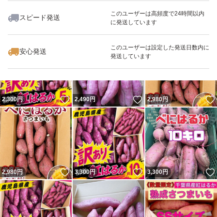
このユーザーは高頻度で24時間以内
スピード発送
に発送しています
いいね！
いいね！
2,300
円
2,300
円
2,300
円
最大10%対象
このユーザーは設定した発送日数内に
安心発送
発送しています
いいね！
いいね！
2,300
円
2,490
円
2,980
円
いいね！
いいね！
2,980
円
3,300
円
3,300
円