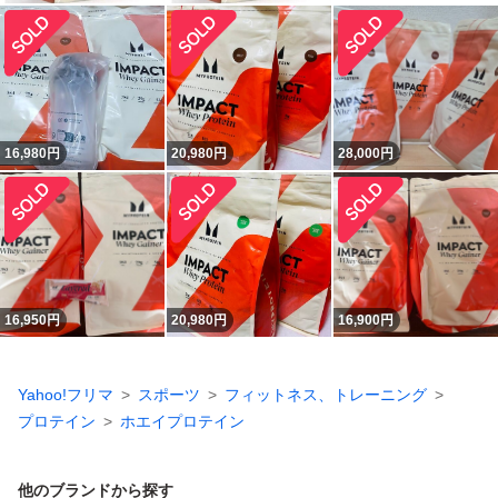
16,980
円
20,980
円
28,000
円
16,950
円
20,980
円
16,900
円
Yahoo!フリマ
スポーツ
フィットネス、トレーニング
プロテイン
ホエイプロテイン
他のブランドから探す