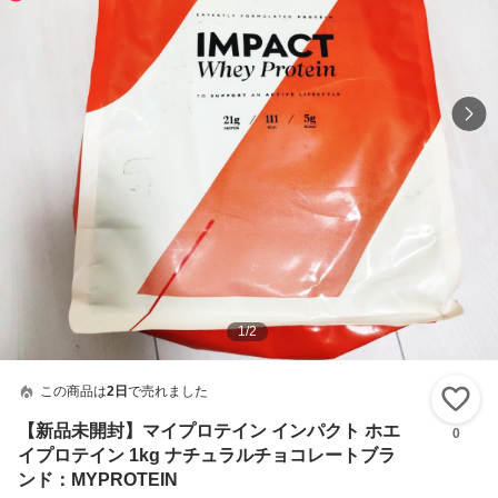
1
/
2
この商品は
2日
で売れました
い
【新品未開封】マイプロテイン インパクト ホエ
0
イプロテイン 1kg ナチュラルチョコレートブラ
ンド：MYPROTEIN