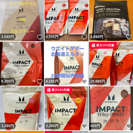
いいね！
いいね！
3,580
円
4,550
円
4,890
円
最大10%対象
いいね！
いいね！
9,300
円
4,185
円
20,980
円
最大10%対象
いいね！
いいね！
3,280
円
3,280
円
400
円