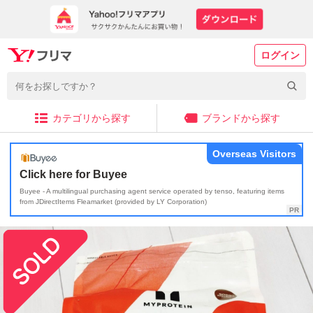
ログイン
カテゴリから探す
ブランドから探す
Overseas Visitors
Click here for Buyee
Buyee - A multilingual purchasing agent service operated by tenso, featuring items
from JDirectItems Fleamarket (provided by LY Corporation)