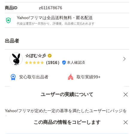
商品ID
z611678676
Yahoo!フリマは全品送料無料・匿名配送
代金は運営が一旦預かり、評価後、出品者に支払われます
出品者
☆ぽむ☆彡
（
1916
）
本人確認済
安心取引出品者
取引実績99+
ユーザーの実績について
価格の相談
商品への質問
商品への質問からの値下げ交渉、不適切なカテゴリ変更依頼は禁止です
Yahoo!フリマが定めた一定の基準を満たしたユーザーにバッジを
付与しています
この商品をみている人にオススメ
この商品の情報をコピーします
安心取引出品者
最大10%対象