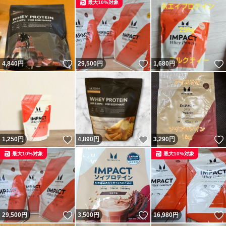
最大10%対象
いいね！
いいね！
4,840
円
29,500
円
1,680
円
いいね！
いいね！
1,250
円
4,890
円
3,290
円
最大10%対象
最大10%対象
いいね！
いいね！
29,500
円
3,500
円
16,980
円