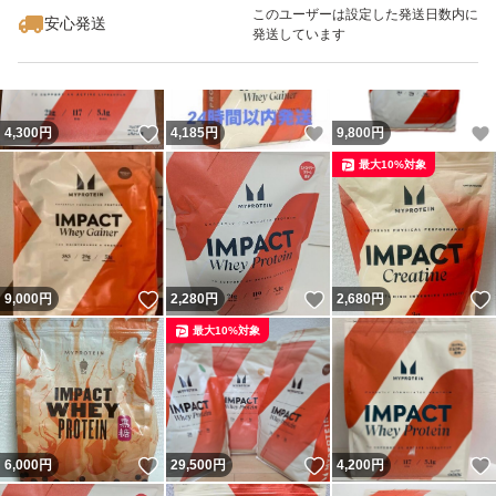
このユーザーは設定した発送日数内に
安心発送
発送しています
いいね！
いいね！
4,300
円
4,185
円
9,800
円
最大10%対象
いいね！
いいね！
9,000
円
2,280
円
2,680
円
最大10%対象
いいね！
いいね！
6,000
円
29,500
円
4,200
円