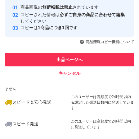
Yahoo!フリマの基準をクリアした安
安心取引出品者
商品画像の
無断転載は禁止
されています
心・安全なユーザーです
コピーされた情報は
必ずご自身の商品に合わせて編集
取引実績
してください
コピーは
1商品につき1回
です
このユーザーはYahoo!フリマの取
取引実績◯+
いいね！
いいね！
4,200
円
5,790
円
4,580
円
引を完了させた実績があります
商品情報コピー機能について
このユーザーは他フリマサービス
他フリマ実績◯+
出品ページへ
での取引実績があります
キャンセル
スピード&安心発送
いいね！
いいね！
4,980
※このバッジは実績に基づく表示であり、発送を保証しているものではあり
円
4,195
円
4,580
円
ません
最大10%対象
最大10%対象
このユーザーは高頻度で24時間以内
スピード＆安心発送
＆設定した発送日数内に発送していま
す
このユーザーは高頻度で24時間以内
スピード発送
に発送しています
いいね！
いいね！
4,245
円
4,680
円
5,800
円
最大10%対象
最大10%対象