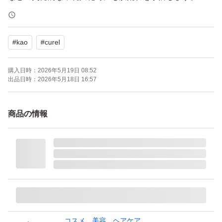
「セラミド」の働きを補い、透明感あふれる潤い素肌へ導
きます。
#
kao
#
curel
医薬部外品です。
購入日時：
2026年5月19日 08:52
出品日時：
2026年5月18日 16:57
商品の情報
コスメ、美容、ヘアケア