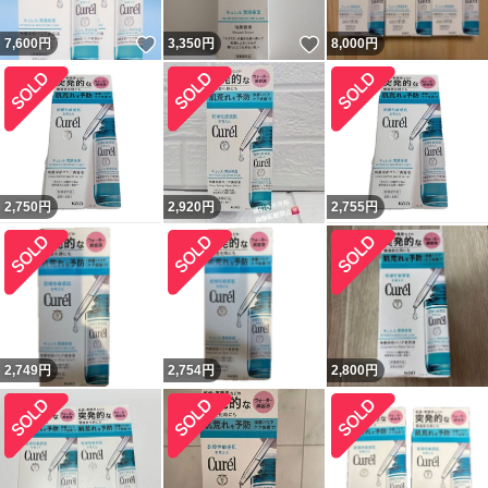
いいね！
いいね！
7,600
円
3,350
円
8,000
円
2,750
円
2,920
円
2,755
円
2,749
円
2,754
円
2,800
円