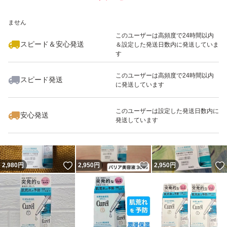
いいね！
いいね！
5,499
※このバッジは実績に基づく表示であり、発送を保証しているものではあり
円
2,800
円
2,819
円
ません
このユーザーは高頻度で24時間以内
スピード＆安心発送
＆設定した発送日数内に発送していま
す
このユーザーは高頻度で24時間以内
スピード発送
に発送しています
いいね！
いいね！
2,860
円
2,800
円
3,500
円
このユーザーは設定した発送日数内に
安心発送
発送しています
いいね！
いいね！
2,980
円
2,950
円
2,950
円