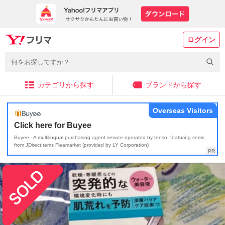
ログイン
カテゴリから探す
ブランドから探す
Overseas Visitors
Click here for Buyee
Buyee - A multilingual purchasing agent service operated by tenso, featuring items
from JDirectItems Fleamarket (provided by LY Corporation)