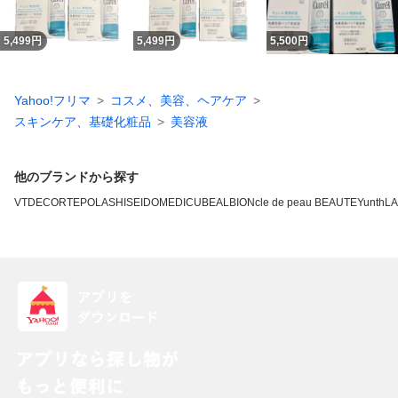
5,499
円
5,499
円
5,500
円
Yahoo!フリマ
コスメ、美容、ヘアケア
スキンケア、基礎化粧品
美容液
他のブランドから探す
VT
DECORTE
POLA
SHISEIDO
MEDICUBE
ALBION
cle de peau BEAUTE
Yunth
L