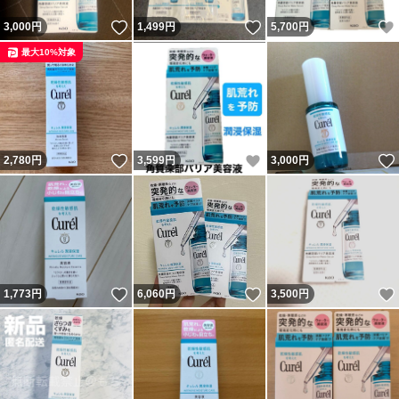
いいね！
いいね！
3,000
円
1,499
円
5,700
円
最大10%対象
いいね！
いいね！
2,780
円
3,599
円
3,000
円
いいね！
いいね！
1,773
円
6,060
円
3,500
円