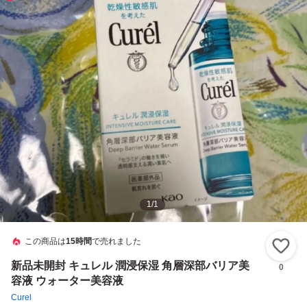
1
/
1
この商品は
15時間
で売れました
い
新品未開封 キュレル 潤浸保湿 角層深部バリア美
0
容液 ウォーター美容液
Curel