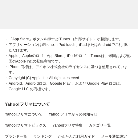
・「App Store」ボタンを押すとiTunes （外部サイト）が起動します。
・アプリケーションはiPhone、iPod touch、iPadまたはAndroidでご利用い
ただけます。
・Apple、Appleのロゴ、App Store、iPodのロゴ、iTunesは、米国および他
国のApple Inc.の登録商標です。
・iPhone商標は、アイホン株式会社のライセンスに基づき使用されていま
す。
・Copyright (C) Apple Inc. All rights reserved.
・Android、Androidロゴ、Google Play 、および Google Play ロゴは、
Google LLC の商標です。
Yahoo!フリマについて
Yahoo!フリマについて
Yahoo!フリマからのお知らせ
Yahoo!フリマトピックス
Yahoo!フリマ特集
カテゴリ一覧
ブランド一覧
ランキング
かんたんご利用ガイド
メール通知設定