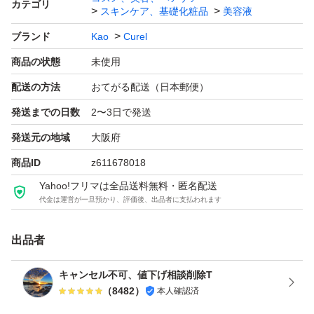
カテゴリ
スキンケア、基礎化粧品
美容液
ブランド
Kao
Curel
商品の状態
未使用
配送の方法
おてがる配送（日本郵便）
発送までの日数
2〜3日で発送
発送元の地域
大阪府
商品ID
z611678018
Yahoo!フリマは全品送料無料・匿名配送
代金は運営が一旦預かり、評価後、出品者に支払われます
出品者
キャンセル不可、値下げ相談削除T
（
8482
）
本人確認済