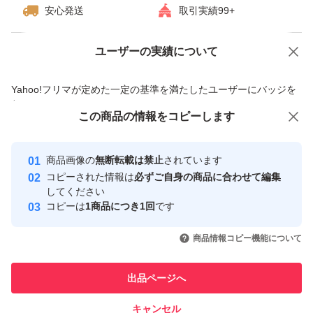
安心発送
取引実績99+
ユーザーの実績について
価格の相談
商品への質問
商品への質問からの値下げ交渉、不適切なカテゴリ変更依頼は禁止です
Yahoo!フリマが定めた一定の基準を満たしたユーザーにバッジを
付与しています
この商品をみている人にオススメ
この商品の情報をコピーします
安心取引出品者
Yahoo!フリマの基準をクリアした安
安心取引出品者
商品画像の
無断転載は禁止
されています
心・安全なユーザーです
コピーされた情報は
必ずご自身の商品に合わせて編集
取引実績
してください
コピーは
1商品につき1回
です
このユーザーはYahoo!フリマの取
取引実績◯+
いいね！
いいね！
2,900
円
2,800
円
2,900
円
引を完了させた実績があります
商品情報コピー機能について
このユーザーは他フリマサービス
他フリマ実績◯+
出品ページへ
での取引実績があります
キャンセル
スピード&安心発送