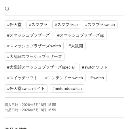
パッケージ種類：通常版
オンライン：オンライン対応
#
任天堂
#
スマブラ
#
スマブラsp
#
スマブラswitch
プレイモード：TVモード対応 テーブルモード対応 携帯モ
ード対応
#
スマッシュブラザーズ
#
スマッシュブラザーズsp
amiibo対応：amiibo対応
#
スマッシュブラザーズswitch
#
大乱闘
携帯モードプレイ人数：1 人
#
大乱闘スマッシュブラザーズ
#
大乱闘スマッシュブラザーズspecial
#
switchソフト
#
スイッチソフト
#
ニンテンドーswitch
#
switch
#
任天堂switchライト
#
nintendoswitch
購入日時：
2026年5月18日 18:55
出品日時：
2026年5月18日 16:59