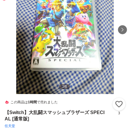
1
/
8
この商品は
1時間
で売れました
い
【Switch】大乱闘スマッシュブラザーズ SPECI
3
AL [通常版]
任天堂