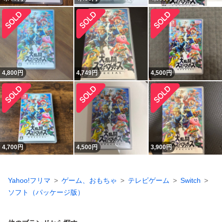
4,800
円
4,749
円
4,500
円
4,700
円
4,500
円
3,900
円
Yahoo!フリマ
ゲーム、おもちゃ
テレビゲーム
Switch
ソフト（パッケージ版）