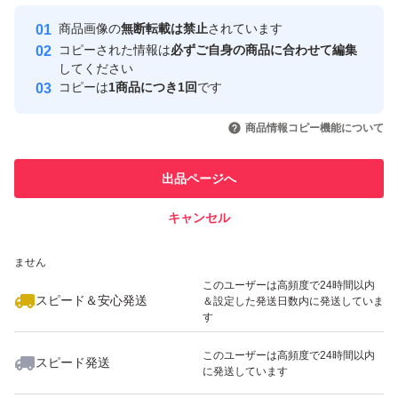
最大10%対象
最大10%対象
最大10%対象
Yahoo!フリマの基準をクリアした安
安心取引出品者
商品画像の
無断転載は禁止
されています
心・安全なユーザーです
コピーされた情報は
必ずご自身の商品に合わせて編集
取引実績
してください
コピーは
1商品につき1回
です
このユーザーはYahoo!フリマの取
取引実績◯+
いいね！
いいね！
4,300
円
4,600
円
4,720
円
引を完了させた実績があります
商品情報コピー機能について
最大10%対象
最大10%対象
最大10%対象
このユーザーは他フリマサービス
他フリマ実績◯+
出品ページへ
での取引実績があります
キャンセル
スピード&安心発送
いいね！
いいね！
4,700
※このバッジは実績に基づく表示であり、発送を保証しているものではあり
円
4,980
円
4,850
円
ません
最大10%対象
最大10%対象
このユーザーは高頻度で24時間以内
スピード＆安心発送
＆設定した発送日数内に発送していま
す
このユーザーは高頻度で24時間以内
スピード発送
に発送しています
いいね！
いいね！
4,900
円
4,600
円
4,830
円