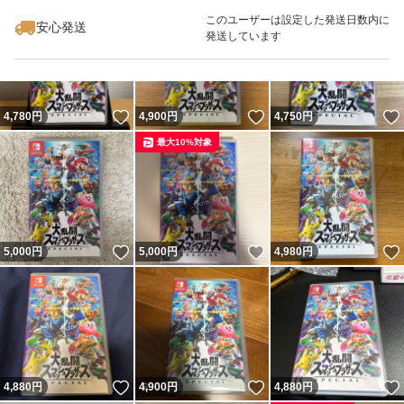
最大10%対象
このユーザーは設定した発送日数内に
安心発送
発送しています
いいね！
いいね！
4,780
円
4,900
円
4,750
円
最大10%対象
いいね！
いいね！
5,000
円
5,000
円
4,980
円
いいね！
いいね！
4,880
円
4,900
円
4,880
円