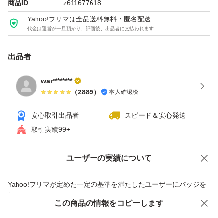
商品ID
z611677618
Yahoo!フリマは全品送料無料・匿名配送
代金は運営が一旦預かり、評価後、出品者に支払われます
出品者
war********
（
2889
）
本人確認済
安心取引出品者
スピード＆安心発送
取引実績99+
ユーザーの実績について
価格の相談
商品への質問
商品への質問からの値下げ交渉、不適切なカテゴリ変更依頼は禁止です
Yahoo!フリマが定めた一定の基準を満たしたユーザーにバッジを
付与しています
この商品をみている人にオススメ
この商品の情報をコピーします
安心取引出品者