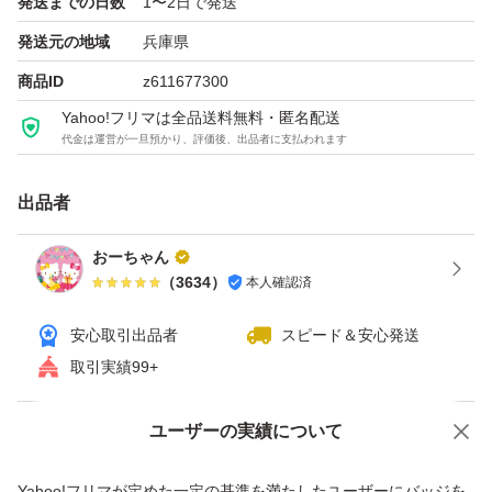
発送までの日数
1〜2日で発送
発送元の地域
兵庫県
商品ID
z611677300
Yahoo!フリマは全品送料無料・匿名配送
代金は運営が一旦預かり、評価後、出品者に支払われます
出品者
おーちゃん
（
3634
）
本人確認済
安心取引出品者
スピード＆安心発送
取引実績99+
ユーザーの実績について
価格の相談
商品への質問
商品への質問からの値下げ交渉、不適切なカテゴリ変更依頼は禁止です
Yahoo!フリマが定めた一定の基準を満たしたユーザーにバッジを