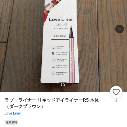
1
/
2
い
ラブ・ライナー リキッドアイライナーR5 本体
3
（ダークブラウン）
Love Liner
送料無料