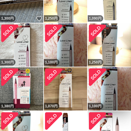
いいね！
1,300
円
1,250
円
1,090
円
1,300
円
1,100
円
1,250
円
1,380
円
1,070
円
1,100
円