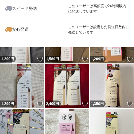
このユーザーは高頻度で24時間以内
スピード発送
に発送しています
いいね！
いいね！
1,200
円
1,200
円
1,350
円
このユーザーは設定した発送日数内に
安心発送
発送しています
いいね！
いいね！
1,200
円
1,580
円
1,209
円
いいね！
いいね！
1,299
円
2,400
円
1,350
円