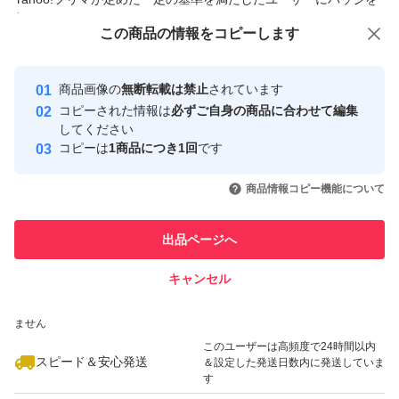
付与しています
この商品をみている人にオススメ
この商品の情報をコピーします
安心取引出品者
最大10%対象
最大10%対象
最大10%対象
Yahoo!フリマの基準をクリアした安
安心取引出品者
商品画像の
無断転載は禁止
されています
心・安全なユーザーです
コピーされた情報は
必ずご自身の商品に合わせて編集
取引実績
してください
コピーは
1商品につき1回
です
このユーザーはYahoo!フリマの取
取引実績◯+
いいね！
いいね！
1,250
円
1,250
円
1,200
円
引を完了させた実績があります
商品情報コピー機能について
このユーザーは他フリマサービス
他フリマ実績◯+
出品ページへ
での取引実績があります
キャンセル
スピード&安心発送
いいね！
いいね！
1,300
※このバッジは実績に基づく表示であり、発送を保証しているものではあり
円
1,580
円
1,300
円
ません
最大10%対象
このユーザーは高頻度で24時間以内
スピード＆安心発送
＆設定した発送日数内に発送していま
す