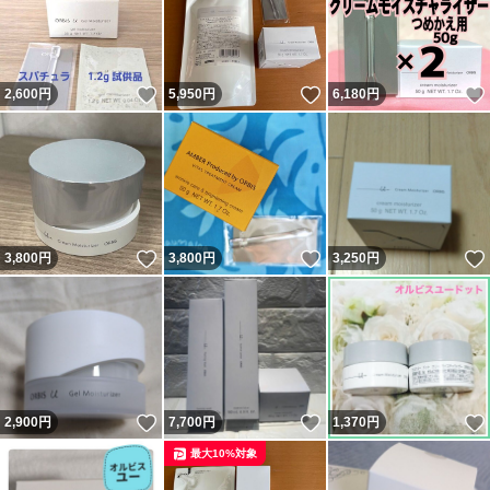
いいね！
いいね！
2,600
円
5,950
円
6,180
円
いいね！
いいね！
3,800
円
3,800
円
3,250
円
いいね！
いいね！
2,900
円
7,700
円
1,370
円
最大10%対象