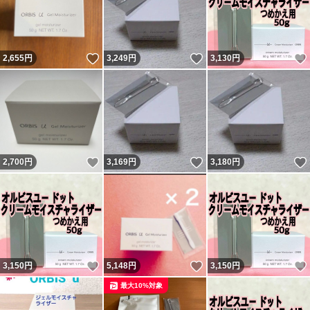
いいね！
いいね！
2,655
円
3,249
円
3,130
円
いいね！
いいね！
2,700
円
3,169
円
3,180
円
いいね！
いいね！
3,150
円
5,148
円
3,150
円
最大10%対象