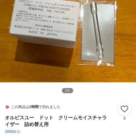
1
/
1
この商品は
1時間
で売れました
い
オルビスユー ドット クリームモイスチャラ
0
イザー 詰め替え用
ORBIS U.