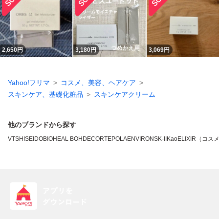
2,650
円
3,180
円
3,069
円
Yahoo!フリマ
コスメ、美容、ヘアケア
スキンケア、基礎化粧品
スキンケアクリーム
他のブランドから探す
VT
SHISEIDO
BIOHEAL BOH
DECORTE
POLA
ENVIRON
SK-II
Kao
ELIXIR（コス