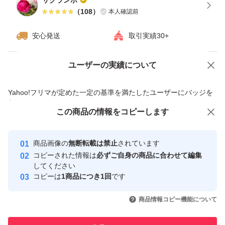
サクランボ
（
108
）
本人確認前
安心発送
取引実績30+
ユーザーの実績について
価格の相談
商品への質問
商品への質問からの値下げ交渉、不適切なカテゴリ変更依頼は禁止です
Yahoo!フリマが定めた一定の基準を満たしたユーザーにバッジを
付与しています
この商品をみている人にオススメ
この商品の情報をコピーします
安心取引出品者
最大10%対象
最大10%対象
最大10%対象
Yahoo!フリマの基準をクリアした安
安心取引出品者
商品画像の
無断転載は禁止
されています
心・安全なユーザーです
コピーされた情報は
必ずご自身の商品に合わせて編集
取引実績
してください
コピーは
1商品につき1回
です
このユーザーはYahoo!フリマの取
取引実績◯+
いいね！
いいね！
3,150
円
3,140
円
2,680
円
引を完了させた実績があります
商品情報コピー機能について
最大10%対象
最大10%対象
このユーザーは他フリマサービス