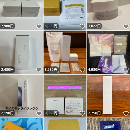
いいね！
いいね！
7,980
円
6,999
円
3,022
円
いいね！
いいね！
2,480
円
8,580
円
4,980
円
いいね！
いいね！
2,190
円
9,350
円
2,750
円