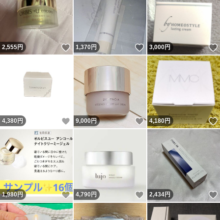
いいね！
いいね！
2,555
円
1,370
円
3,000
円
いいね！
いいね！
4,380
円
9,000
円
4,180
円
いいね！
いいね！
1,980
円
4,790
円
2,434
円