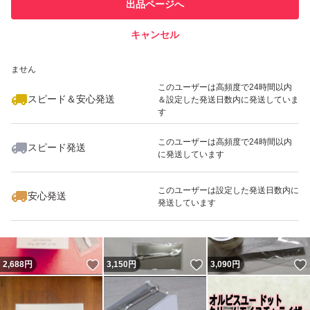
他フリマ実績◯+
出品ページへ
での取引実績があります
キャンセル
スピード&安心発送
いいね！
いいね！
3,150
※このバッジは実績に基づく表示であり、発送を保証しているものではあり
円
2,688
円
5,199
円
ません
最大10%対象
このユーザーは高頻度で24時間以内
スピード＆安心発送
＆設定した発送日数内に発送していま
す
このユーザーは高頻度で24時間以内
スピード発送
に発送しています
いいね！
いいね！
5,148
円
6,100
円
3,150
円
このユーザーは設定した発送日数内に
安心発送
発送しています
いいね！
いいね！
2,688
円
3,150
円
3,090
円