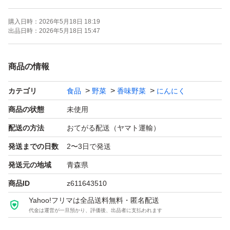
多少の皮剥け､痛んでいる物､大小ばらつきがある場合があ
購入日時：
2026年5月18日 18:19
ります。ご理解の上､購入のご検討を宜しくお願いしま
出品日時：
2026年5月18日 15:47
す。
商品の情報
注文頂き次第梱包致しますが､輸送中に芽や根が出る事が
カテゴリ
食品
野菜
香味野菜
にんにく
あります。カットしてご使用下さい。
商品の状態
未使用
箱にそのまま入れて発送しますのでご了承下さい。
配送の方法
おてがる配送（ヤマト運輸）
発送までの日数
2〜3日で発送
専用ページ依頼と値下げ不可
発送元の地域
青森県
商品ID
z611643510
#ニンニク#にんにく#ガーリック#福地ホワイト
Yahoo!フリマは全品送料無料・匿名配送
代金は運営が一旦預かり、評価後、出品者に支払われます