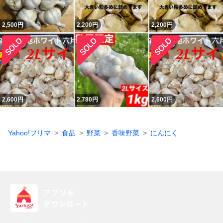
2,500
円
2,200
円
2,200
円
2,600
円
2,780
円
2,600
円
Yahoo!フリマ
食品
野菜
香味野菜
にんにく