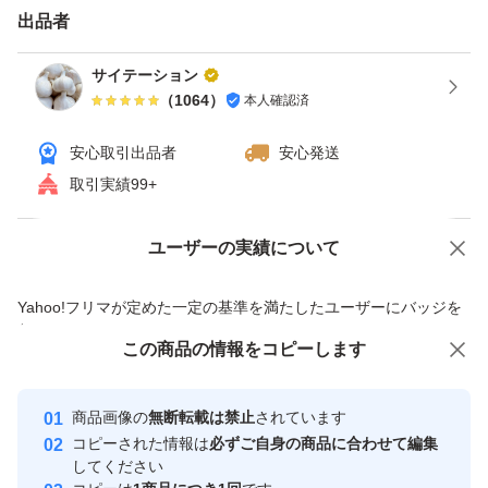
出品者
サイテーション
（
1064
）
本人確認済
安心取引出品者
安心発送
取引実績99+
ユーザーの実績について
価格の相談
商品への質問
商品への質問からの値下げ交渉、不適切なカテゴリ変更依頼は禁止です
Yahoo!フリマが定めた一定の基準を満たしたユーザーにバッジを
付与しています
この商品をみている人にオススメ
この商品の情報をコピーします
安心取引出品者
最大10%対象
Yahoo!フリマの基準をクリアした安
安心取引出品者
商品画像の
無断転載は禁止
されています
心・安全なユーザーです
コピーされた情報は
必ずご自身の商品に合わせて編集
取引実績
してください