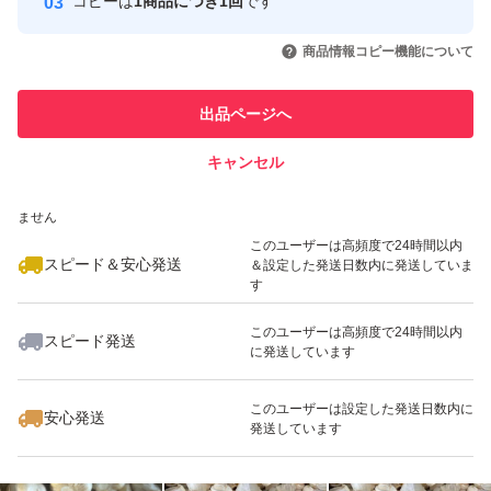
コピーは
1商品につき1回
です
このユーザーはYahoo!フリマの取
取引実績◯+
いいね！
いいね！
3,200
円
2,580
円
2,580
円
引を完了させた実績があります
商品情報コピー機能について
最大10%対象
最大10%対象
最大10%対象
このユーザーは他フリマサービス
他フリマ実績◯+
出品ページへ
での取引実績があります
キャンセル
スピード&安心発送
いいね！
いいね！
3,000
※このバッジは実績に基づく表示であり、発送を保証しているものではあり
円
2,780
円
2,800
円
ません
最大10%対象
最大10%対象
このユーザーは高頻度で24時間以内
スピード＆安心発送
＆設定した発送日数内に発送していま
す
このユーザーは高頻度で24時間以内
スピード発送
に発送しています
いいね！
いいね！
2,800
円
2,700
円
2,800
円
最大10%対象
最大10%対象
このユーザーは設定した発送日数内に
安心発送
発送しています