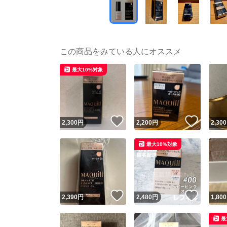
この商品をみている人にオススメ
最大10%対象
いいね！
いいね
2,300
円
2,200
円
2,300
最大10%対象
いいね！
いいね
2,390
円
2,480
円
1,800
最