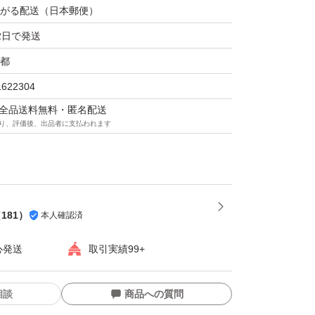
がる配送（日本郵便）
2日で発送
都
1622304
マは全品送料無料・匿名配送
り、評価後、出品者に支払われます
（
181
）
本人確認済
心発送
取引実績99+
相談
商品への質問