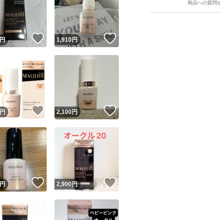
商品への質問
！
いいね！
いいね！
円
1,910
円
ユーザーの実績について
！
いいね！
いいね！
円
2,100
円
o!フリマが定めた一定の基準を満たしたユーザーにバッジを付与しています
出品者
この商品の情報をコピーします
取引出品者
Yahoo!フリマの基準をクリアした安心・安全なユーザーです
！
いいね！
いいね！
商品画像の
無断転載は禁止
されています
円
2,900
円
コピーされた情報は
必ずご自身の商品に合わせて編集
してください
コピーは
1商品につき1回
です
実績◯+
このユーザーはYahoo!フリマの取引を完了させた実績があり