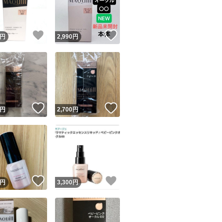
商品情報コピー機
リマ実績◯+
このユーザーは他フリマサービスでの取引実績があります
！
いいね！
いいね！
円
2,990
円
出品ページへ
&安心発送
キャンセル
ジは実績に基づく表示であり、発送を保証しているものではありません
このユーザーは高頻度で24時間以内＆設定した発送日数内に
ード＆安心発送
ます
！
いいね！
いいね！
円
2,700
円
ード発送
このユーザーは高頻度で24時間以内に発送しています
発送
このユーザーは設定した発送日数内に発送しています
！
いいね！
いいね！
円
3,300
円