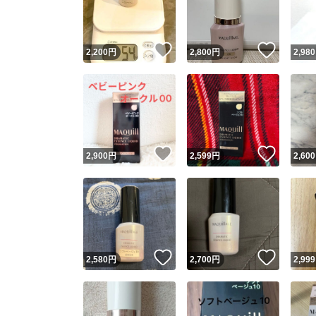
他フ
いいね！
いいね
2,200
円
2,800
円
2,980
スピード
※このバッ
スピ
いいね！
いいね
2,900
円
2,599
円
2,600
スピ
安心
いいね！
いいね
2,580
円
2,700
円
2,999