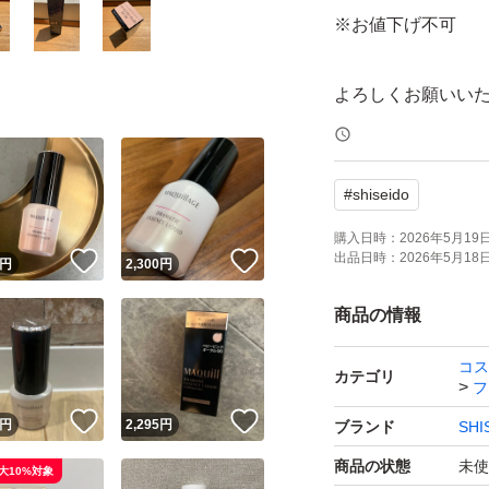
※お値下げ不可
よろしくお願いい
マキアージュ ド
#
shiseido
ヒアルロン酸コラ
極上つるん肌を叶
購入日時：
2026年5月19日 
出品日時：
2026年5月18日 
！
いいね！
いいね！
円
2,300
円
SPF50+ PA++++
日焼け止めファン
商品の情報
紫外線対策
コス
カテゴリ
フ
！
いいね！
いいね！
円
2,295
円
ブランド
SHI
商品の状態
未使
大10%対象