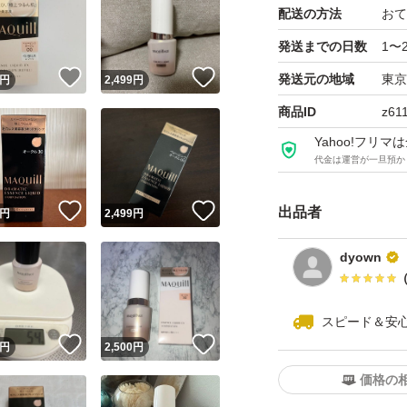
配送の方法
おて
発送までの日数
1〜
！
いいね！
いいね！
発送元の地域
東京
円
2,499
円
商品ID
z61
Yahoo!フリ
代金は運営が一旦預か
！
いいね！
いいね！
出品者
円
2,499
円
dyown
スピード＆安
！
いいね！
いいね！
円
2,500
円
価格の