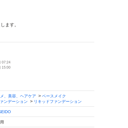
たします。
ラマティックエッセンスリキッド
ーゲン美容成分ファンデーション
える毛穴レス美容液リキッドファンデーション
07:24
15:00
デ
メ、美容、ヘアケア
ベースメイク
ァンデーション
リキッドファンデーション
SEIDO
用