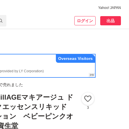
Yahoo! JAPAN
ログイン
出品
Overseas Visitors
(provided by LY Corporation)
で売れました
illAGEマキアージュ ド
いいね！
クエッセンスリキッド
3
ション ベビーピンクオ
0資生堂