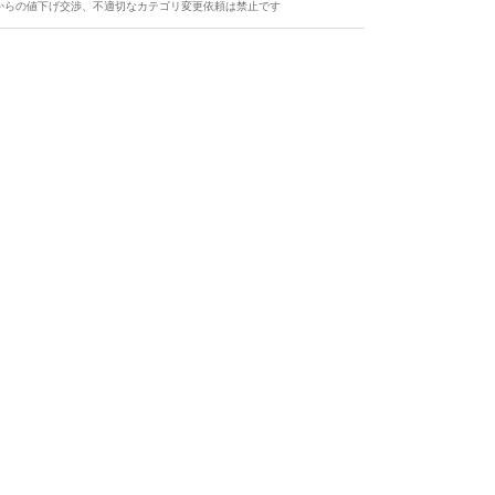
からの値下げ交渉、不適切なカテゴリ変更依頼は禁止です
ます