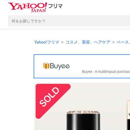
Yahoo!フリマ
コスメ、美容、ヘアケア
ベース
Buyee - A multilingual purchas