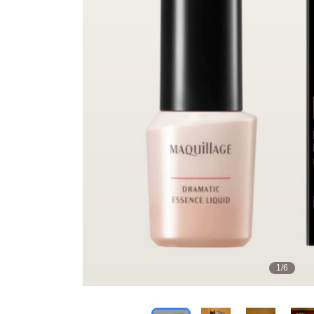
1
/
6