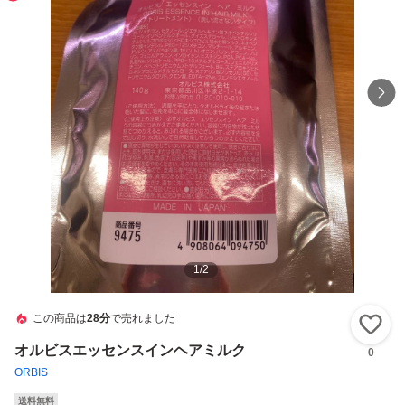
1
/
2
この商品は
28分
で売れました
い
オルビスエッセンスインヘアミルク
0
ORBIS
送料無料