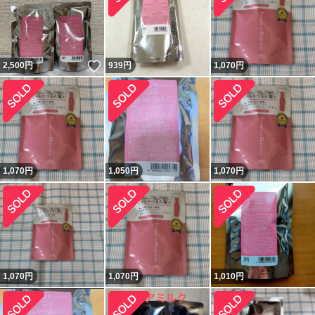
いいね！
2,500
円
939
円
1,070
円
1,070
円
1,050
円
1,070
円
1,070
円
1,070
円
1,010
円