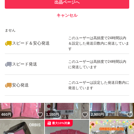
他フリマ実績◯+
出品ページへ
での取引実績があります
キャンセル
スピード&安心発送
いいね！
いいね！
1,050
※このバッジは実績に基づく表示であり、発送を保証しているものではあり
円
1,080
円
1,079
円
ません
最大10%対象
最大10%対象
このユーザーは高頻度で24時間以内
スピード＆安心発送
＆設定した発送日数内に発送していま
す
このユーザーは高頻度で24時間以内
スピード発送
に発送しています
いいね！
いいね！
2,000
円
770
円
1,150
円
最大10%対象
このユーザーは設定した発送日数内に
安心発送
発送しています
いいね！
いいね！
460
円
1,100
円
2,900
円
最大10%対象