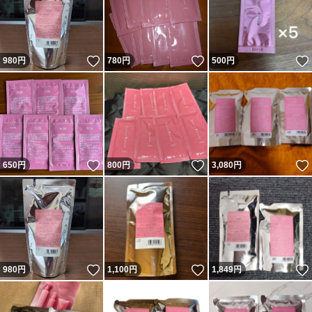
いいね！
いいね！
980
円
780
円
500
円
いいね！
いいね！
650
円
800
円
3,080
円
いいね！
いいね！
980
円
1,100
円
1,849
円