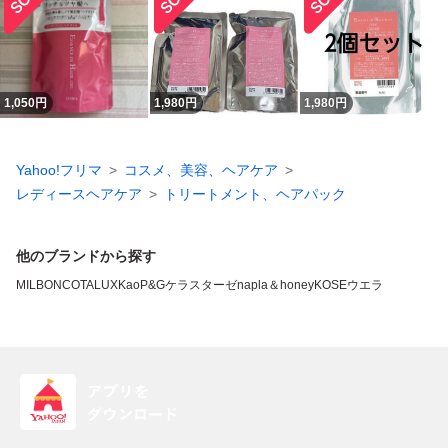
1,050
円
1,980
円
1,980
円
Yahoo!フリマ
コスメ、美容、ヘアケア
レディースヘアケア
トリートメント、ヘアパック
他のブランドから探す
MILBON
COTA
LUX
Kao
P&G
ケラスターゼ
napla
＆honey
KOSE
ウエラ