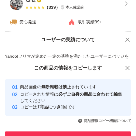
kana
（
339
）
本人確認前
安心発送
取引実績99+
ユーザーの実績について
価格の相談
商品への質問
商品への質問からの値下げ交渉、不適切なカテゴリ変更依頼は禁止です
Yahoo!フリマが定めた一定の基準を満たしたユーザーにバッジを
付与しています
この商品をみている人にオススメ
この商品の情報をコピーします
安心取引出品者
最大10%対象
最大10%対象
最大10%対象
Yahoo!フリマの基準をクリアした安
安心取引出品者
商品画像の
無断転載は禁止
されています
心・安全なユーザーです
コピーされた情報は
必ずご自身の商品に合わせて編集
取引実績
してください
コピーは
1商品につき1回
です
このユーザーはYahoo!フリマの取
取引実績◯+
いいね！
いいね！
1,070
円
939
円
880
円
引を完了させた実績があります
商品情報コピー機能について
最大10%対象
このユーザーは他フリマサービス