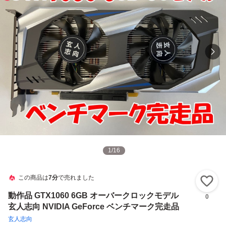
1
/
16
この商品は
7分
で売れました
い
動作品 GTX1060 6GB オーバークロックモデル
0
玄人志向 NVIDIA GeForce ベンチマーク完走品
玄人志向