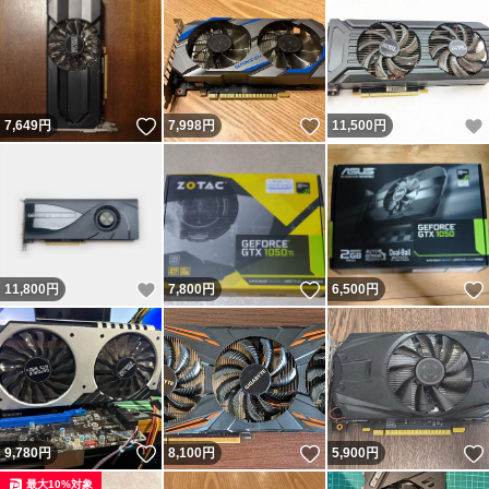
いいね！
いいね！
7,649
円
7,998
円
11,500
円
いいね！
いいね！
11,800
円
7,800
円
6,500
円
いいね！
いいね！
9,780
円
8,100
円
5,900
円
最大10%対象