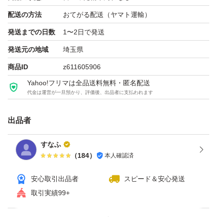
補助電源 ：6pin
配送の方法
おてがる配送（ヤマト運輸）
ブラケット：フルハイトブラケット
発送までの日数
1〜2日で発送
発送元の地域
埼玉県
詳細の仕様はWebなどでお調べください。
商品ID
z611605906
Yahoo!フリマは全品送料無料・匿名配送
こちらの環境で動作しましたが、落札者様の環境での動作
代金は運営が一旦預かり、評価後、出品者に支払われます
保証はできませんのでご了承ください。
出品者
動作確認は素人確認になり、すべての機能を確認できてい
ません。
すなふ
見落としなどある可能性がございます。
（
184
）
本人確認済
中古品および素人確認のため、見落としの瑕疵がありまし
安心取引出品者
スピード＆安心発送
てもご了承ください。
取引実績99+
マザーボードのBIOS/UEFIの設定、OS設定、機器相性に