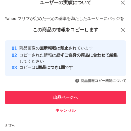
ユーザーの実績について
価格の相談
商品への質問
対して知識のある方向けの商品となります。
商品への質問からの値下げ交渉、不適切なカテゴリ変更依頼は禁止です
Yahoo!フリマが定めた一定の基準を満たしたユーザーにバッジを
付与しています
差し替え被害防止および破壊被害防止のため、返品致しか
この商品をみている人にオススメ
この商品の情報をコピーします
安心取引出品者
ねます。
最大10%対象
最大10%対象
最大10%対象
Yahoo!フリマの基準をクリアした安
安心取引出品者
商品画像の
無断転載は禁止
されています
心・安全なユーザーです
宅急便コンパクトでの発送予定です。
コピーされた情報は
必ずご自身の商品に合わせて編集
取引実績
してください
梱包資材はリサイクル品や新聞紙を使います。
コピーは
1商品につき1回
です
このユーザーはYahoo!フリマの取
取引実績◯+
いいね！
いいね！
9,500
円
6,200
円
7,300
円
引を完了させた実績があります
商品情報コピー機能について
以上の内容をご了承いただける方のみ購入をしてくださ
最大10%対象
最大10%対象
い。
このユーザーは他フリマサービス
他フリマ実績◯+
出品ページへ
での取引実績があります
キャンセル
納得いただけない方は、申し訳ありませんが他の出品者様
スピード&安心発送
から購入してください。
いいね！
いいね！
8,000
※このバッジは実績に基づく表示であり、発送を保証しているものではあり
円
6,600
円
10,500
円
ません
最大10%対象