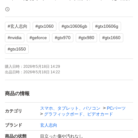
平常時はコイル鳴き聞こえず）
#
玄人志向
#
gtx1060
#
gtx10606gb
#
gtx10606g
出品にあたり動作確認は下記のとおり
・FF14、FF15ベンチマークを実行して完走するのを確認
#
nvidia
#
geforce
#
gtx970
#
gtx980
#
gtx1660
・FFベンチマーク1時間完走を確認
#
gtx1650
・すべての出力端子から映像出力されることを確認
購入日時：
2026年5月18日 14:29
出品日時：
2026年5月18日 14:22
メーカー ：玄人志向
商品 ：GTX1060 OC PCI-E 6GB GDDR5 192Bit w/
商品の情報
DP/HDMI/DVI-D
型番 ：GF-GTX1060-E6GB/OC2/DF
スマホ、タブレット、パソコン
PCパーツ
カテゴリ
グラフィックボード、ビデオカード
ＧＰＵ ：NVIDIA GeForce GTX1060
ブランド
玄人志向
メモリ ：6GB GDDR5
接続端子 ：DisplayPort x1、HDMI x1、DVI x1
商品の状態
目立った傷や汚れなし