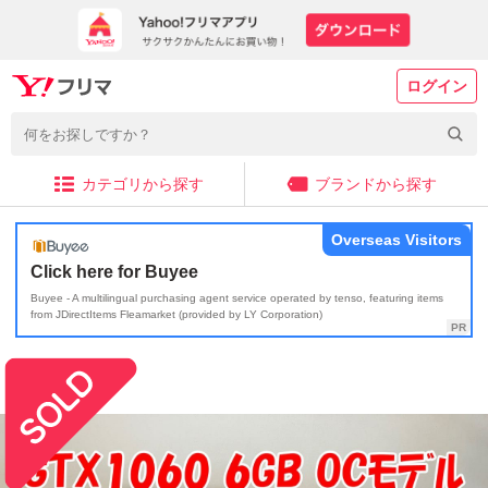
ログイン
カテゴリから探す
ブランドから探す
Overseas Visitors
Click here for Buyee
Buyee - A multilingual purchasing agent service operated by tenso, featuring items
from JDirectItems Fleamarket (provided by LY Corporation)