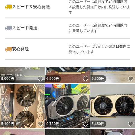
このユーザーは高頻度で24時間以内
スピード＆安心発送
＆設定した発送日数内に発送していま
不安がある方、神経質な方はお控えください。
す
このユーザーは高頻度で24時間以内
スピード発送
に発送しています
いいね！
いいね！
10,500
円
5,500
円
5,800
円
このユーザーは設定した発送日数内に
安心発送
発送しています
いいね！
いいね！
9,000
円
6,900
円
9,500
円
いいね！
いいね！
5,100
円
9,780
円
5,450
円