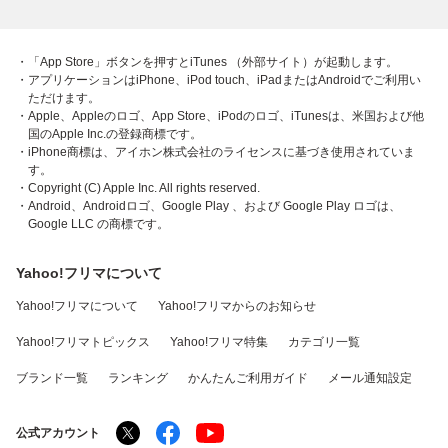
・「App Store」ボタンを押すとiTunes （外部サイト）が起動します。
・アプリケーションはiPhone、iPod touch、iPadまたはAndroidでご利用い
ただけます。
・Apple、Appleのロゴ、App Store、iPodのロゴ、iTunesは、米国および他
国のApple Inc.の登録商標です。
・iPhone商標は、アイホン株式会社のライセンスに基づき使用されていま
す。
・Copyright (C) Apple Inc. All rights reserved.
・Android、Androidロゴ、Google Play 、および Google Play ロゴは、
Google LLC の商標です。
Yahoo!フリマについて
Yahoo!フリマについて
Yahoo!フリマからのお知らせ
Yahoo!フリマトピックス
Yahoo!フリマ特集
カテゴリ一覧
ブランド一覧
ランキング
かんたんご利用ガイド
メール通知設定
公式アカウント