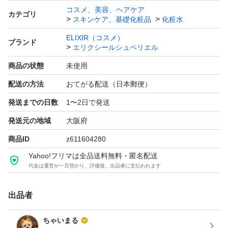
コスメ、美容、ヘアケア
カテゴリ
スキンケア、基礎化粧品
化粧水
ELIXIR（コスメ）
ブランド
エリクシールシュペリエル
商品の状態
未使用
配送の方法
おてがる配送（日本郵便）
発送までの日数
1〜2日で発送
発送元の地域
大阪府
商品ID
z611604280
Yahoo!フリマは全品送料無料・匿名配送
代金は運営が一旦預かり、評価後、出品者に支払われます
出品者
ちゃいまる