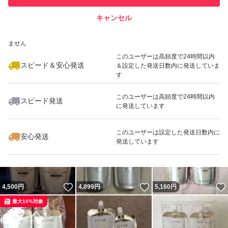
キャンセル
スピード&安心発送
いいね！
いいね！
4,300
※このバッジは実績に基づく表示であり、発送を保証しているものではあり
円
4,550
円
4,900
円
ません
最大10%対象
このユーザーは高頻度で24時間以内
スピード＆安心発送
＆設定した発送日数内に発送していま
す
このユーザーは高頻度で24時間以内
スピード発送
に発送しています
いいね！
いいね！
4,999
円
4,100
円
4,700
円
このユーザーは設定した発送日数内に
安心発送
発送しています
いいね！
いいね！
4,500
円
4,899
円
5,160
円
最大10%対象