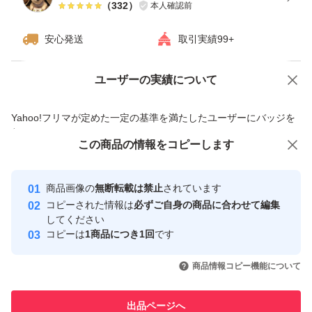
（
332
）
本人確認前
安心発送
取引実績99+
ユーザーの実績について
価格の相談
商品への質問
商品への質問からの値下げ交渉、不適切なカテゴリ変更依頼は禁止です
Yahoo!フリマが定めた一定の基準を満たしたユーザーにバッジを
付与しています
この商品をみている人にオススメ
この商品の情報をコピーします
安心取引出品者
最大10%対象
最大10%対象
Yahoo!フリマの基準をクリアした安
安心取引出品者
商品画像の
無断転載は禁止
されています
心・安全なユーザーです
コピーされた情報は
必ずご自身の商品に合わせて編集
取引実績
してください
コピーは
1商品につき1回
です
このユーザーはYahoo!フリマの取
取引実績◯+
いいね！
いいね！
4,300
円
4,780
円
4,300
円
引を完了させた実績があります
商品情報コピー機能について
最大10%対象
このユーザーは他フリマサービス
他フリマ実績◯+
出品ページへ
での取引実績があります