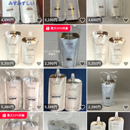
いいね！
いいね！
4,490
円
5,100
円
4,600
円
最大10%対象
いいね！
いいね！
5,350
円
2,390
円
5,350
円
いいね！
いいね！
5,380
円
5,199
円
2,390
円
最大10%対象