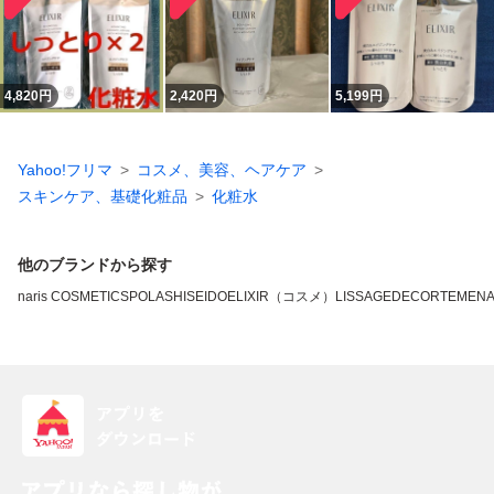
4,820
円
2,420
円
5,199
円
Yahoo!フリマ
コスメ、美容、ヘアケア
スキンケア、基礎化粧品
化粧水
他のブランドから探す
naris COSMETICS
POLA
SHISEIDO
ELIXIR（コスメ）
LISSAGE
DECORTE
MEN