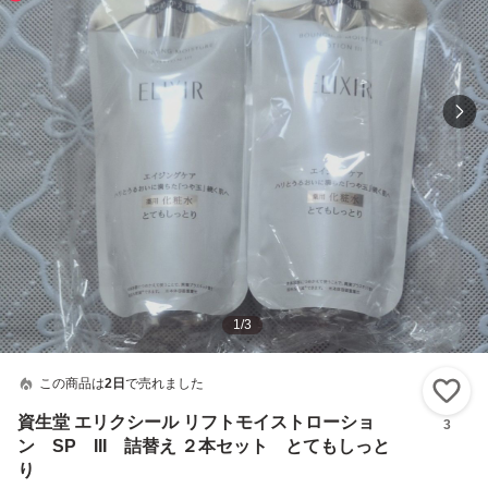
1
/
3
この商品は
2日
で売れました
い
資生堂 エリクシール リフトモイストローショ
3
ン SP III 詰替え ２本セット とてもしっと
り