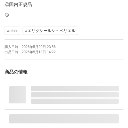
◎国内正規品
◎新品未開封
◎ゆうパケットプラスにて発送いたします。
#
elixir
#
エリクシールシュペリエル
他のお品と同時購入の時のみ送料分をお値下げさせて頂き
購入日時：
2026年5月20日 23:56
ます。
出品日時：
2026年5月18日 14:22
よろしくお願い致します☆
商品の情報
エリクシール シュペリエル リフトモイスト ローション S
P（III とてもしっとり）詰替用/150ml
ブランド：ELIXIR（コスメ） エリクシールシュペリエル