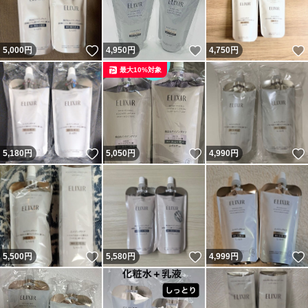
いいね！
いいね！
5,000
円
4,950
円
4,750
円
最大10%対象
いいね！
いいね！
5,180
円
5,050
円
4,990
円
いいね！
いいね！
5,500
円
5,580
円
4,999
円