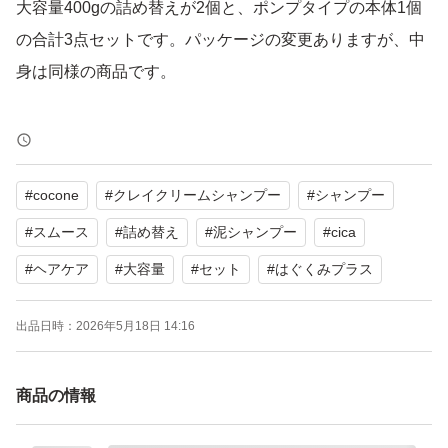
大容量400gの詰め替えが2個と、ポンプタイプの本体1個
の合計3点セットです。パッケージの変更ありますが、中
身は同様の商品です。
【ブランド】cocone
【商品名】クレイクリームシャンプー スムース
#
cocone
#
クレイクリームシャンプー
#
シャンプー
【内容量】本体380g、詰め替え400g×2
【商品の状態】未使用
#
スムース
#
詰め替え
#
泥シャンプー
#
cica
【カラー】ピンク系
#
ヘアケア
#
大容量
#
セット
#
はぐくみプラス
よろしくお願いいたします。
出品日時：
2026年5月18日 14:16
商品の情報