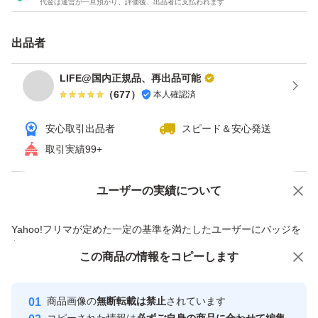
代金は運営が一旦預かり、評価後、出品者に支払われます
出品者
LIFE@国内正規品、再出品可能
（
677
）
本人確認済
安心取引出品者
スピード＆安心発送
取引実績99+
ユーザーの実績について
価格の相談
商品への質問
商品への質問からの値下げ交渉、不適切なカテゴリ変更依頼は禁止です
Yahoo!フリマが定めた一定の基準を満たしたユーザーにバッジを
付与しています
この商品をみている人にオススメ
この商品の情報をコピーします
安心取引出品者
最大10%対象
最大10%対象
最大10%対象
Yahoo!フリマの基準をクリアした安
安心取引出品者
商品画像の
無断転載は禁止
されています
心・安全なユーザーです