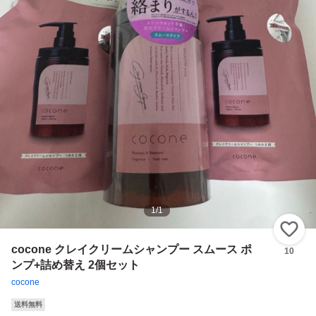
1
/
1
い
cocone クレイクリームシャンプー スムース ポ
10
ンプ+詰め替え 2個セット
cocone
送料無料