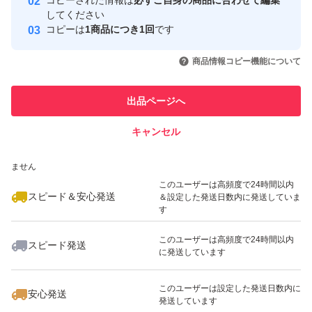
コピーされた情報は
必ずご自身の商品に合わせて編集
取引実績
してください
コピーは
1商品につき1回
です
このユーザーはYahoo!フリマの取
取引実績◯+
いいね！
いいね！
5,000
円
5,000
円
4,900
円
引を完了させた実績があります
商品情報コピー機能について
このユーザーは他フリマサービス
他フリマ実績◯+
出品ページへ
での取引実績があります
キャンセル
スピード&安心発送
いいね！
いいね！
5,000
※このバッジは実績に基づく表示であり、発送を保証しているものではあり
円
5,000
円
5,480
円
ません
このユーザーは高頻度で24時間以内
スピード＆安心発送
＆設定した発送日数内に発送していま
す
このユーザーは高頻度で24時間以内
スピード発送
に発送しています
いいね！
いいね！
9,000
円
5,399
円
5,700
円
このユーザーは設定した発送日数内に
安心発送
発送しています