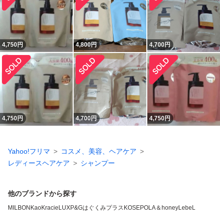
4,750
円
4,800
円
4,700
円
4,750
円
4,700
円
4,750
円
Yahoo!フリマ
コスメ、美容、ヘアケア
レディースヘアケア
シャンプー
他のブランドから探す
MILBON
Kao
Kracie
LUX
P&G
はぐくみプラス
KOSE
POLA
＆honey
LebeL