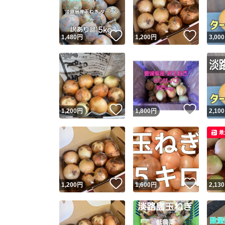
他フ
いいね！
いいね
1,480
円
1,200
円
3,000
スピード
※このバッ
スピ
いいね！
いいね
1,200
円
1,800
円
2,100
スピ
最
安心
いいね！
いいね
1,200
円
1,600
円
2,130