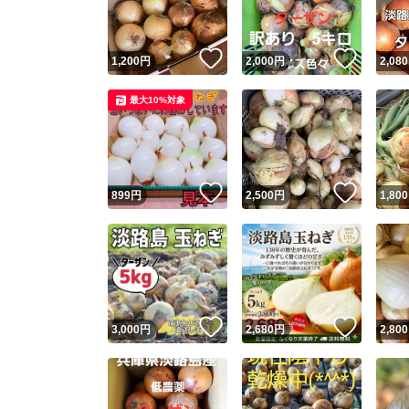
いいね！
いいね
1,200
円
2,000
円
2,080
最大10%対象
いいね！
いいね
899
円
2,500
円
1,800
いいね！
いいね
3,000
円
2,680
円
2,800