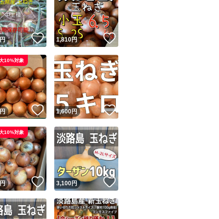
！
いいね！
いいね！
円
1,810
円
大10%対象
ユーザーの実績について
！
いいね！
いいね！
円
1,600
円
o!フリマが定めた一定の基準を満たしたユーザーにバッジを付与しています
大10%対象
出品者
この商品の情報をコピーします
取引出品者
Yahoo!フリマの基準をクリアした安心・安全なユーザーです
！
いいね！
いいね！
商品画像の
無断転載は禁止
されています
円
3,100
円
コピーされた情報は
必ずご自身の商品に合わせて編集
してください
コピーは
1商品につき1回
です
実績◯+
このユーザーはYahoo!フリマの取引を完了させた実績があり