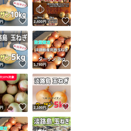
商品情報コピー機
リマ実績◯+
このユーザーは他フリマサービスでの取引実績があります
！
いいね！
いいね！
円
2,400
円
出品ページへ
&安心発送
キャンセル
ジは実績に基づく表示であり、発送を保証しているものではありません
このユーザーは高頻度で24時間以内＆設定した発送日数内に
ード＆安心発送
ます
！
いいね！
いいね！
円
1,780
円
ード発送
このユーザーは高頻度で24時間以内に発送しています
大10%対象
発送
このユーザーは設定した発送日数内に発送しています
！
いいね！
いいね！
円
2,100
円