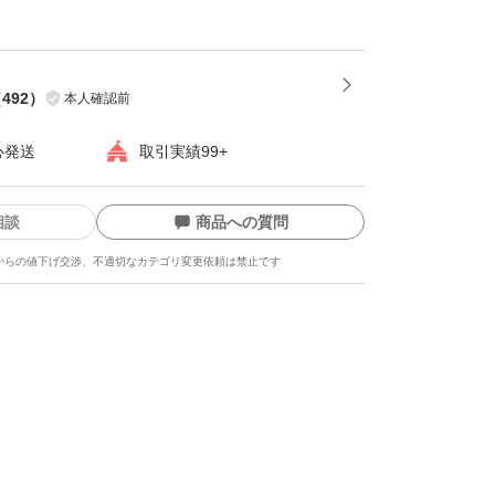
（
492
）
本人確認前
心発送
取引実績99+
相談
商品への質問
からの値下げ交渉、不適切なカテゴリ変更依頼は禁止です