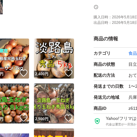
品種:七宝（早生）
重量:箱込み約3kg
購入日時：
2026年5月18日 
出品日時：
2026年5月18日 
保存性を高める為
商品の情報
態での発送となり
カテゴリ
食品
風通しの良い日陰
商品の状態
目立
！
いいね！
いいね！
い。
円
2,400
円
配送の方法
おて
発送までの日数
1〜
★配送状況により
発送元の地域
兵庫
商品ID
z61
！
いいね！
いいね！
Yahoo!フリ
円
2,500
円
代金は運営が一旦預か