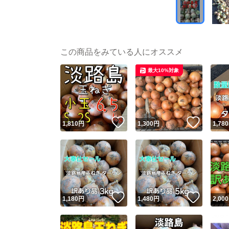
この商品をみている人にオススメ
最大10%対象
いいね！
いいね
1,810
円
1,300
円
1,780
いいね！
いいね
1,180
円
1,480
円
2,000