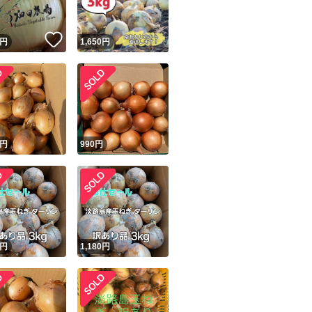
！
いいね！
円
1,650
円
円
990
円
円
1,180
円