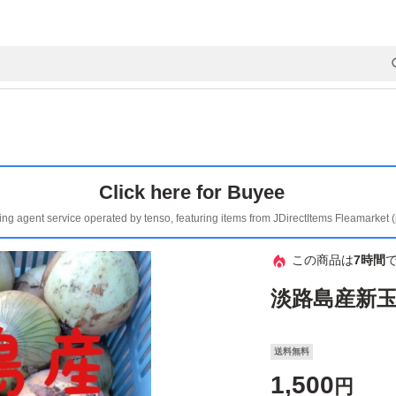
Click here for Buyee
ing agent service operated by tenso, featuring items from JDirectItems Fleamarket 
この商品は
7時間
淡路島産新玉
送料無料
1,500
円