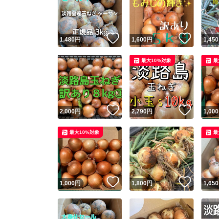
いいね！
いいね
1,480
円
1,600
円
1,450
最大10%対象
最
いいね！
いいね
2,000
円
2,790
円
1,000
Yaho
最大10%対象
最
安心取引
安心
いいね！
いいね
1,000
円
1,800
円
1,650
取引実績
取引