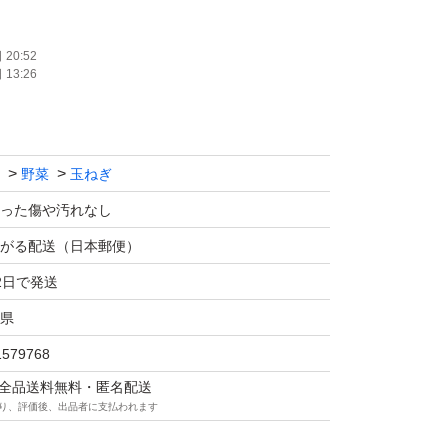
20:52
13:26
、薄皮を残してありますので少し土が付いた状
ます。
野菜
玉ねぎ
か冷蔵庫にて保存しお早めにお召し上がり下さ
った傷や汚れなし
がる配送（日本郵便）
2日で発送
傷みが発生する恐れがありますのでご了承下さ
県
1579768
マは全品送料無料・匿名配送
り、評価後、出品者に支払われます