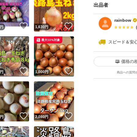
出品者
rainbow
！
いいね！
いいね！
円
1,630
円
最大10%対象
スピード＆安
価格の
！
いいね！
いいね！
円
1,000
円
商品への質問
！
いいね！
いいね！
円
2,080
円