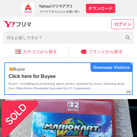
ログイン
カテゴリから探す
ブランドから探す
Overseas Visitors
Click here for Buyee
Buyee - A multilingual purchasing agent service operated by tenso, featuring items
from JDirectItems Fleamarket (provided by LY Corporation)