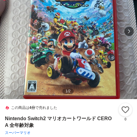
1
/
2
この商品は
4分
で売れました
い
Nintendo Switch2 マリオカートワールド CERO
0
A 全年齢対象
スーパーマリオ