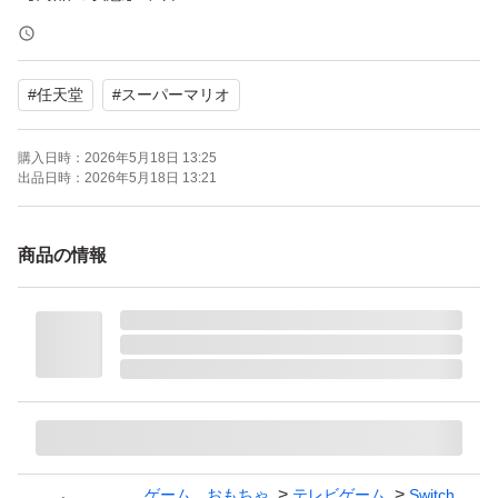
【カラー】マルチカラー
【CEROレーティング】A（全年齢対象）
#
任天堂
#
スーパーマリオ
よろしくお願いいたします。
購入日時：
2026年5月18日 13:25
出品日時：
2026年5月18日 13:21
発送はネコポス発送予定しております。
商品の情報
ゲーム、おもちゃ
テレビゲーム
Switch