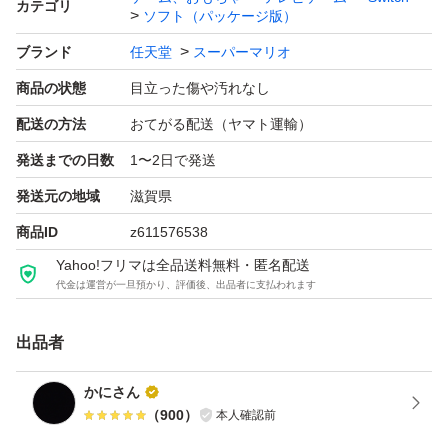
カテゴリ
ソフト（パッケージ版）
ブランド
任天堂
スーパーマリオ
商品の状態
目立った傷や汚れなし
配送の方法
おてがる配送（ヤマト運輸）
発送までの日数
1〜2日で発送
発送元の地域
滋賀県
商品ID
z611576538
Yahoo!フリマは全品送料無料・匿名配送
代金は運営が一旦預かり、評価後、出品者に支払われます
出品者
かにさん
（
900
）
本人確認前