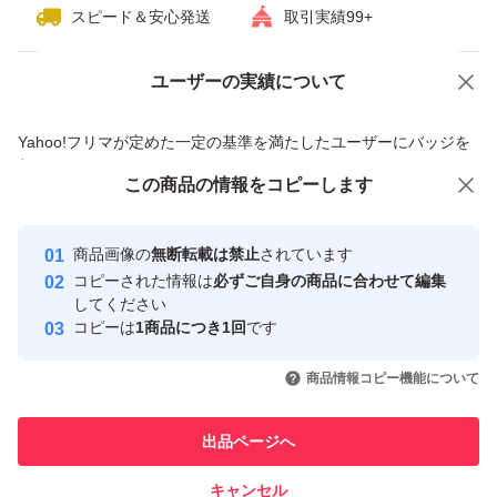
スピード＆安心発送
取引実績99+
ユーザーの実績について
価格の相談
商品への質問
商品への質問からの値下げ交渉、不適切なカテゴリ変更依頼は禁止です
Yahoo!フリマが定めた一定の基準を満たしたユーザーにバッジを
付与しています
この商品をみている人にオススメ
この商品の情報をコピーします
安心取引出品者
最大10%対象
最大10%対象
Yahoo!フリマの基準をクリアした安
安心取引出品者
商品画像の
無断転載は禁止
されています
心・安全なユーザーです
コピーされた情報は
必ずご自身の商品に合わせて編集
取引実績
してください
コピーは
1商品につき1回
です
このユーザーはYahoo!フリマの取
取引実績◯+
いいね！
いいね！
7,300
円
7,199
円
7,300
円
引を完了させた実績があります
商品情報コピー機能について
最大10%対象
最大10%対象
このユーザーは他フリマサービス
他フリマ実績◯+
出品ページへ
での取引実績があります
キャンセル
スピード&安心発送