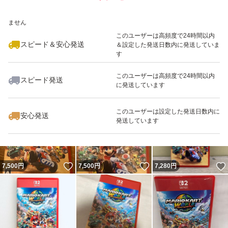
いいね！
いいね！
7,250
※このバッジは実績に基づく表示であり、発送を保証しているものではあり
円
8,225
円
8,300
円
ません
最大10%対象
このユーザーは高頻度で24時間以内
スピード＆安心発送
＆設定した発送日数内に発送していま
す
このユーザーは高頻度で24時間以内
スピード発送
に発送しています
いいね！
いいね！
7,555
円
7,340
円
7,200
円
このユーザーは設定した発送日数内に
安心発送
発送しています
いいね！
いいね！
7,500
円
7,500
円
7,280
円