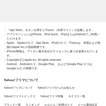
・「App Store」ボタンを押すとiTunes （外部サイト）が起動します。
・アプリケーションはiPhone、iPod touch、iPadまたはAndroidでご利用い
ただけます。
・Apple、Appleのロゴ、App Store、iPodのロゴ、iTunesは、米国および他
国のApple Inc.の登録商標です。
・iPhone商標は、アイホン株式会社のライセンスに基づき使用されていま
す。
・Copyright (C) Apple Inc. All rights reserved.
・Android、Androidロゴ、Google Play 、および Google Play ロゴは、
Google LLC の商標です。
Yahoo!フリマについて
Yahoo!フリマについて
Yahoo!フリマからのお知らせ
Yahoo!フリマトピックス
Yahoo!フリマ特集
カテゴリ一覧
ブランド一覧
ランキング
かんたんご利用ガイド
メール通知設定