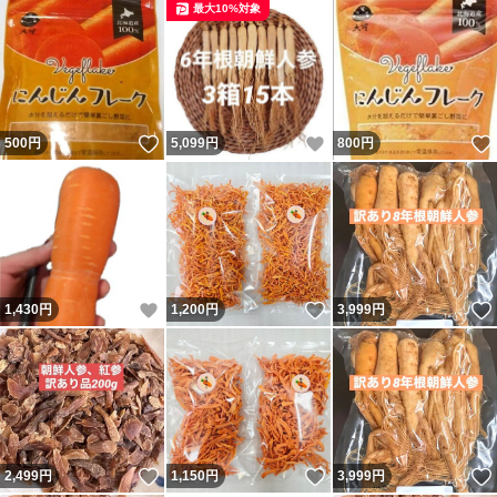
最大10%対象
いいね！
いいね！
500
円
5,099
円
800
円
いいね！
いいね！
1,430
円
1,200
円
3,999
円
いいね！
いいね！
2,499
円
1,150
円
3,999
円