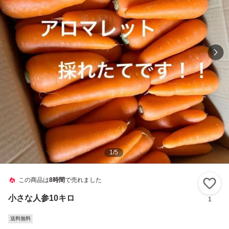
1
/
5
この商品は
8時間
で売れました
い
小さな人参10キロ
1
送料無料