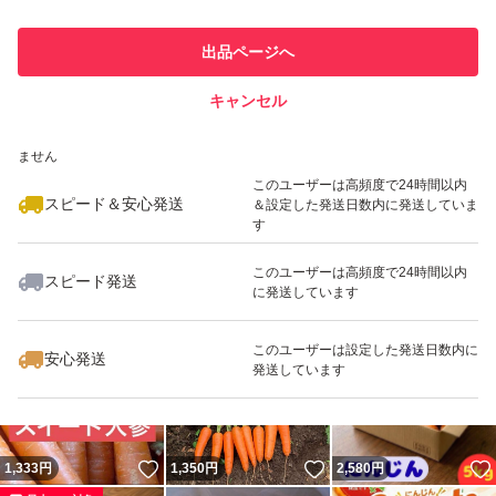
最大10%対象
最大10%対象
このユーザーは他フリマサービス
他フリマ実績◯+
出品ページへ
での取引実績があります
キャンセル
スピード&安心発送
いいね！
いいね！
1,680
※このバッジは実績に基づく表示であり、発送を保証しているものではあり
円
3,580
円
3,200
円
ません
このユーザーは高頻度で24時間以内
スピード＆安心発送
＆設定した発送日数内に発送していま
す
このユーザーは高頻度で24時間以内
スピード発送
に発送しています
いいね！
いいね！
3,000
円
3,200
円
3,000
円
最大10%対象
最大10%対象
このユーザーは設定した発送日数内に
安心発送
発送しています
いいね！
いいね！
1,333
円
1,350
円
2,580
円