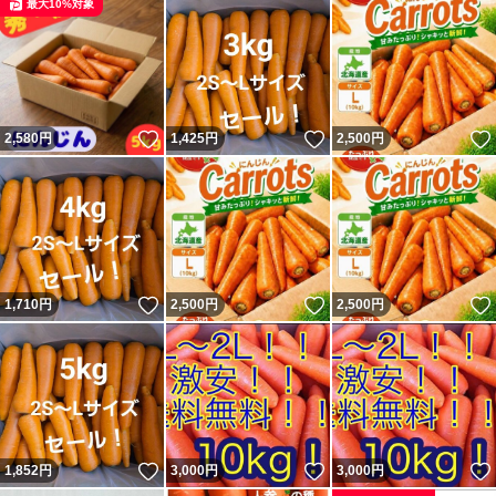
最大10%対象
いいね！
いいね！
2,580
円
1,425
円
2,500
円
いいね！
いいね！
1,710
円
2,500
円
2,500
円
いいね！
いいね！
1,852
円
3,000
円
3,000
円