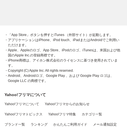
・「App Store」ボタンを押すとiTunes （外部サイト）が起動します。
・アプリケーションはiPhone、iPod touch、iPadまたはAndroidでご利用い
ただけます。
・Apple、Appleのロゴ、App Store、iPodのロゴ、iTunesは、米国および他
国のApple Inc.の登録商標です。
・iPhone商標は、アイホン株式会社のライセンスに基づき使用されていま
す。
・Copyright (C) Apple Inc. All rights reserved.
・Android、Androidロゴ、Google Play 、および Google Play ロゴは、
Google LLC の商標です。
Yahoo!フリマについて
Yahoo!フリマについて
Yahoo!フリマからのお知らせ
Yahoo!フリマトピックス
Yahoo!フリマ特集
カテゴリ一覧
ブランド一覧
ランキング
かんたんご利用ガイド
メール通知設定