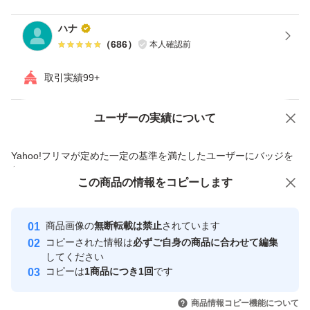
ハナ
（
686
）
本人確認前
取引実績99+
ユーザーの実績について
価格の相談
商品への質問
商品への質問からの値下げ交渉、不適切なカテゴリ変更依頼は禁止です
Yahoo!フリマが定めた一定の基準を満たしたユーザーにバッジを
付与しています
この商品をみている人にオススメ
この商品の情報をコピーします
安心取引出品者
最大10%対象
Yahoo!フリマの基準をクリアした安
安心取引出品者
商品画像の
無断転載は禁止
されています
心・安全なユーザーです
コピーされた情報は
必ずご自身の商品に合わせて編集
取引実績
してください
コピーは
1商品につき1回
です
このユーザーはYahoo!フリマの取
取引実績◯+
いいね！
いいね！
2,270
円
3,200
円
2,500
円
引を完了させた実績があります
商品情報コピー機能について