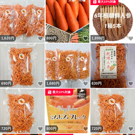
最大10%対象
いいね！
いいね！
1,620
円
800
円
1,899
円
いいね！
いいね！
690
円
1,680
円
630
円
最大10%対象
いいね！
いいね！
720
円
800
円
720
円