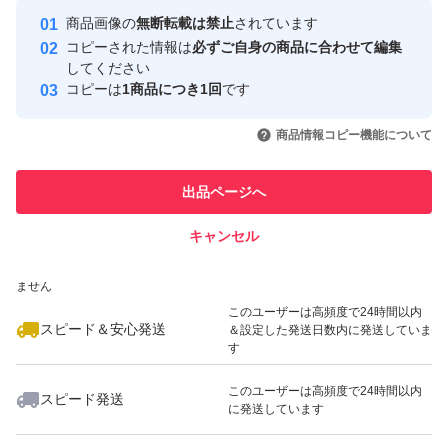
・ロットにより、色味やテープの質感に差が生じる場合が
Yahoo!フリマの基準をクリアした安
安心取引出品者
商品画像の
無断転載は禁止
されています
心・安全なユーザーです
ございます。リピーター様につきましても、前回ご購入い
コピーされた情報は
必ずご自身の商品に合わせて編集
取引実績
してください
ただいた商品と全く同一ではない場合がございます。
コピーは
1商品につき1回
です
このユーザーはYahoo!フリマの取
取引実績◯+
いいね！
いいね！
1,050
円
629
円
950
円
引を完了させた実績があります
・折り曲げずに発送致します
商品情報コピー機能について
最大10%対象
最大10%対象
このユーザーは他フリマサービス
他フリマ実績◯+
出品ページへ
での取引実績があります
・お客様のご覧になっておりますモニターの画面などや明
るさ等で実際のカラーの見え方と異なる場合がございま
キャンセル
スピード&安心発送
す。
いいね！
いいね！
899
※このバッジは実績に基づく表示であり、発送を保証しているものではあり
円
950
円
870
円
ません
最大10%対象
最大10%対象
最大10%対象
このユーザーは高頻度で24時間以内
ご覧頂きありがとうございました(^^)
スピード＆安心発送
＆設定した発送日数内に発送していま
す
このユーザーは高頻度で24時間以内
スピード発送
に発送しています
いいね！
いいね！
850
円
1,050
円
880
円