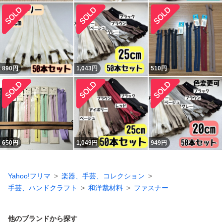
890
円
1,043
円
510
円
650
円
1,049
円
949
円
Yahoo!フリマ
楽器、手芸、コレクション
手芸、ハンドクラフト
和洋裁材料
ファスナー
他のブランドから探す