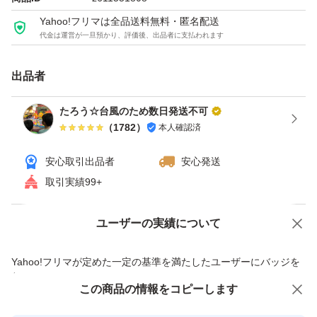
Yahoo!フリマは全品送料無料・匿名配送
いろいろ組み合わせのセットもご用意しております。
代金は運営が一旦預かり、評価後、出品者に支払われます
ブラック、ホワイト、ベージュ、グレー、レッド、アイボ
出品者
リー、ピンク、ブラウンの８色、15cm、20cm、25cmの
たろう☆台風のため数日発送不可
取り扱いがございます。
（
1782
）
本人確認済
安心取引出品者
安心発送
【注意事項】
取引実績99+
・海外輸入品となります。シワ・小さなシミ・汚れ等があ
る場合がございます。
ユーザーの実績について
価格の相談
商品への質問
・留め金具のカラーは、シルバーではなくブラックになる
商品への質問からの値下げ交渉、不適切なカテゴリ変更依頼は禁止です
Yahoo!フリマが定めた一定の基準を満たしたユーザーにバッジを
場合がございます。
付与しています
この商品をみている人にオススメ
この商品の情報をコピーします
安心取引出品者
最大10%対象
最大10%対象