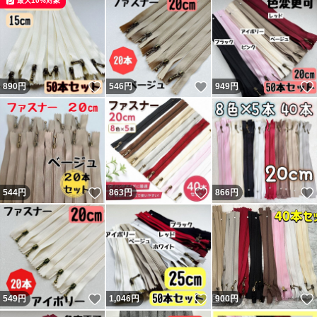
最大10%対象
いいね！
いいね！
890
円
546
円
949
円
いいね！
いいね！
544
円
863
円
866
円
いいね！
いいね！
549
円
1,046
円
900
円