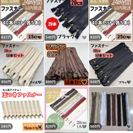
いいね！
いいね！
847
円
540
円
930
円
いいね！
いいね！
950
円
889
円
949
円
いいね！
いいね！
580
円
839
円
500
円