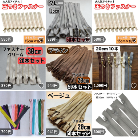
いいね！
いいね！
580
円
889
円
580
円
いいね！
いいね！
870
円
944
円
1,090
円
いいね！
いいね！
790
円
941
円
600
円