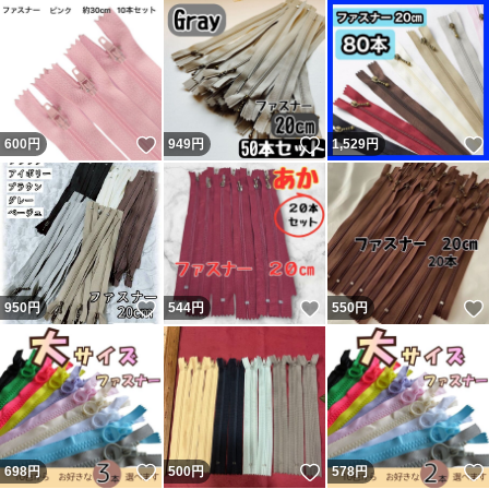
いいね！
いいね！
600
円
949
円
1,529
円
いいね！
いいね！
950
円
544
円
550
円
いいね！
いいね！
698
円
500
円
578
円