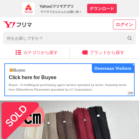
ログイン
カテゴリから探す
ブランドから探す
Overseas Visitors
Click here for Buyee
Buyee - A multilingual purchasing agent service operated by tenso, featuring items
from JDirectItems Fleamarket (provided by LY Corporation)