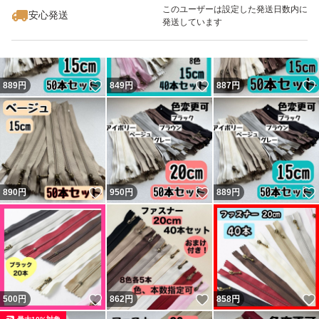
このユーザーは設定した発送日数内に
安心発送
発送しています
いいね！
いいね！
889
円
849
円
887
円
いいね！
いいね！
890
円
950
円
889
円
いいね！
いいね！
500
円
862
円
858
円