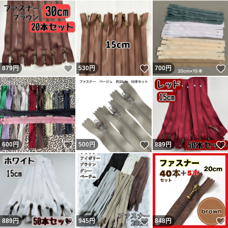
いいね！
いいね！
879
円
530
円
700
円
いいね！
いいね！
600
円
500
円
889
円
いいね！
いいね！
889
円
945
円
848
円