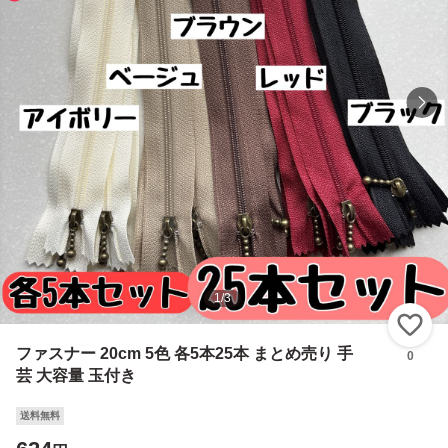
1
/
3
い
ファスナー 20cm 5色 各5本25本 まとめ売り 手
0
芸 大容量 玉付き
送料無料