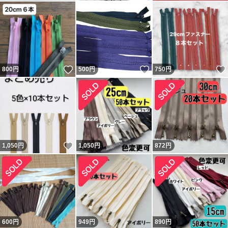
いいね！
いいね！
800
円
500
円
750
円
いいね！
1,050
円
1,050
円
872
円
600
円
949
円
890
円