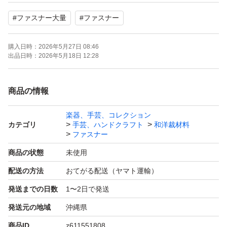
#
ファスナー大量
#
ファスナー
お求めやすい25本セットとなります。
購入日時：
2026年5月27日 08:46
20cmのファスナー25本セット
出品日時：
2026年5月18日 12:28
ハンドメイド作品にぜひ
金具部分はオシャレなアンティークゴールド色です。
商品の情報
楽器、手芸、コレクション
カラー:アイボリー、ブラック、レッド、ブラウン、ベー
カテゴリ
手芸、ハンドクラフト
和洋裁材料
ジュ
ファスナー
内容:各5本 計25本セット
商品の状態
未使用
サイズ全長:23cm×2.5cm
配送の方法
おてがる配送（ヤマト運輸）
ファスナー部：20cm×2.5cm
発送までの日数
1〜2日で発送
発送元の地域
沖縄県
色の変更、お気軽にご相談ください。
商品ID
z611551808