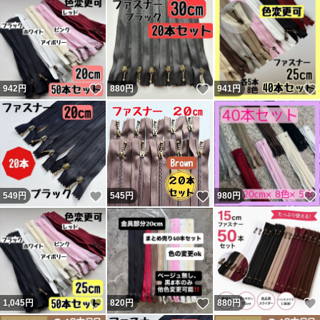
いいね！
いいね！
942
円
880
円
941
円
いいね！
いいね！
549
円
545
円
980
円
いいね！
いいね！
1,045
円
820
円
880
円