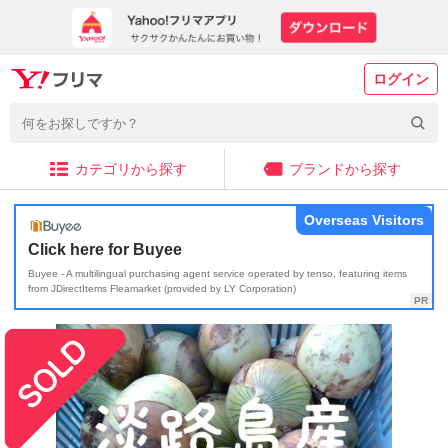
ログイン
カテゴリから探す
ブランドから探す
Overseas Visitors
Click here for Buyee
Buyee - A multilingual purchasing agent service operated by tenso, featuring items
from JDirectItems Fleamarket (provided by LY Corporation)