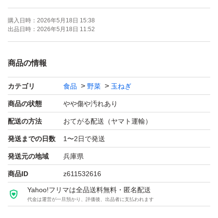
ません。
購入日時：
2026年5月18日 15:38
大きさが様々ですので、お料理に合わせてお使い下さい。
出品日時：
2026年5月18日 11:52
品種:七宝（早生）
商品の情報
重量:箱込み約5kg
カテゴリ
食品
野菜
玉ねぎ
サイズ:色々
商品の状態
やや傷や汚れあり
保存性を高める為、薄皮を残してありますので少し土が付
配送の方法
おてがる配送（ヤマト運輸）
いた状態での発送となります。
発送までの日数
1〜2日で発送
発送元の地域
兵庫県
風通しの良い日陰か冷蔵庫で保存しお早めにお召し上がり
商品ID
z611532616
下さい。
Yahoo!フリマは全品送料無料・匿名配送
代金は運営が一旦預かり、評価後、出品者に支払われます
新玉ねぎですので、天候や配送状況により傷みが発生する