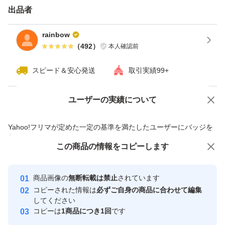
場合がございますのでご了承下さい。
出品者
rainbow
☆訳ありにご理解頂ける方のみご購入宜しくお願い致しま
（
492
）
本人確認前
す。
スピード＆安心発送
取引実績99+
ユーザーの実績について
価格の相談
商品への質問
商品への質問からの値下げ交渉、不適切なカテゴリ変更依頼は禁止です
Yahoo!フリマが定めた一定の基準を満たしたユーザーにバッジを
付与しています
この商品をみている人にオススメ
この商品の情報をコピーします
安心取引出品者
最大10%対象
最大10%対象
最大10%対象
Yahoo!フリマの基準をクリアした安
安心取引出品者
商品画像の
無断転載は禁止
されています
心・安全なユーザーです
コピーされた情報は
必ずご自身の商品に合わせて編集
取引実績
してください
コピーは
1商品につき1回
です
このユーザーはYahoo!フリマの取
取引実績◯+