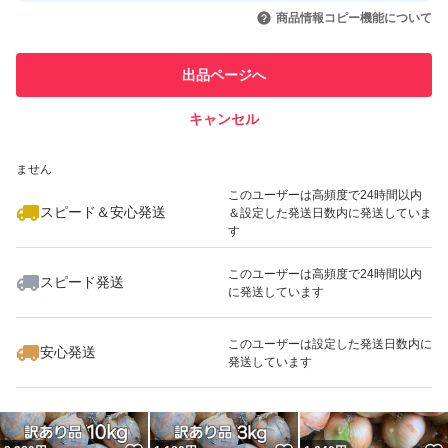
いいね！
いいね！
2,100
円
1,890
円
2,100
円
引を完了させた実績があります
商品情報コピー機能について
最大10%対象
最大10%対象
最大10%対象
このユーザーは他フリマサービス
他フリマ実績◯+
出品ページへ
での取引実績があります
キャンセル
スピード&安心発送
いいね！
いいね！
2,100
※このバッジは実績に基づく表示であり、発送を保証しているものではあり
円
2,100
円
1,480
円
ません
最大10%対象
このユーザーは高頻度で24時間以内
スピード＆安心発送
＆設定した発送日数内に発送していま
す
このユーザーは高頻度で24時間以内
スピード発送
に発送しています
いいね！
いいね！
2,580
円
1,650
円
2,500
円
最大10%対象
このユーザーは設定した発送日数内に
安心発送
発送しています