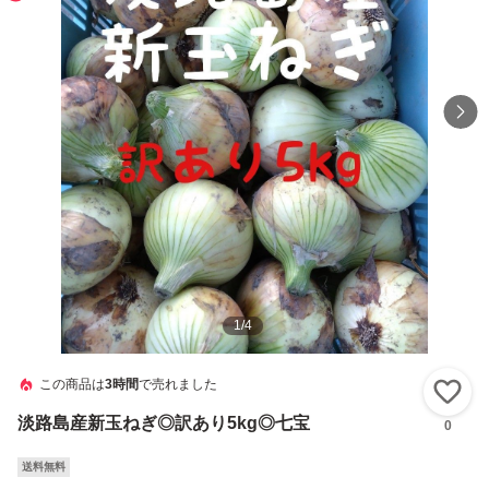
1
/
4
この商品は
3時間
で売れました
い
淡路島産新玉ねぎ◎訳あり5kg◎七宝
0
送料無料