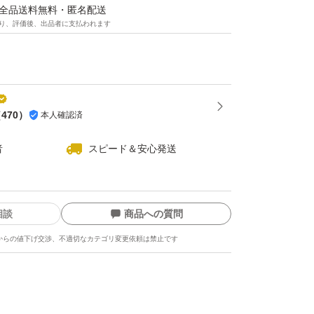
マは全品送料無料・匿名配送
り、評価後、出品者に支払われます
（
470
）
本人確認済
者
スピード＆安心発送
相談
商品への質問
からの値下げ交渉、不適切なカテゴリ変更依頼は禁止です