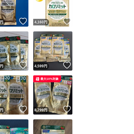
商品情報コピー機
リマ実績◯+
このユーザーは他フリマサービスでの取引実績があります
！
いいね！
いいね！
円
4,160
円
出品ページへ
&安心発送
キャンセル
ジは実績に基づく表示であり、発送を保証しているものではありません
このユーザーは高頻度で24時間以内＆設定した発送日数内に
ード＆安心発送
ます
！
いいね！
いいね！
円
4,599
円
ード発送
このユーザーは高頻度で24時間以内に発送しています
最大10%対象
発送
このユーザーは設定した発送日数内に発送しています
！
いいね！
いいね！
円
8,799
円