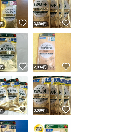
！
いいね！
いいね！
円
3,680
円
ユーザーの実績について
！
いいね！
いいね！
円
2,894
円
o!フリマが定めた一定の基準を満たしたユーザーにバッジを付与しています
出品者
この商品の情報をコピーします
取引出品者
Yahoo!フリマの基準をクリアした安心・安全なユーザーです
！
いいね！
いいね！
商品画像の
無断転載は禁止
されています
円
3,680
円
コピーされた情報は
必ずご自身の商品に合わせて編集
してください
コピーは
1商品につき1回
です
実績◯+
このユーザーはYahoo!フリマの取引を完了させた実績があり