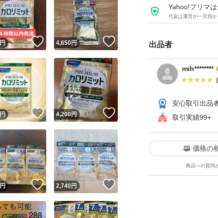
Yahoo!フリ
代金は運営が一旦預か
！
いいね！
いいね！
円
4,650
円
出品者
mih********
安心取引出品
！
いいね！
いいね！
円
4,200
円
取引実績99+
価格の
商品への質問
！
いいね！
いいね！
円
2,740
円