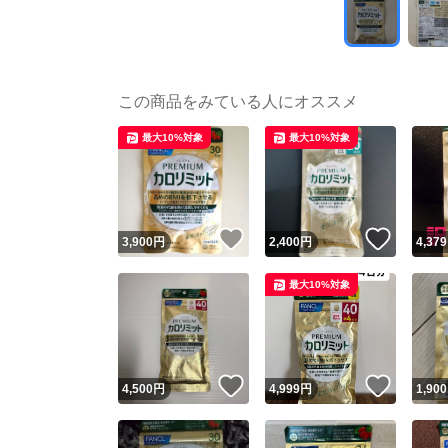
この商品をみている人にオススメ
最大10%対象
最大10%対象
いいね！
いいね
3,900
円
2,400
円
4,379
最大10%対象
いいね！
いいね
4,500
円
4,999
円
1,900