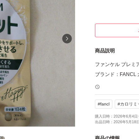
商品説明
ファンケル プレミア
ブランド：FANCL
#
fancl
#
カロリミ
購入日時：
2026年6月4日 
出品日時：
2026年5月18日 
商品の情報