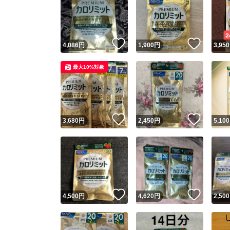
いいね！
いいね
4,086
円
1,900
円
3,950
最大10%対象
いいね！
いいね
3,680
円
2,450
円
5,100
いいね！
いいね
4,500
円
4,620
円
2,500