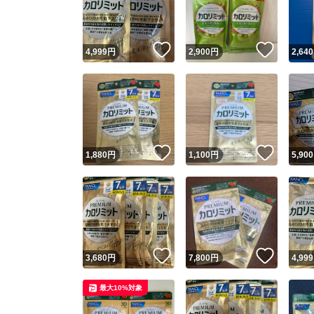
他フ
いいね！
いいね
4,999
円
2,900
円
2,640
スピード
※このバッ
スピ
いいね！
いいね
1,880
円
1,100
円
5,900
スピ
安心
いいね！
いいね
3,680
円
7,800
円
4,999
最大10%対象