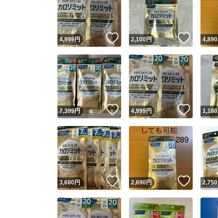
いいね！
いいね
4,999
円
2,100
円
4,890
いいね！
いいね
7,399
円
4,999
円
1,180
Yaho
安心取引
安心
いいね！
いいね
3,680
円
2,690
円
2,750
取引実績
取引