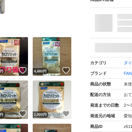
カテゴリ
ダイ
！
いいね！
いいね！
円
4,480
円
ブランド
FAN
商品の状態
未使
配送の方法
おて
発送までの日数
2〜
！
いいね！
いいね！
円
1,900
円
発送元の地域
愛知
商品ID
z61