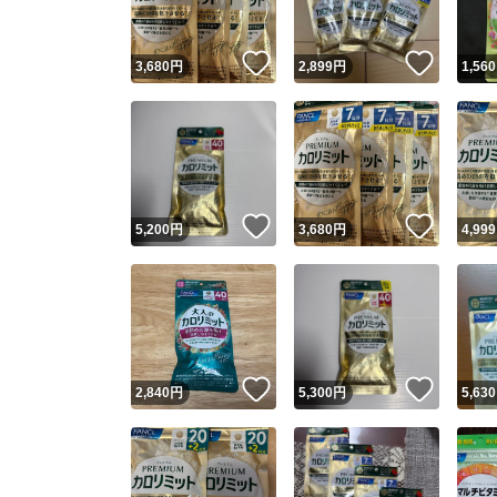
いいね！
いいね
3,680
円
2,899
円
1,560
いいね！
いいね
5,200
円
3,680
円
4,999
いいね！
いいね
2,840
円
5,300
円
5,630