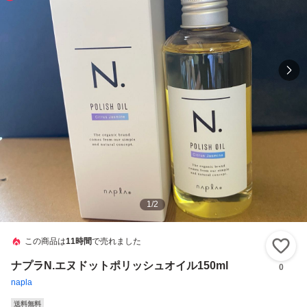
1
/
2
この商品は
11時間
で売れました
い
ナプラN.エヌドットポリッシュオイル150ml
0
napla
送料無料