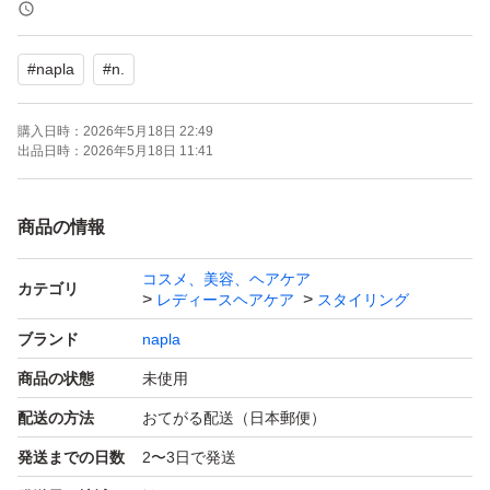
化粧箱は付いてますが
QRコードは剥がしてます
#
napla
#
n.
了承お願い致します
購入日時：
2026年5月18日 22:49
化粧箱は破損防止の為に付けてます
出品日時：
2026年5月18日 11:41
＊発送期間内の発送になります
商品の情報
発送の催促はご遠慮下さい
コスメ、美容、ヘアケア
カテゴリ
レディースヘアケア
スタイリング
ブランド
napla
商品の状態
未使用
配送の方法
おてがる配送（日本郵便）
発送までの日数
2〜3日で発送