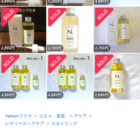
2,890
円
5,200
円
4,880
円
2,890
円
2,780
円
2,700
円
4,880
円
4,880
円
2,690
円
Yahoo!フリマ
コスメ、美容、ヘアケア
レディースヘアケア
スタイリング