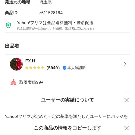
発送元の地域
埼玉県
商品ID
z611528194
Yahoo!フリマは全品送料無料・匿名配送
代金は運営が一旦預かり、評価後、出品者に支払われます
出品者
FX.H
（
5949
）
本人確認済
取引実績99+
ユーザーの実績について
価格の相談
商品への質問
商品への質問からの値下げ交渉、不適切なカテゴリ変更依頼は禁止です
Yahoo!フリマが定めた一定の基準を満たしたユーザーにバッジを
付与しています
この商品をみている人にオススメ
この商品の情報をコピーします
安心取引出品者