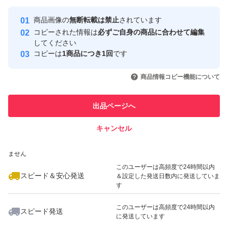
最大10%対象
最大10%対象
最大10%対象
Yahoo!フリマの基準をクリアした安
安心取引出品者
商品画像の
無断転載は禁止
されています
心・安全なユーザーです
コピーされた情報は
必ずご自身の商品に合わせて編集
取引実績
してください
コピーは
1商品につき1回
です
このユーザーはYahoo!フリマの取
取引実績◯+
いいね！
いいね！
2,790
円
2,890
円
2,890
円
引を完了させた実績があります
商品情報コピー機能について
最大10%対象
最大10%対象
このユーザーは他フリマサービス
他フリマ実績◯+
出品ページへ
での取引実績があります
キャンセル
スピード&安心発送
いいね！
いいね！
2,890
※このバッジは実績に基づく表示であり、発送を保証しているものではあり
円
2,890
円
2,790
円
ません
このユーザーは高頻度で24時間以内
スピード＆安心発送
＆設定した発送日数内に発送していま
す
このユーザーは高頻度で24時間以内
スピード発送
に発送しています
いいね！
いいね！
2,890
円
2,790
円
2,690
円