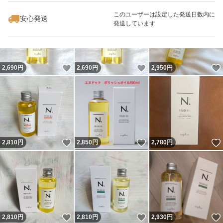
このユーザーは設定した発送日数内に
安心発送
発送しています
いいね！
いいね！
2,690
円
2,690
円
2,950
円
いいね！
いいね！
2,810
円
2,850
円
2,780
円
いいね！
いいね！
2,810
円
2,810
円
2,930
円