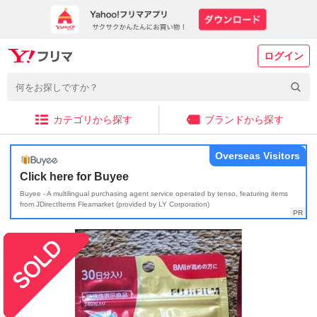
ログイン
カテゴリから探す
ブランドから探す
Overseas Visitors
Click here for Buyee
Buyee - A multilingual purchasing agent service operated by tenso, featuring items
from JDirectItems Fleamarket (provided by LY Corporation)