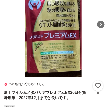
1
/
2
この商品は
3分
で売れました
い
富士フイルムメタバリアプレミアムEX30日分賞
0
味期限 2027年12月までと長いです。