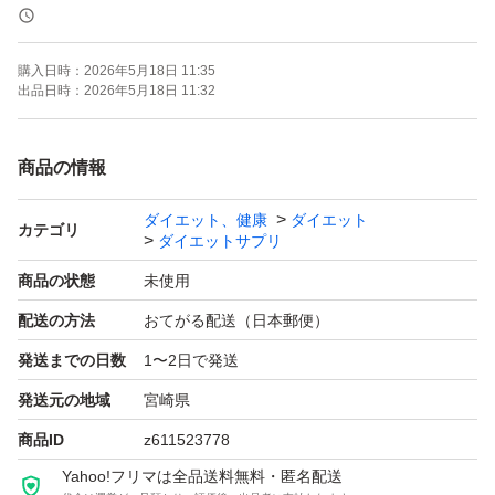
在庫により更に賞味期限が延びることもございます。
購入日時：
2026年5月18日 11:35
※ 複数個ございます。
出品日時：
2026年5月18日 11:32
※お安くしておりますので
お値段下げは、申し訳ありませんが、
商品の情報
お受けしておりません。
ダイエット、健康
ダイエット
カテゴリ
ダイエットサプリ
このままご購入お願い致します。
商品の状態
未使用
配送の方法
おてがる配送（日本郵便）
発送までの日数
1〜2日で発送
発送元の地域
宮崎県
商品ID
z611523778
Yahoo!フリマは全品送料無料・匿名配送