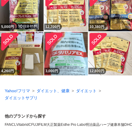
5,000
円
12,700
円
10,380
円
4,260
円
3,000
円
12,600
円
Yahoo!フリマ
ダイエット、健康
ダイエット
ダイエットサプリ
他のブランドから探す
FANCL
VitabridC
FUJIFILM
大正製薬
Esthe Pro Labo
明治薬品
ハーブ健康本舗
DH