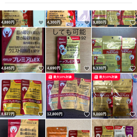
いいね！
いいね！
4,880
円
4,300
円
9,800
円
いいね！
いいね！
4,645
円
4,690
円
6,330
円
最大10%対象
最大10%対象
いいね！
いいね！
8,677
円
12,800
円
9,000
円