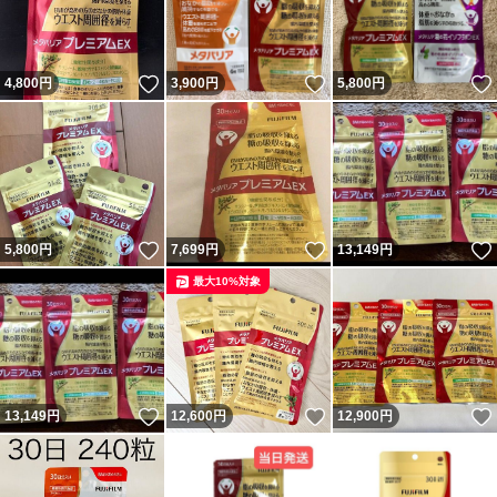
いいね！
いいね！
4,800
円
3,900
円
5,800
円
いいね！
いいね！
5,800
円
7,699
円
13,149
円
最大10%対象
いいね！
いいね！
13,149
円
12,600
円
12,900
円