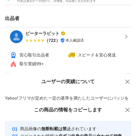
代金は運営が一旦預かり、評価後、出品者に支払われます
出品者
ピーターラビット
（
722
）
本人確認済
安心取引出品者
スピード＆安心発送
取引実績99+
ユーザーの実績について
価格の相談
商品への質問
商品への質問からの値下げ交渉、不適切なカテゴリ変更依頼は禁止です
Yahoo!フリマが定めた一定の基準を満たしたユーザーにバッジを
付与しています
この商品をみている人にオススメ
この商品の情報をコピーします
安心取引出品者
最大10%対象
最大10%対象
最大10%対象
Yahoo!フリマの基準をクリアした安
安心取引出品者
商品画像の
無断転載は禁止
されています
心・安全なユーザーです