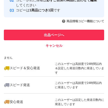
コピーされた情報は
必ずご自身の商品に合わせて編集
取引実績
してください
コピーは
1商品につき1回
です
このユーザーはYahoo!フリマの取
取引実績◯+
いいね！
いいね！
4,200
円
5,000
円
4,330
円
引を完了させた実績があります
商品情報コピー機能について
最大10%対象
最大10%対象
このユーザーは他フリマサービス
他フリマ実績◯+
出品ページへ
での取引実績があります
キャンセル
スピード&安心発送
いいね！
いいね！
4,300
※このバッジは実績に基づく表示であり、発送を保証しているものではあり
円
4,500
円
4,399
円
ません
最大10%対象
このユーザーは高頻度で24時間以内
スピード＆安心発送
＆設定した発送日数内に発送していま
す
このユーザーは高頻度で24時間以内
スピード発送
に発送しています
いいね！
いいね！
4,595
円
4,440
円
6,300
円
最大10%対象
最大10%対象
このユーザーは設定した発送日数内に
安心発送
発送しています