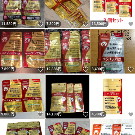
いいね！
いいね！
11,580
円
7,300
円
13,500
円
いいね！
いいね！
7,899
円
12,886
円
3,490
円
いいね！
いいね！
9,000
円
14,100
円
4,980
円